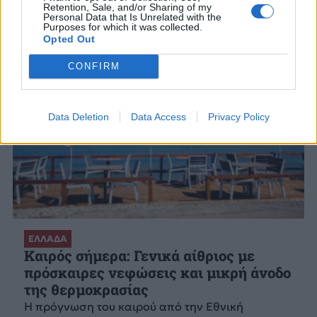
Retention, Sale, and/or Sharing of my
Personal Data that Is Unrelated with the
Purposes for which it was collected.
Opted Out
CONFIRM
Data Deletion
Data Access
Privacy Policy
ΕΛΛΑΔΑ
Καιρός σήμερα: Γενικά αίθριος με
πρόσκαιρες νεφώσεις και μικρή άνοδο
της θερμοκρασίας
Η πρόγνωση του καιρού από την Εθνική