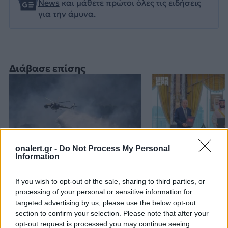
News
και μάθετε πρώτοι όλες τις ειδήσεις
για την άμυνα.
Διάβασε επίσης
onalert.gr -
Do Not Process My Personal
Information
H «Βαβέλ» των εναέριων
Τουρκία: Η αμ
If you wish to opt-out of the sale, sharing to third parties, or
μέσων της
συμφωνία με Π
processing of your personal or sensitive information for
Πυροσβεστικής: Το
και Σαουδική Α
targeted advertising by us, please use the below opt-out
δυστύχημα στην Ψάθα, ο
αντιβαίνει τις
section to confirm your selection. Please note that after your
συντονισμός και το
μας στο NATO
opt-out request is processed you may continue seeing