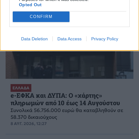
Opted Out
CONFIRM
Data Deletion
Data Access
Privacy Policy
ΕΛΛΑΔΑ
e-ΕΦΚΑ και ΔΥΠΑ: Ο «χάρτης»
πληρωμών από 10 έως 14 Αυγούστου
Συνολικά 56.756.000 ευρώ θα καταβληθούν σε
58.370 δικαιούχους
8 ΑΥΓ. 2026, 12:27