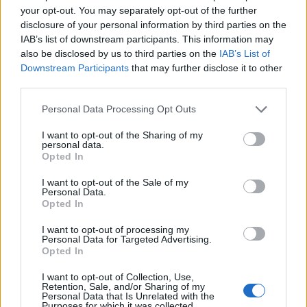
your opt-out. You may separately opt-out of the further
disclosure of your personal information by third parties on the
IAB’s list of downstream participants. This information may
also be disclosed by us to third parties on the
IAB’s List of
Downstream Participants
that may further disclose it to other
third parties.
ΕΛΛΑΔΑ
Red Code: Σε κατάσταση
Personal Data Processing Opt Outs
κινητοποίησης η Αττική και άλλες 5
I want to opt-out of the Sharing of my
περιοχές της χώρας αύριο – Αναλυτικά
personal data.
Opted In
ο Χάρτης Πρόβλεψης Κινδύνου
Πυρκαγιάς
I want to opt-out of the Sale of my
Personal Data.
Στο πλαίσιο αυτό ο εθνικός μηχανισμός
Opted In
ενεργοποιεί το αναγκαίο ανθρώπινο δυναμικό
και τα αντίστοιχα προς τις ανάγκες υλικά και
I want to opt-out of processing my
μέσα
Personal Data for Targeted Advertising.
Opted In
8 ΑΥΓ. 2026, 17:26
I want to opt-out of Collection, Use,
Retention, Sale, and/or Sharing of my
Personal Data that Is Unrelated with the
Purposes for which it was collected.