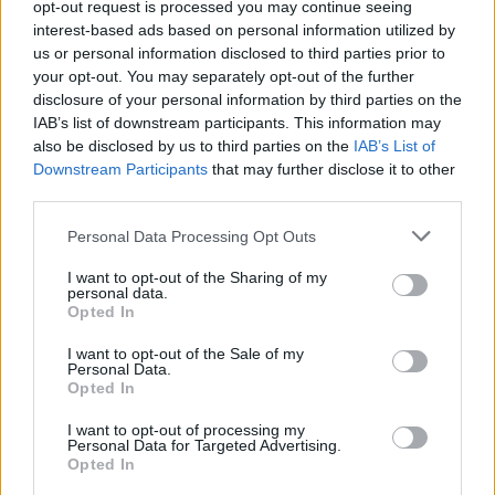
opt-out request is processed you may continue seeing
interest-based ads based on personal information utilized by
us or personal information disclosed to third parties prior to
your opt-out. You may separately opt-out of the further
disclosure of your personal information by third parties on the
IAB’s list of downstream participants. This information may
also be disclosed by us to third parties on the
IAB’s List of
Downstream Participants
that may further disclose it to other
third parties.
Personal Data Processing Opt Outs
I want to opt-out of the Sharing of my
personal data.
ΕΛΛΑΔΑ
Opted In
Καιρός σήμερα: Ισχυροί άνεμοι με
υψηλές θερμοκρασίες – Δείτε
I want to opt-out of the Sale of my
Personal Data.
αναλυτικά
Opted In
Η πρόγνωση του καιρού από την Εθνική
Μετεωρολογική Υπηρεσία
I want to opt-out of processing my
Personal Data for Targeted Advertising.
6 ΑΥΓ. 2026, 04:23
Opted In