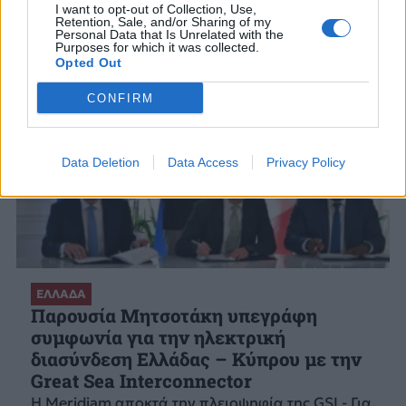
I want to opt-out of Collection, Use,
Retention, Sale, and/or Sharing of my
Personal Data that Is Unrelated with the
Purposes for which it was collected.
Opted Out
CONFIRM
Data Deletion
Data Access
Privacy Policy
ΕΛΛΑΔΑ
Παρουσία Μητσοτάκη υπεγράφη
συμφωνία για την ηλεκτρική
διασύνδεση Ελλάδας – Κύπρου με την
Great Sea Interconnector
Η Meridiam αποκτά την πλειοψηφία της GSI - Για