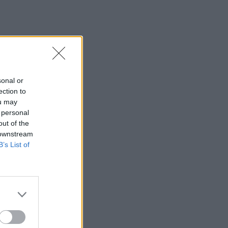
sonal or
ection to
ou may
 personal
out of the
 downstream
B’s List of