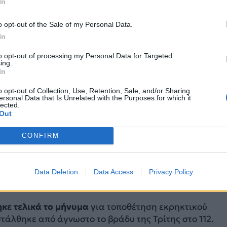
In
o opt-out of the Sale of my Personal Data.
In
to opt-out of processing my Personal Data for Targeted
ing.
In
o opt-out of Collection, Use, Retention, Sale, and/or Sharing
ersonal Data that Is Unrelated with the Purposes for which it
lected.
Out
CONFIRM
 έχει δοθεί εντολή για εκκένωση, ενώ το Φρουραρχείο
Data Deletion
Data Access
Privacy Policy
γούν το περιστατικό ως σοβαρό.
κε τελικά το μήνυμα
για τοποθέτηση εκρηκτικού
τάλθηκε από άγνωστο το βράδυ της Τρίτης στο 112.