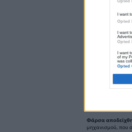
Opted 
I want t
Opted 
I want 
Advertis
Opted 
I want t
of my P
was col
Opted 
Προς το παρόν δεν
Βουλής δεν αξιολο
Φάρσα αποδείχθη
μηχανισμού, που σ