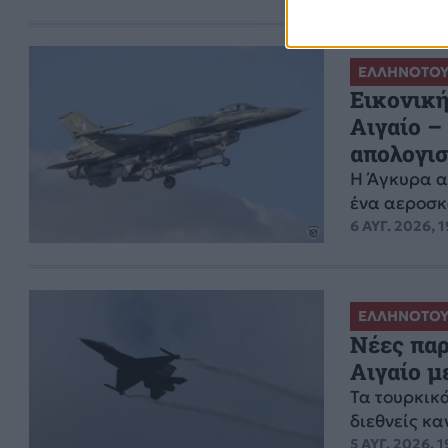
ΕΛΛΗΝΟΤΟΥ
Εικονική
Αιγαίο –
απολογι
Η Άγκυρα α
ένα αεροσκ
6 ΑΥΓ. 2026, 
ΕΛΛΗΝΟΤΟΥ
Νέες παρ
Αιγαίο 
Τα τουρκικ
διεθνείς κ
5 ΑΥΓ. 2026, 1