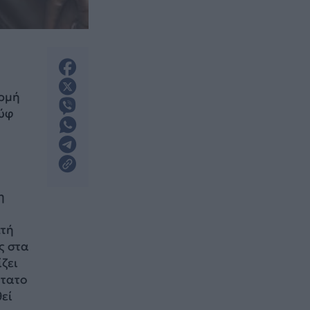
ορμή
ούφ
η
πτή
ς στα
ζει
ώτατο
θεί