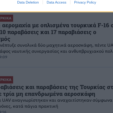
Data Deletion
Data Access
Privacy Policy
ΡΚΙΚΑ
 αερομαχία με οπλισμένα τουρκικά F-16 
 10 παραβάσεις και 17 παραβιάσεις ο
σμός
νέπτυξε συνολικά δύο μαχητικά αεροσκάφη, πέντε UA
άφος ναυτικής συνεργασίας και ανθυπβρυχιακού πο
19:09
ΡΚΙΚΑ
αβιάσεις και παραβάσεις της Τουρκίας σ
με τρία μη επανδρωμένα αεροσκάφη
ά UAV αναγνωρίστηκαν και αναχαιτίστηκαν σύμφωνα 
ανόνες, κατά πάγια πρακτική
9:16