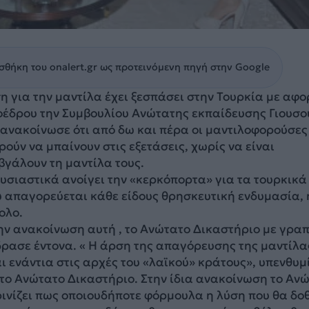
θήκη του onalert.gr ως προτεινόμενη πηγή στην Google
 για την μαντίλα έχει ξεσπάσει στην Τουρκία με αφ
οέδρου την Συμβουλίου Ανώτατης εκπαίδευσης Γιουσ
υ ανακοίνωσε ότι από δω και πέρα οι μαντιλοφορούσες
ρούν να μπαίνουν στις εξετάσεις, χωρίς να είναι
βγάλουν τη μαντίλα τους.
υσιαστικά ανοίγει την «κερκόπορτα» για τα τουρκικά
υ απαγορεύεται κάθε είδους θρησκευτική ενδυμασία, 
ολο.
ην ανακοίνωση αυτή , το Ανώτατο Δικαστήριο με γρα
ρασε έντονα. « Η άρση της απαγόρευσης της μαντίλα
ι ενάντια στις αρχές του «λαϊκού» κράτους», υπενθυμί
το Ανώτατο Δικαστήριο. Στην ίδια ανακοίνωση το Αν
ινίζει πως οποιουδήποτε φόρμουλα η λύση που θα δο