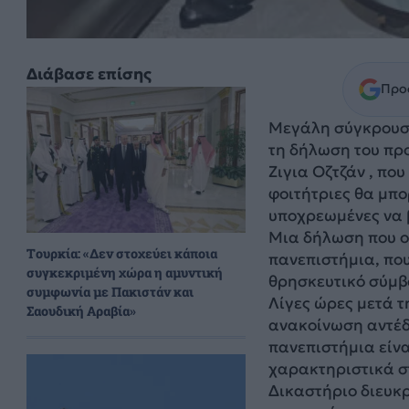
Διάβασε επίσης
Προσ
Μεγάλη σύγκρουση
τη δήλωση του πρ
Ζιγια Οζτζάν , πο
φοιτήτριες θα μπο
υποχρεωμένες να 
Μια δήλωση που ο
Τουρκία: «Δεν στοχεύει κάποια
πανεπιστήμια, πο
συγκεκριμένη χώρα η αμυντική
θρησκευτικό σύμβ
συμφωνία με Πακιστάν και
Λίγες ώρες μετά τ
Σαουδική Αραβία»
ανακοίνωση αντέδ
πανεπιστήμια είνα
χαρακτηριστικά σ
Δικαστήριο διευκρ