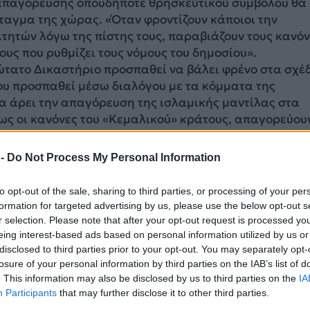
 απαγόρευσης οπουδήποτε θρησκευτικού συμβόλου θα
ταγμα της χώρας. «Όταν φροντίζουν κάποιοι την
τητών λόγω της πίστης τους, παραβιάζουν τους κανό
ους που ρυθμίζει τους νόμους του δημοσίου».
ώτατο Δικαστήριο προσπαθεί να βάλει φρένο στα σχέ
ου προσπαθεί μέσω διαλόγου με τα κόμματα της
να άρει την απαγόρευση της ισλαμικής μαντίλας στα
ως οι κανόνες του «Κεμαλικού» κράτους, απαγορεύου
ενδυμασία στις δημόσιες υπηρεσίες και εκπαιδευτικ
 -
Do Not Process My Personal Information
ο κυβερνών κόμμα δεν άργησε να έρθει. Ο αντιπρόεδ
ός συνεργάτης του Ερντογάν δήλωσε χαρακτηριστικά, 
to opt-out of the sale, sharing to third parties, or processing of your per
δεν μπορεί να αποφασίσει μόνος του, τι είναι το σωστ
formation for targeted advertising by us, please use the below opt-out s
 Κανείς δεν μπορεί να αγνοήσει την βούληση του
r selection. Please note that after your opt-out request is processed y
eing interest-based ads based on personal information utilized by us or
disclosed to third parties prior to your opt-out. You may separately opt-
losure of your personal information by third parties on the IAB’s list of
ΔΙΑΦΗΜΙΣΗ
. This information may also be disclosed by us to third parties on the
IA
Participants
that may further disclose it to other third parties.