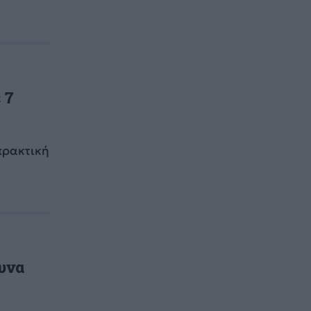
 7
πρακτική
υνα