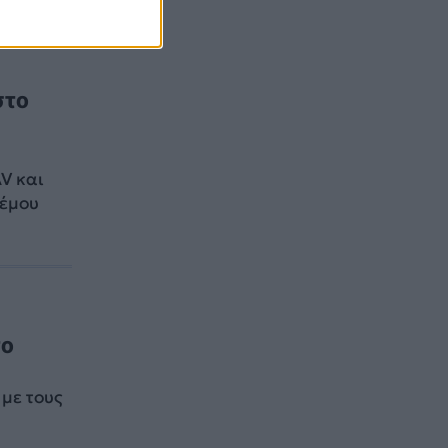
στο
V και
λέμου
το
με τους