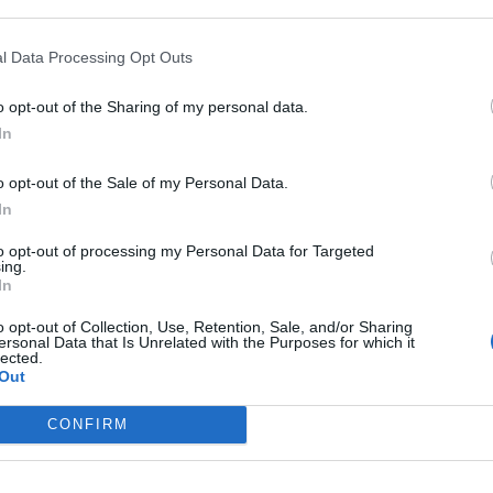
l Data Processing Opt Outs
o opt-out of the Sharing of my personal data.
In
o opt-out of the Sale of my Personal Data.
In
to opt-out of processing my Personal Data for Targeted
ing.
In
o opt-out of Collection, Use, Retention, Sale, and/or Sharing
s
και μάθετε πρώτοι όλες τις ειδήσεις για την άμυνα.
ersonal Data that Is Unrelated with the Purposes for which it
lected.
Out
CONFIRM