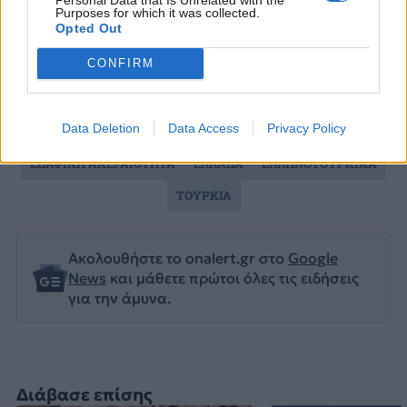
Purposes for which it was collected.
Opted Out
CONFIRM
Data Deletion
Data Access
Privacy Policy
DEUTSCHE WELLE
ΑΝΑΛΕΝΑ ΜΠΕΡΜΠΟΚ
ΕΔΑΦΙΚΗ ΑΚΕΡΑΙΟΤΗΤΑ
ΕΛΛΑΔΑ
ΕΛΛΗΝΟΤΟΥΡΚΙΚΑ
ΤΟΥΡΚΙΑ
Ακολουθήστε το onalert.gr στο
Google
News
και μάθετε πρώτοι όλες τις ειδήσεις
για την άμυνα.
Διάβασε επίσης