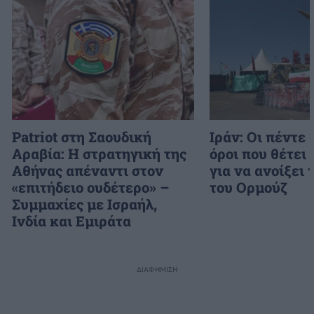
Patriot στη Σαουδική
Ιράν: Οι πέντε
Αραβία: Η στρατηγική της
όροι που θέτει
Αθήνας απέναντι στον
για να ανοίξει 
«επιτήδειο ουδέτερο» –
του Ορμούζ
Συμμαχίες με Ισραήλ,
Ινδία και Εμιράτα
ΔΙΑΦΗΜΙΣΗ