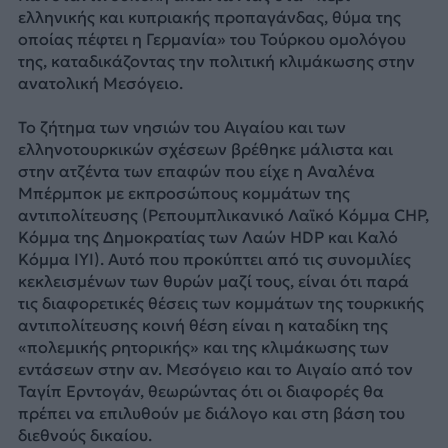
ελληνικής και κυπριακής προπαγάνδας, θύμα της
οποίας πέφτει η Γερμανία» του Τούρκου ομολόγου
της, καταδικάζοντας την πολιτική κλιμάκωσης στην
ανατολική Μεσόγειο.
Το ζήτημα των νησιών του Αιγαίου και των
ελληνοτουρκικών σχέσεων βρέθηκε μάλιστα και
στην ατζέντα των επαφών που είχε η Αναλένα
Μπέρμποκ με εκπροσώπους κομμάτων της
αντιπολίτευσης (Ρεπουμπλικανικό Λαϊκό Κόμμα CHP,
Κόμμα της Δημοκρατίας των Λαών HDP και Καλό
Κόμμα ΙYI). Αυτό που προκύπτει από τις συνομιλίες
κεκλεισμένων των θυρών μαζί τους, είναι ότι παρά
τις διαφορετικές θέσεις των κομμάτων της τουρκικής
αντιπολίτευσης κοινή θέση είναι η καταδίκη της
«πολεμικής ρητορικής» και της κλιμάκωσης των
εντάσεων στην αν. Μεσόγειο και το Αιγαίο από τον
Ταγίπ Ερντογάν, θεωρώντας ότι οι διαφορές θα
πρέπει να επιλυθούν με διάλογο και στη βάση του
διεθνούς δικαίου.