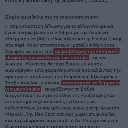
κεντρική διαπίστωση της γερμανικής πλευράς.
Καμία αμφιβολία για τη γερμανική στάση
Η σημαντικότερη δήλωση για τα ελληνοτουρκικά
έγινε αναμφίβολα στην Αθήνα με την Αναλένα
Μπέρμποκ να βάζει τέλος πλέον και η ίδια δια ζώσης
στα περί «ίσων αποστάσεων» μεταξύ Αθήνας και
Άγκυρας ως προς την
αμφισβήτηση της ελληνικής
εδαφικής ακεραιότητας των νησιών
του αν.
Αιγαίου. «Κανένας δεν έχει δικαίωμα να την
αμφισβητεί» είπε χαρακτηριστικά προκαλώντας την
οργισμένη αντίδραση του Τούρκου υπ. Εξωτερικών
Τσαβούσογλου, ο οποίος
κατηγόρησε τη Γερμανία
για μεροληψία
, εκφράζοντας τη βαθιά
απογοήτευσή του για το τέλος της «ουδέτερης και
ισορροπημένης» πολιτικής παλαιότερων
κυβερνήσεων (αναφερόμενος κυρίως στην Άνγκελα
Μέρκελ). Την ίδια θέση πάντως χωρίς επιφυλάξεις
και παραθυράκια επανέλαβε η Αν. Μπέρμποκ στην
Κωνσταντινούπολη απαντώντας στα «περί