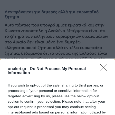
Δεν πρόκειται για διμερές αλλά για ευρωπαϊκό
ζήτημα
Αυτό πάντως που υπογράμμισε εμφατικά και στην
Κωνσταντινούπολη η Αναλένα Μπέρμποκ είναι ότι
το ζήτημα των ελληνικών κυριαρχικών δικαιωμάτων
στο Αιγαίο δεν είναι μόνο ένα διμερές-
ελληνοτουρκικό ζήτημα αλλά εν τέλει ευρωπαϊκό
ζήτημα, δεδομένου ότι τα σύνορα της Ελλάδας είναι
ταυτόχρονα και εξωτερικά σύνορα της ΕΕ. Γι αυτόν
ακριβώς το λόγο η Γερμανία, αναβαθμίζει πλέον το
onalert.gr -
Do Not Process My Personal
ζήτημα στην ατζέντα της ως ζήτημα αμφισβήτησης
Information
ευρωπαϊκών συνόρων.
If you wish to opt-out of the sale, sharing to third parties, or
Σύμφωνα με διπλωματικές πηγές στο περιθώριο των
processing of your personal or sensitive information for
συναντήσεων το μήνυμα προς πάσα κατεύθυνση, με
targeted advertising by us, please use the below opt-out
το βλέμμα στραμμένο στα ελληνικά και άρα τα
section to confirm your selection. Please note that after your
εξωτερικά σύνορα της ΕΕ είναι ένα: Η Γερμανία, ως
opt-out request is processed you may continue seeing
κράτος-μέλος της ΕΕ, παρακολουθεί στενά την
interest-based ads based on personal information utilized by