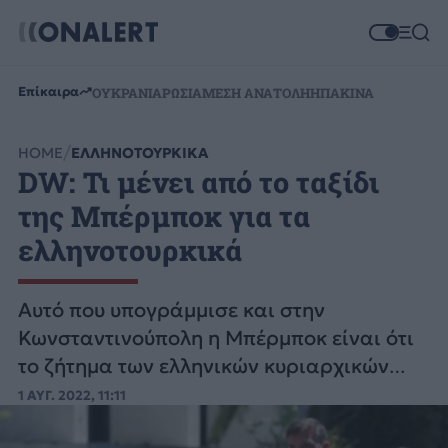
Επίκαιρα
ΟΥΚΡΑΝΙΑ
ΡΩΣΙΑ
ΜΕΣΗ ΑΝΑΤΟΛΗ
ΗΠΑ
ΚΙΝΑ
HOME
ΕΛΛΗΝΟΤΟΥΡΚΙΚΑ
DW: Τι μένει από το ταξίδι
της Μπέρμποκ για τα
ελληνοτουρκικά
Αυτό που υπογράμμισε και στην
Κωνσταντινούπολη η Μπέρμποκ είναι ότι
το ζήτημα των ελληνικών κυριαρχικών
δικαιωμάτων στο Αιγαίο δεν είναι μόνο
1 ΑΥΓ. 2022, 11:11
ένα ελληνοτουρκικό ζήτημα αλλά εν τέλει