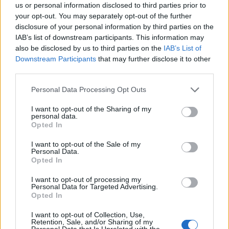
κατάσταση και εάν χρειαστεί είναι έτοιμη να
us or personal information disclosed to third parties prior to
ενεργοποιήσει όλα τα μέσα και τους μηχανισμούς
your opt-out. You may separately opt-out of the further
που έχει στη διάθεσή της η ΕΕ.
disclosure of your personal information by third parties on the
IAB’s list of downstream participants. This information may
Αυτό βέβαια δεν ισχύει μόνο για τα ελληνοτουρκικά
also be disclosed by us to third parties on the
IAB’s List of
αλλά και για το πεδίο του προσφυγικού και τις
Downstream Participants
that may further disclose it to other
όποιες παράνομες πρακτικές και παραβιάσεις
third parties.
ανθρωπίνων δικαιωμάτων καταγράφονται στις
Personal Data Processing Opt Outs
«θύρες» των ευρωπαϊκών συνόρων».
I want to opt-out of the Sharing of my
Πηγή:
DW
/ Δήμητρα Κυρανούδη, Βερολίνο
personal data.
Opted In
ΔΙΑΦΗΜΙΣΗ
I want to opt-out of the Sale of my
Personal Data.
Opted In
I want to opt-out of processing my
Personal Data for Targeted Advertising.
Opted In
I want to opt-out of Collection, Use,
Retention, Sale, and/or Sharing of my
Personal Data that Is Unrelated with the