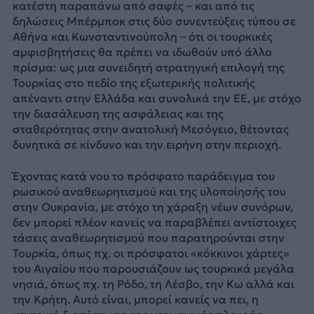
κατέστη παραπάνω από σαφές – και από τις
δηλώσεις Μπέρμποκ στις δύο συνεντεύξεις τύπου σε
Αθήνα και Κωνσταντινούπολη – ότι οι τουρκικές
αμφισβητήσεις θα πρέπει να ιδωθούν υπό άλλο
πρίσμα: ως μια συνειδητή στρατηγική επιλογή της
Τουρκίας στο πεδίο της εξωτερικής πολιτικής
απέναντι στην Ελλάδα και συνολικά την ΕΕ, με στόχο
την διασάλευση της ασφάλειας και της
σταθερότητας στην ανατολική Μεσόγειο, θέτοντας
δυνητικά σε κίνδυνο και την ειρήνη στην περιοχή.
Έχοντας κατά νου το πρόσφατο παράδειγμα του
ρωσικού αναθεωρητισμού και της υλοποίησής του
στην Ουκρανία, με στόχο τη χάραξη νέων συνόρων,
δεν μπορεί πλέον κανείς να παραβλέπει αντίστοιχες
τάσεις αναθεωρητισμού που παρατηρούνται στην
Τουρκία, όπως πχ. οι πρόσφατοι «κόκκινοι χάρτες»
του Αιγαίου που παρουσιάζουν ως τουρκικά μεγάλα
νησιά, όπως πχ. τη Ρόδο, τη Λέσβο, την Κω αλλά και
την Κρήτη. Αυτό είναι, μπορεί κανείς να πει, η