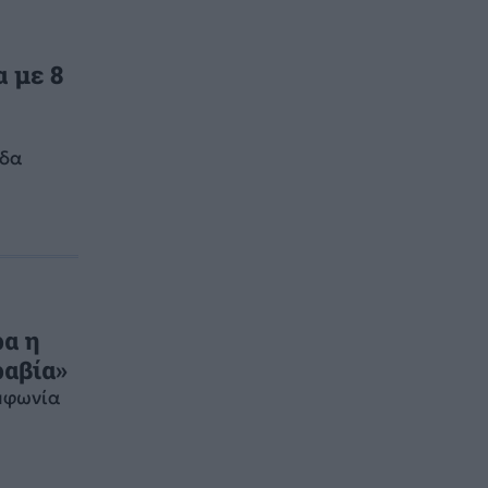
 με 8
εδα
ρα η
ραβία»
μφωνία