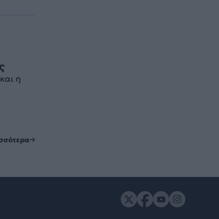
ς
και η
ισσότερα