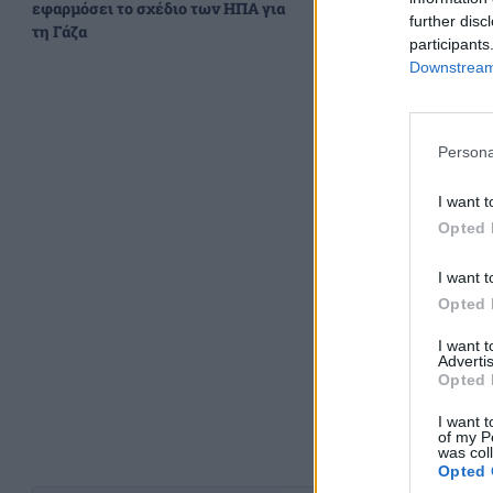
εφαρμόσει το σχέδιο των ΗΠΑ για
πολιτικής κρίσης 
further disc
τη Γάζα
participants
Downstream 
Persona
I want t
Opted 
I want t
Opted 
I want 
Advertis
Opted 
I want t
of my P
was col
Opted 