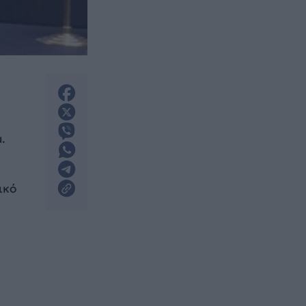
.
ικό