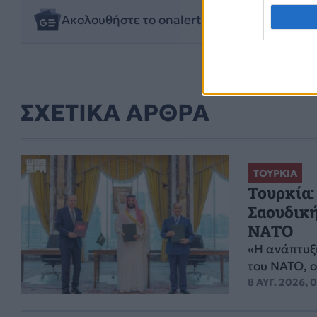
Ακολουθήστε το onalert.gr στο
Google New
ΣΧΕΤΙΚΑ ΑΡΘΡΑ
ΤΟΥΡΚΙΑ
Τουρκία:
Σαουδική
NATO
«Η ανάπτυξ
του ΝΑΤΟ, ο
8 ΑΥΓ. 2026, 