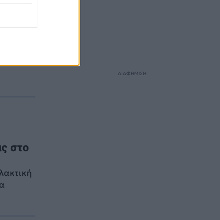
ΔΙΑΦΗΜΙΣΗ
ας στο
λλακτική
ρα