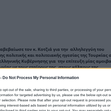
ιαβεβαίωσε τον κ. Κοτζιά για την αλληλεγγύη του
ης πολιτικής και πολιτειακής ηγεσίας της Τουρκίας σ
ελληνικής Κυβέρνησης για την επίτευξη μίας αμοιβ
ίας με τους εταίρους της, στους κόλπους της
 -
Do Not Process My Personal Information
αυτή η τηλεφωνική επικοινωνία η οποία ακολούθησε τ
to opt-out of the sale, sharing to third parties, or processing of your per
χε με τους ΥΠΕΞ Ρωσίας και Γερμανίας ο Νίκος Κοτζιά
formation for targeted advertising by us, please use the below opt-out s
. Δεν είναι μυστικό ότι υπάρχει ανησυχία για το πως
r selection. Please note that after your opt-out request is processed y
ουρκία αυτό το διάστημα, όχι μόνο λόγω της σοβαρής
eing interest-based ads based on personal information utilized by us or
ς που αντιμετωπίζει η Ελλάδα ,αλλά και λόγω της
disclosed to third parties prior to your opt-out. You may separately opt-