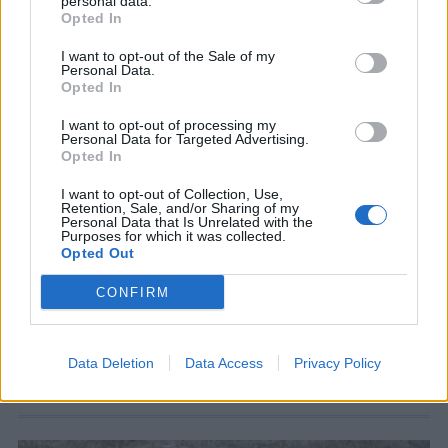
personal data.
Opted In
I want to opt-out of the Sale of my
Personal Data.
Opted In
I want to opt-out of processing my
Personal Data for Targeted Advertising.
Opted In
I want to opt-out of Collection, Use,
ΚΟΣΜΟΣ
Retention, Sale, and/or Sharing of my
Ρωσία: Αντιδρά στην απέλαση
Personal Data that Is Unrelated with the
Purposes for which it was collected.
δημοσιογράφου από τη Γαλλία –
Opted Out
«Πράκτορα επιρροής» την θεωρεί το
Παρίσι
CONFIRM
Η έφεση της δημοσιογράφου κατά της
απόφασης απέλασης απορρίφθηκε από τη
γαλλική Δικαιοσύνη
Data Deletion
Data Access
Privacy Policy
6 ΑΥΓ. 2026, 18:07