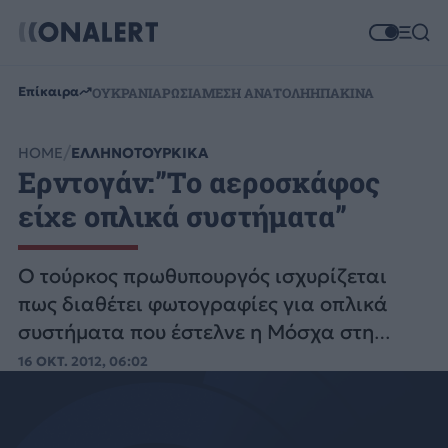
Επίκαιρα
ΟΥΚΡΑΝΙΑ
ΡΩΣΙΑ
ΜΕΣΗ ΑΝΑΤΟΛΗ
ΗΠΑ
ΚΙΝΑ
HOME
ΕΛΛΗΝΟΤΟΥΡΚΙΚΑ
Eρντογάν:”Tο αεροσκάφος
είχε οπλικά συστήματα”
O τούρκος πρωθυπουργός ισχυρίζεται
πως διαθέτει φωτογραφίες για οπλικά
συστήματα που έστελνε η Μόσχα στη
Δαμασκό με το αεροσκάφος της Συρίας
16 ΟΚΤ. 2012, 06:02
που υποχρεώθηκε να προσγειωθεί στην
Άγκυρα.