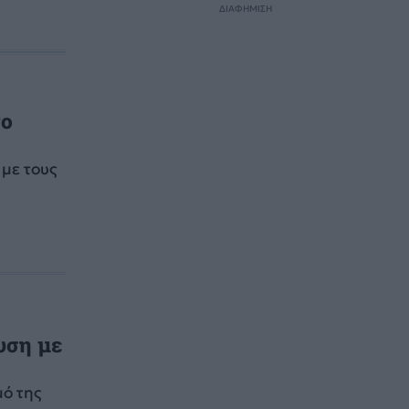
ΔΙΑΦΗΜΙΣΗ
το
με τους
υση με
μό της