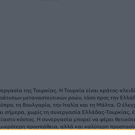
εργασία της Τουρκίας. Η Τουρκία είναι κράτος-κλειδί
αράτυπων μεταναστευτικών ροών, τόσο προς την Ελλά
Κύπρο, τη Βουλγαρία, την Ιταλία και τη Μάλτα. Ο έλεγ
αι σήμερα, χωρίς τη συνεργασία Ελλάδας-Τουρκίας, έ
ίαστο κόστος. Η συνεργασία μπορεί να φέρει θετικό
μικρότερη προσπάθεια, αλλά και καλύτερη προστασί
όσο και της ανθρώπινης ζωής».