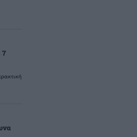
 7
πρακτική
υνα