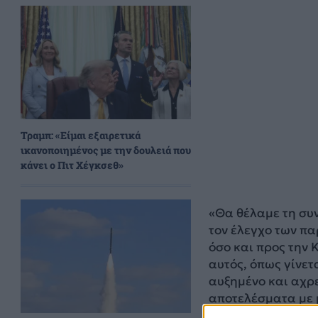
Τραμπ: «Είμαι εξαιρετικά
ικανοποιημένος με την δουλειά που
κάνει ο Πιτ Χέγκσεθ»
«Θα θέλαμε τη συν
τον έλεγχο των π
όσο και προς την 
αυτός, όπως γίνετ
αυξημένο και αχρε
αποτελέσματα με 
τόσο των συνόρων 