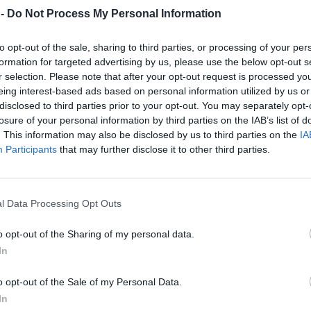
 -
Do Not Process My Personal Information
ς απαντώντας είπε μεταξύ άλλων: «Υπάρχουν πολλά
ια ανάμεσα στους δύο λαούς, όμως πρέπει να
to opt-out of the sale, sharing to third parties, or processing of your per
formation for targeted advertising by us, please use the below opt-out s
λι τα κανάλια επικοινωνίας. Είμαστε γείτονες και
r selection. Please note that after your opt-out request is processed y
ιερώσουμε μια κουλτούρα συνεργασίας. Το συμφέρον
eing interest-based ads based on personal information utilized by us or
τιπαράθεση».
disclosed to third parties prior to your opt-out. You may separately opt-
losure of your personal information by third parties on the IAB’s list of
νοντας τη συζήτηση είπε: «Αν είναι να πω κάτι προς τ
. This information may also be disclosed by us to third parties on the
IA
μας είναι ότι πρόκειται για μια ιστορική ευκαιρία πο
Participants
that may further disclose it to other third parties.
πό: AΠΕ – ΜΠΕ
l Data Processing Opt Outs
ΔΙΑΦΗΜΙΣΗ
o opt-out of the Sharing of my personal data.
In
o opt-out of the Sale of my Personal Data.
In