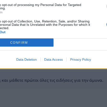
to opt-out of processing my Personal Data for Targeted
ing.
In
o opt-out of Collection, Use, Retention, Sale, and/or Sharing
ersonal Data that Is Unrelated with the Purposes for which it
lected.
Out
CONFIRM
ΗΤΡΗΣ ΚΑΙΡΙΔΗΣ
ΤΟΥΡΚΙΑ
ΤΟΥΡΚΟΣ ΠΡΕΣΒΗΣ
Data Deletion
Data Access
Privacy Policy
ΥΠΟΥΡΓΕΙΟ ΜΕΤΑΝΑΣΤΕΥΣΗΣ ΚΑΙ ΑΣΥΛΟΥ
s
και μάθετε πρώτοι όλες τις ειδήσεις για την άμυνα.