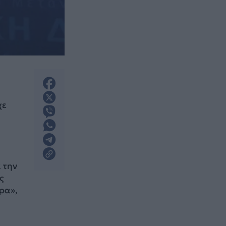
χε
 την
ς
ερα»,