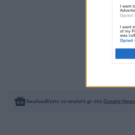
I want 
Advertis
Opted 
I want t
of my P
was col
Opted 
ΔΗΜ
Ακολουθήστε το onalert.gr στο
Google New