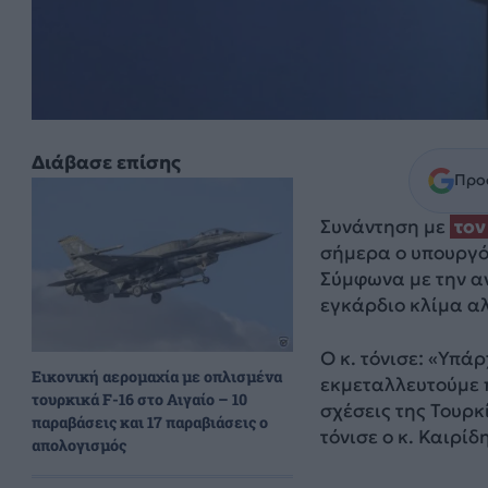
Διάβασε επίσης
Προσ
Συνάντηση με
τον
σήμερα ο υπουργό
Σύμφωνα με την α
εγκάρδιο κλίμα α
Ο κ. τόνισε: «Υπά
Εικονική αερομαχία με οπλισμένα
εκμεταλλευτούμε π
τουρκικά F-16 στο Αιγαίο – 10
σχέσεις της Τουρκ
παραβάσεις και 17 παραβιάσεις ο
τόνισε ο κ. Καιρί
απολογισμός