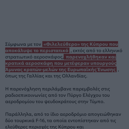
Σύμφωνα με τον
«Φιλελεύθερο» της Κύπρου που
αποκάλυψε το περιστατικό
, εκτός από το ελληνικό
στρατιωτικό αεροσκάφος,
παρενοχλήθηκαν και
κρατικά αεροσκάφη που μετέφεραν υπουργούς
Άμυνας κρατών-μελών της Ευρωπαϊκής Ένωσης
,
όπως της Γαλλίας και της Ολλανδίας.
Η παρενόχληση περιλάμβανε παρεμβολές στις
ραδιοεπικοινωνίες από τον Πύργο Ελέγχου του
αεροδρομίου του ψευδοκράτους στην Τύμπο.
Παράλληλα, από το ίδιο αεροδρόμιο απογειώθηκαν
δύο τουρκικά F-16, τα οποία εντοπίστηκαν από τις
ελεύθερες περιοχές της Κύπρου και