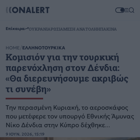
Επίκαιρα
ΟΥΚΡΑΝΙΑ
ΡΩΣΙΑ
ΜΕΣΗ ΑΝΑΤΟΛΗ
ΗΠΑ
ΚΙΝΑ
HOME
ΕΛΛΗΝΟΤΟΥΡΚΙΚΑ
Κομισιόν για την τουρκική
παρενόχληση στον Δένδια:
«Θα διερευνήσουμε ακριβώς
τι συνέβη»
Tην περασμένη Κυριακή, το αεροσκάφος
που μετέφερε τον υπουργό Εθνικής Άμυνας
Νίκο Δένδια στην Κύπρο δέχθηκε
παρενόχληση δι' ασυρμάτου.
9 ΙΟΥΝ. 2026, 15:19