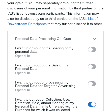
your opt-out. You may separately opt-out of the further
disclosure of your personal information by third parties on the
IAB’s list of downstream participants. This information may
also be disclosed by us to third parties on the
IAB’s List of
Downstream Participants
that may further disclose it to other
third parties.
Personal Data Processing Opt Outs
Τουρκία: «Δεν στοχεύει
Προκλήσεων συ
κάποια συγκεκριμένη
Αιγαίο από την
I want to opt-out of the Sharing of my
personal data.
χώρα η αμυντική
8 παραβάσεις κ
Opted In
συμφωνία με Πακιστάν
παραβιάσεις
και Σαουδική Αραβία»
I want to opt-out of the Sale of my
Personal Data.
Opted In
I want to opt-out of processing my
ΔΙΑΦΗΜΙΣΗ
Personal Data for Targeted Advertising.
Opted In
I want to opt-out of Collection, Use,
Retention, Sale, and/or Sharing of my
Personal Data that Is Unrelated with the
Purposes for which it was collected.