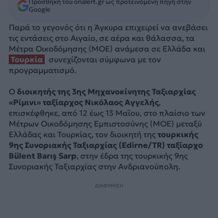
Προσθήκη του onalert.gr ως προτεινόμενη πηγή στην
Google
Παρά το γεγονός ότι η Άγκυρα επιχειρεί να ανεβάσει
τις εντάσεις στο Αιγαίο, σε αέρα και θάλασσα, τα
Μέτρα Οικοδόμησης (ΜΟΕ) ανάμεσα σε Ελλάδα και
Τουρκία
συνεχίζονται σύμφωνα με τον
προγραμματισμό.
Ο
διοικητής της 3ης Μηχανοκίνητης Ταξιαρχίας
«Ρίμινι» ταξίαρχος Νικόλαος Αγγελής
,
επισκέφθηκε, από 12 έως 13 Μαΐου, στο πλαίσιο των
Μέτρων Οικοδόμησης Εμπιστοσύνης (ΜΟΕ) μεταξύ
Ελλάδας και Τουρκίας, τον διοικητή της
τουρκικής
9ης Συνοριακής Ταξιαρχίας (Edirne/TR) ταξίαρχο
Bülent Barış Sarp
, στην έδρα της τουρκικής 9ης
Συνοριακής Ταξιαρχίας στην Ανδριανούπολη.
ΔΙΑΦΗΜΙΣΗ