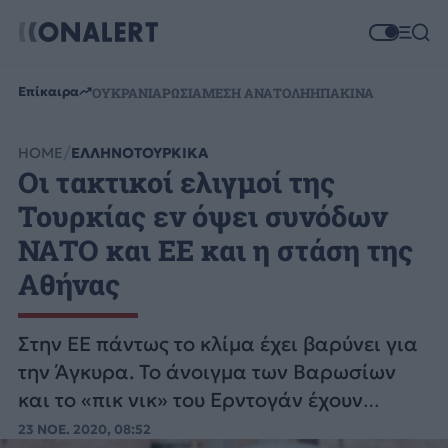
Επίκαιρα
ΟΥΚΡΑΝΙΑ
ΡΩΣΙΑ
ΜΕΣΗ ΑΝΑΤΟΛΗ
ΗΠΑ
ΚΙΝΑ
HOME
ΕΛΛΗΝΟΤΟΥΡΚΙΚΑ
Οι τακτικοί ελιγμοί της
Τουρκίας εν όψει συνόδων
ΝΑΤΟ και ΕΕ και η στάση της
Αθήνας
Στην ΕΕ πάντως το κλίμα έχει βαρύνει για
την Άγκυρα. Το άνοιγμα των Βαρωσίων
και το «πικ νικ» του Ερντογάν έχουν
ενοχλήσει Βερολίνο και Παρίσι.
23 ΝΟΕ. 2020, 08:52