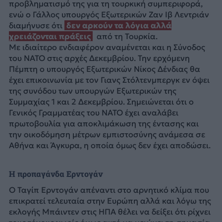
προβληματισμό της για τη τουρκική συμπεριφορά,
ενώ ο Γάλλος υπουργός Εξωτερικών Ζαν Ιβ Λεντριάν
διαμήνυσε ότι
δεν αρκούν τα λόγια αλλά
χρειάζονται πράξεις
από τη Τουρκία.
Με ιδιαίτερο ενδιαφέρον αναμένεται και η Σύνοδος
του ΝΑΤΟ στις αρχές Δεκεμβρίου. Την ερχόμενη
Πέμπτη ο υπουργός Εξωτερικών Νίκος Δένδιας θα
έχει επικοινωνία με τον Γιανς Στόλτενμπεργκ εν όψει
της συνόδου των υπουργών Εξωτερικών της
Συμμαχίας 1 και 2 Δεκεμβρίου. Σημειώνεται ότι ο
Γενικός Γραμματέας του ΝΑΤΟ έχει αναλάβει
πρωτοβουλία για αποκλιμάκωση της έντασης και
την οικοδόμηση μέτρων εμπιστοσύνης ανάμεσα σε
Αθήνα και Άγκυρα, η οποία όμως δεν έχει αποδώσει.
Η προπαγάνδα Ερντογάν
Ο Ταγίπ Ερντογάν απέναντι στο αρνητικό κλίμα που
επικρατεί τελευταία στην Ευρώπη αλλά και λόγω της
εκλογής Μπάιντεν στις ΗΠΑ θέλει να δείξει ότι ρίχνει