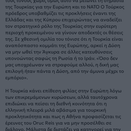
τους τόνους χωρίς όμως αυτό να μειώνει τη σημασία
της Τουρκίας για την Ευρώπη και το ΝΑΤΟ Ο Τούρκος
πρόεδρος υποβαθμίζει τις προκλήσεις έναντι της
Ελλάδας και της Κύπρου επιχειρώντας να αναδείξει
τον στρατηγικό ρόλο της Τουρκίας στην ευρύτερη
περιοχή προκειμένου να γίνουν αποδεκτές οι θέσεις
της. Σε χθεσινή ομιλία του τόνισε ότι η Τουρκία είναι
αναπόσπαστο κομμάτι της Ευρώπης, αρκεί η Δύση
να μην ωθεί την Άγκυρα σε άλλες κατευθύνσεις
υπονοώντας σαφώς τη Ρωσία ή το Ιράν. «Όσο δεν
μας υποχρέωναν να στραφούμε αλλού, η δική μας
επιλογή ήταν πάντα η Δύση, από την άμυνα μέχρι το
εμπόριο».
Η Τουρκία κάνει επίθεση φιλίας στην Ευρώπη λόγω
των επικρεμάμενων κυρώσεων, αλλά ταυτόχρονα
επιδιώκει να πείσει τη διεθνή κοινότητα ότι η
ελληνική πλευρά μιλά αβάσιμα για τουρκική
προκλητικότητα και πως η Αθήνα προφασίζεται τις
έρευνες του Oruc Reis για να μην προσέλθει σε
διάλογο. Μάλιστα δε διστάζει να κατηγορεί για την