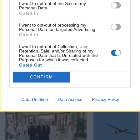
I want to opt-out of the Sale of my
Personal Data.
Opted In
ΕΕ
ΕΡΝΤΟΓΑΝ
ΚΥΡΩΣΕΙΣ
ΝΑΤΟ
ΤΟΥΡΚΙΑ
I want to opt-out of processing my
Personal Data for Targeted Advertising.
ΤΟΥΡΚΙΚΗ ΠΡΟΚΛΗΤΙΚΟΤΗΤΑ
Opted In
I want to opt-out of Collection, Use,
Retention, Sale, and/or Sharing of my
Ακολουθήστε το onalert.gr στο
Google
Personal Data that Is Unrelated with the
News
και μάθετε πρώτοι όλες τις ειδήσεις
Purposes for which it was collected.
Opted Out
για την άμυνα.
CONFIRM
Διάβασε επίσης
Data Deletion
Data Access
Privacy Policy