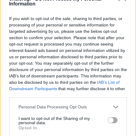
Μεσόγειο, όχι μόνο να αμφισβητήσει κυριαρχικά
Information
δικαιώματα της Ελλάδας και της Κύπρου αλλά
συνάμα να δρομολογήσει την επίλυση του
If you wish to opt-out of the sale, sharing to third parties, or
Κυπριακού ζητήματος σε άλλη βάση από τις
processing of your personal or sensitive information for
προτάσεις του ΟΗΕ. Πλέον, τόσο ο Ταγίπ Ερντογάν
targeted advertising by us, please use the below opt-out
όσο και ο Ερσίν Τατάρ μιλούν καθαρά για δύο κράτη
section to confirm your selection. Please note that after your
και δύο λαούς.
opt-out request is processed you may continue seeing
interest-based ads based on personal information utilized by
ΔΙΑΦΗΜΙΣΗ
us or personal information disclosed to third parties prior to
your opt-out. You may separately opt-out of the further
disclosure of your personal information by third parties on the
IAB’s list of downstream participants. This information may
also be disclosed by us to third parties on the
IAB’s List of
Downstream Participants
that may further disclose it to other
third parties.
Personal Data Processing Opt Outs
I want to opt-out of the Sharing of my
personal data.
Opted In