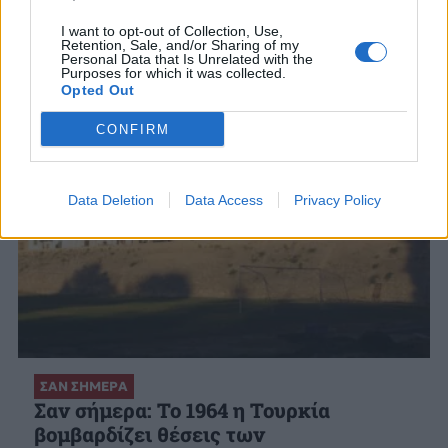
ΣΧΕΤΙΚΑ ΑΡΘΡΑ
I want to opt-out of Collection, Use,
Retention, Sale, and/or Sharing of my
Personal Data that Is Unrelated with the
Purposes for which it was collected.
Opted Out
CONFIRM
Data Deletion
Data Access
Privacy Policy
ΣΑΝ ΣΗΜΕΡΑ
Σαν σήμερα: Το 1964 η Τουρκία
βομβαρδίζει θέσεις των