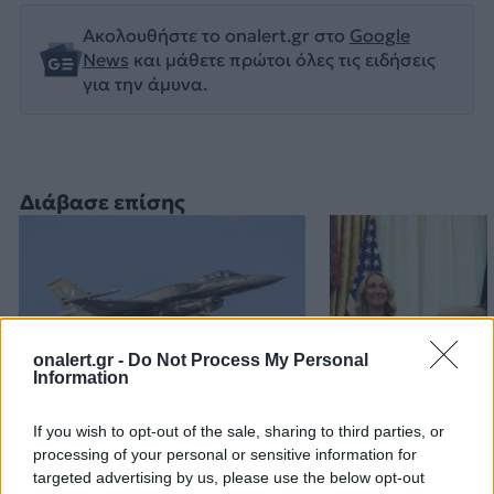
Ακολουθήστε το onalert.gr στο
Google
News
και μάθετε πρώτοι όλες τις ειδήσεις
για την άμυνα.
Διάβασε επίσης
onalert.gr -
Do Not Process My Personal
Information
Εικονική αερομαχία με
Τραμπ: «Είμαι 
If you wish to opt-out of the sale, sharing to third parties, or
οπλισμένα τουρκικά F-16
ικανοποιημένος
processing of your personal or sensitive information for
targeted advertising by us, please use the below opt-out
στο Αιγαίο – 10
δουλειά που κά