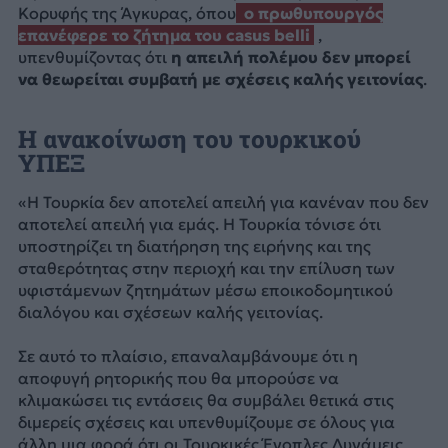
Κορυφής της Άγκυρας, όπου
ο πρωθυπουργός
επανέφερε το ζήτημα του casus belli
,
υπενθυμίζοντας ότι
η απειλή πολέμου δεν μπορεί
να θεωρείται συμβατή με σχέσεις καλής γειτονίας
.
Η ανακοίνωση του τουρκικού
ΥΠΕΞ
«Η Τουρκία δεν αποτελεί απειλή για κανέναν που δεν
αποτελεί απειλή για εμάς. Η Τουρκία τόνισε ότι
υποστηρίζει τη διατήρηση της ειρήνης και της
σταθερότητας στην περιοχή και την επίλυση των
υφιστάμενων ζητημάτων μέσω εποικοδομητικού
διαλόγου και σχέσεων καλής γειτονίας.
Σε αυτό το πλαίσιο, επαναλαμβάνουμε ότι η
αποφυγή ρητορικής που θα μπορούσε να
κλιμακώσει τις εντάσεις θα συμβάλει θετικά στις
διμερείς σχέσεις και υπενθυμίζουμε σε όλους για
άλλη μια φορά ότι οι Τουρκικές Ένοπλες Δυνάμεις