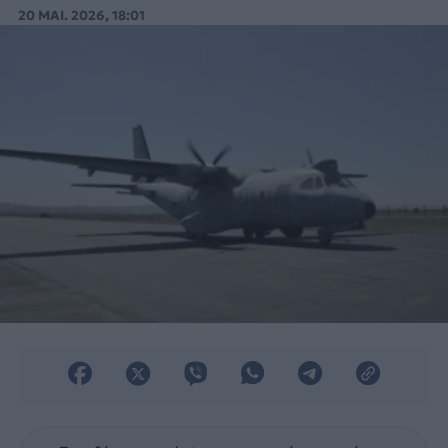
παραβιάσεις του εθνικού εναέριου
20 ΜΑΙ. 2026, 18:01
χώρου.