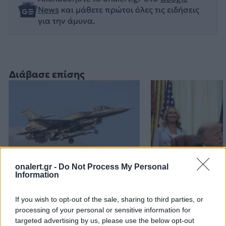
News
και μάθετε πρώτοι όλες τις ειδήσεις
για την άμυνα.
Διάβασε επίσης
onalert.gr -
Do Not Process My Personal
Information
Εικονική αερομαχία με
Τραμπ: «Είμαι 
οπλισμένα τουρκικά F-16
ικανοποιημένος
If you wish to opt-out of the sale, sharing to third parties, or
στο Αιγαίο – 10
δουλειά που κά
processing of your personal or sensitive information for
παραβάσεις και 17
Χέγκσεθ»
targeted advertising by us, please use the below opt-out