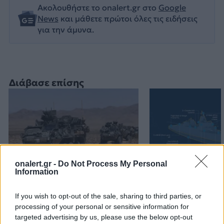
Ακολουθήστε το onalert.gr στο
Google
News
και μάθετε πρώτοι όλες τις ειδήσεις
για την άμυνα.
Διάβασε επίσης
onalert.gr -
Do Not Process My Personal
Information
Stryker για το Στρατό
ΗΠΑ: Τα νέα θ
If you wish to opt-out of the sale, sharing to third parties, or
Ξηράς μέσω EDA: Θετικές
κλάσης Ντόναλ
processing of your personal or sensitive information for
οι ΗΠΑ – Αναμονή για
θα είναι από τα
targeted advertising by us, please use the below opt-out
αριθμό, εκδόσεις και
πλοία που ναυ