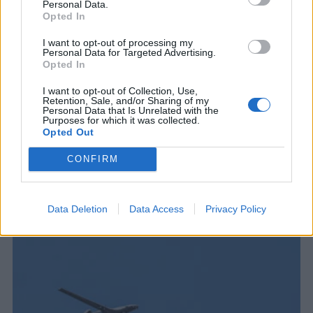
Personal Data.
Opted In
I want to opt-out of processing my
Personal Data for Targeted Advertising.
ΕΛΛΗΝΟΤΟΥΡΚΙΚΑ
Opted In
Νέες παραβιάσεις και παραβάσεις της
I want to opt-out of Collection, Use,
Τουρκίας στο Αιγαίο με τρία μη
Retention, Sale, and/or Sharing of my
Personal Data that Is Unrelated with the
επανδρωμένα αεροσκάφη
Purposes for which it was collected.
Τα τουρκικά UAV αναγνωρίστηκαν και
Opted Out
αναχαιτίστηκαν σύμφωνα με τους διεθνείς
CONFIRM
κανόνες, κατά πάγια πρακτική
5 ΑΥΓ. 2026, 19:16
Data Deletion
Data Access
Privacy Policy