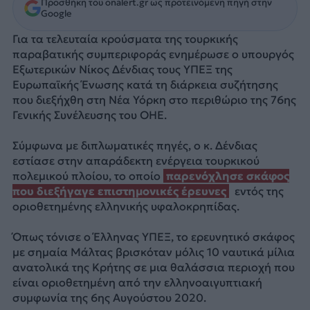
Προσθήκη του onalert.gr ως προτεινόμενη πηγή στην
Google
Για τα τελευταία κρούσματα της τουρκικής
παραβατικής συμπεριφοράς ενημέρωσε ο υπουργός
Εξωτερικών Νίκος Δένδιας τους ΥΠΕΞ της
Ευρωπαϊκής Ένωσης κατά τη διάρκεια συζήτησης
που διεξήχθη στη Νέα Υόρκη στο περιθώριο της 76ης
Γενικής Συνέλευσης του ΟΗΕ.
Σύμφωνα με διπλωματικές πηγές, ο κ. Δένδιας
εστίασε στην απαράδεκτη ενέργεια τουρκικού
πολεμικού πλοίου, το οποίο
παρενόχλησε σκάφος
που διεξήγαγε επιστημονικές έρευνες
εντός της
οριοθετημένης ελληνικής υφαλοκρηπίδας.
Όπως τόνισε ο Έλληνας ΥΠΕΞ, το ερευνητικό σκάφος
με σημαία Μάλτας βρισκόταν μόλις 10 ναυτικά μίλια
ανατολικά της Κρήτης σε μια θαλάσσια περιοχή που
είναι οριοθετημένη από την ελληνοαιγυπτιακή
συμφωνία της 6ης Αυγούστου 2020.