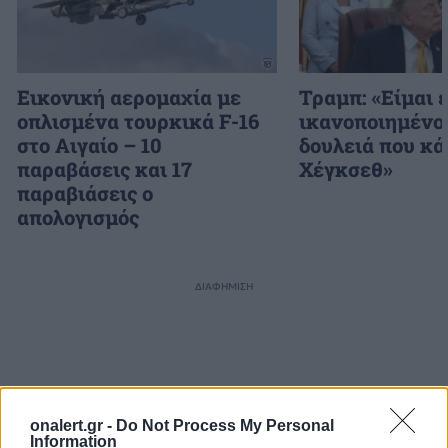
Εικονική αερομαχία με
Τραμπ: «Είμαι 
οπλισμένα τουρκικά F-16
ικανοποιημένος
στο Αιγαίο – 10
δουλειά που κά
παραβάσεις και 17
Χέγκσεθ»
παραβιάσεις ο
απολογισμός
ΔΙΑΦΗΜΙΣΗ
onalert.gr -
Do Not Process My Personal
Information