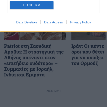
CONFIRM
Data Deletion
Data Access
Privacy Policy
Patriot στη Σαουδική
Ιράν: Οι πέντε
Αραβία: Η στρατηγική της
όροι που θέτει
Αθήνας απέναντι στον
για να ανοίξει 
«επιτήδειο ουδέτερο» –
του Ορμούζ
Συμμαχίες με Ισραήλ,
Ινδία και Εμιράτα
ΔΙΑΦΗΜΙΣΗ