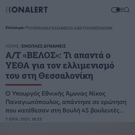
Επίκαιρα
ΟΥΚΡΑΝΙΑ
ΡΩΣΙΑ
ΜΕΣΗ ΑΝΑΤΟΛΗ
ΗΠΑ
ΚΙΝΑ
HOME
ΕΝΟΠΛΕΣ ΔΥΝΑΜΕΙΣ
Α/Τ «ΒΕΛΟΣ»: Τι απαντά ο
ΥΕΘΑ για τον ελλιμενισμό
του στη Θεσσαλονίκη
Ο Υπουργός Εθνικής Άμυνας Νίκος
Παναγιωτόπουλος, απάντησε σε ερώτηση
που κατέθεσαν στη Βουλή 45 βουλευτές
του ΣΥΡΙΖΑ για το «Α/Τ ΒΕΛΟΣ».
7 ΙΟΥΛ. 2021, 18:33