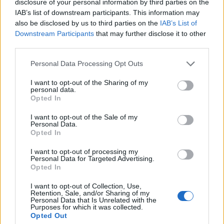
disclosure of your personal information by third parties on the
IAB’s list of downstream participants. This information may
also be disclosed by us to third parties on the
IAB’s List of
Downstream Participants
that may further disclose it to other
third parties.
Personal Data Processing Opt Outs
I want to opt-out of the Sharing of my
Α/Τ ΒΕΛΟΣ
ΑΝΤΙΤΟΡΠΙΛΙΚΟ ΒΕΛΟΣ
ΒΕΛΟΣ
personal data.
Opted In
ΝΙΚΟΣ ΠΑΝΑΓΙΩΤΟΠΟΥΛΟΣ
ΠΟΛΕΜΙΚΟ ΝΑΥΤΙΚΟ
ΥΕΘΑ
I want to opt-out of the Sale of my
Personal Data.
Opted In
Ακολουθήστε το onalert.gr στο
Google
News
και μάθετε πρώτοι όλες τις ειδήσεις
I want to opt-out of processing my
Personal Data for Targeted Advertising.
για την άμυνα.
Opted In
I want to opt-out of Collection, Use,
Retention, Sale, and/or Sharing of my
Personal Data that Is Unrelated with the
Purposes for which it was collected.
Διάβασε επίσης
Opted Out