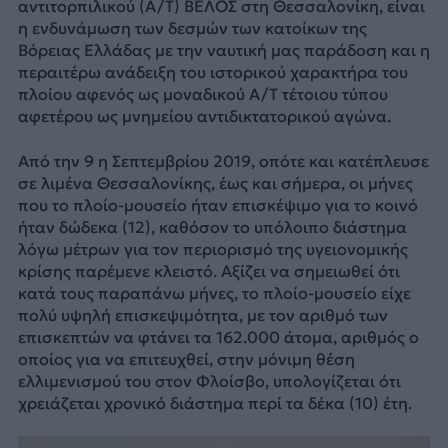
αντιτορπιλικού (Α/Τ) ΒΕΛΟΣ στη Θεσσαλονίκη, είναι
η ενδυνάμωση των δεσμών των κατοίκων της
Βόρειας Ελλάδας με την ναυτική μας παράδοση και η
περαιτέρω ανάδειξη του ιστορικού χαρακτήρα του
πλοίου αφενός ως μοναδικού Α/Τ τέτοιου τύπου
αφετέρου ως μνημείου αντιδικτατορικού αγώνα.
Από την 9 η Σεπτεμβρίου 2019, οπότε και κατέπλευσε
σε λιμένα Θεσσαλονίκης, έως και σήμερα, οι μήνες
που το πλοίο-μουσείο ήταν επισκέψιμο για το κοινό
ήταν δώδεκα (12), καθόσον το υπόλοιπο διάστημα
λόγω μέτρων για τον περιορισμό της υγειονομικής
κρίσης παρέμενε κλειστό. Αξίζει να σημειωθεί ότι
κατά τους παραπάνω μήνες, το πλοίο-μουσείο είχε
πολύ υψηλή επισκεψιμότητα, με τον αριθμό των
επισκεπτών να φτάνει τα 162.000 άτομα, αριθμός ο
οποίος για να επιτευχθεί, στην μόνιμη θέση
ελλιμενισμού του στον Φλοίσβο, υπολογίζεται ότι
χρειάζεται χρονικό διάστημα περί τα δέκα (10) έτη.