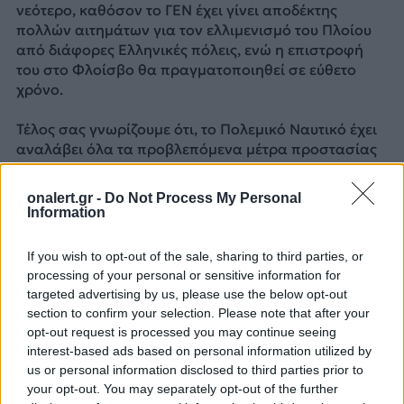
νεότερο, καθόσον το ΓΕΝ έχει γίνει αποδέκτης
πολλών αιτημάτων για τον ελλιμενισμό του Πλοίου
από διάφορες Ελληνικές πόλεις, ενώ η επιστροφή
του στο Φλοίσβο θα πραγματοποιηθεί σε εύθετο
χρόνο.
Τέλος σας γνωρίζουμε ότι, το Πολεμικό Ναυτικό έχει
αναλάβει όλα τα προβλεπόμενα μέτρα προστασίας
και συντήρησης του πλοίου, καθ’ όλη τη διάρκεια
παραμονής του στο λιμένα της Θεσσαλονίκης.
onalert.gr -
Do Not Process My Personal
Information
Φωτογραφίες αρχείου Intime News
If you wish to opt-out of the sale, sharing to third parties, or
ΔΙΑΦΗΜΙΣΗ
processing of your personal or sensitive information for
targeted advertising by us, please use the below opt-out
section to confirm your selection. Please note that after your
opt-out request is processed you may continue seeing
interest-based ads based on personal information utilized by
us or personal information disclosed to third parties prior to
your opt-out. You may separately opt-out of the further