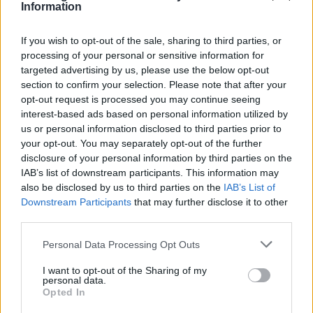
Information
If you wish to opt-out of the sale, sharing to third parties, or
processing of your personal or sensitive information for
targeted advertising by us, please use the below opt-out
section to confirm your selection. Please note that after your
opt-out request is processed you may continue seeing
interest-based ads based on personal information utilized by
Ελληνικοί δορυφόροι και
MQ-4C Triton 
us or personal information disclosed to third parties prior to
μικροδορυφόροι για
εντολές από P-
your opt-out. You may separately opt-out of the further
στρατιωτική χρήση: Ο
σε δοκιμή: Εικ
disclosure of your personal information by third parties on the
σχεδιασμός του ΓΕΕΘΑ για
μέλλον των να
IAB’s list of downstream participants. This information may
αξιοποίηση της
επιχειρήσεων
also be disclosed by us to third parties on the
IAB’s List of
πληροφορίας
Downstream Participants
that may further disclose it to other
third parties.
Personal Data Processing Opt Outs
ΔΙΑΦΗΜΙΣΗ
I want to opt-out of the Sharing of my
personal data.
Opted In