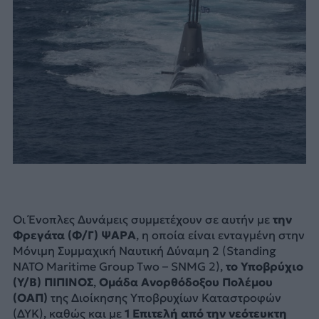
Οι Ένοπλες Δυνάμεις συμμετέχουν σε αυτήν με
την
Φρεγάτα (Φ/Γ) ΨΑΡΑ
, η οποία είναι ενταγμένη στην
Μόνιμη Συμμαχική Ναυτική Δύναμη 2 (Standing
NATO Maritime Group Two – SNMG 2),
το Υποβρύχιο
(Υ/Β) ΠΙΠΙΝΟΣ
,
Ομάδα Ανορθόδοξου Πολέμου
(ΟΑΠ)
της Διοίκησης Υποβρυχίων Καταστροφών
(ΔΥΚ), καθώς και με
1 Επιτελή από την νεότευκτη