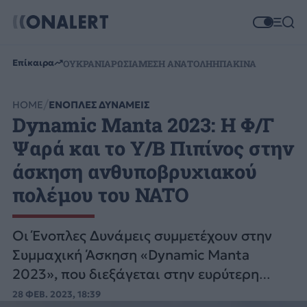
Επίκαιρα
ΟΥΚΡΑΝΙΑ
ΡΩΣΙΑ
ΜΕΣΗ ΑΝΑΤΟΛΗ
ΗΠΑ
ΚΙΝΑ
HOME
ΕΝΟΠΛΕΣ ΔΥΝΑΜΕΙΣ
Dynamic Manta 2023: Η Φ/Γ
Ψαρά και το Υ/Β Πιπίνος στην
άσκηση ανθυποβρυχιακού
πολέμου του NATO
Οι Ένοπλες Δυνάμεις συμμετέχουν στην
Συμμαχική Άσκηση «Dynamic Manta
2023», που διεξάγεται στην ευρύτερη
θαλάσσια περιοχή ανατολικά της
28 ΦΕΒ. 2023, 18:39