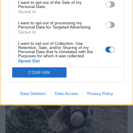
I want to opt-out of the Sale of my
Personal Data.
Opted In
I want to opt-out of processing my
Personal Data for Targeted Advertising.
Opted In
I want to opt-out of Collection, Use,
Retention, Sale, and/or Sharing of my
Personal Data that Is Unrelated with the
Purposes for which it was collected.
Opted Out
CONFIRM
ΣΧΕΤΙΚΑ ΑΡΘΡΑ
Data Deletion
Data Access
Privacy Policy