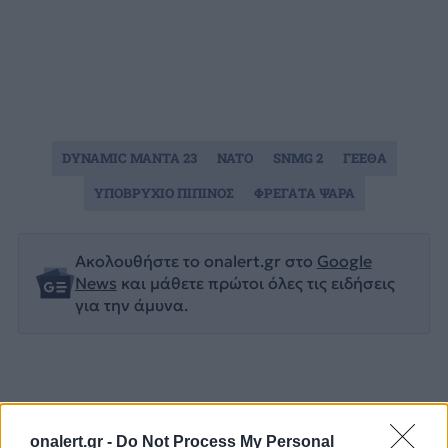
DYNAMIC MANTA 23
NATO
SNMG 2
ΓΕΕΘΑ
ΥΠΟΒΡΥΧΙΟ ΠΙΠΙΝΟΣ
ΦΡΕΓΑΤΑ ΨΑΡΑ
Ακολουθήστε το onalert.gr στο
Google
News
και μάθετε πρώτοι όλες τις ειδήσεις
για την άμυνα.
Διάβασε επίσης
onalert.gr -
Do Not Process My Personal