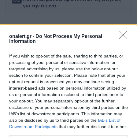
για την άμυνα.
onalert.gr -
Do Not Process My Personal
Διάβασε επίσης
Information
If you wish to opt-out of the sale, sharing to third parties, or
processing of your personal or sensitive information for
targeted advertising by us, please use the below opt-out
section to confirm your selection. Please note that after your
opt-out request is processed you may continue seeing
interest-based ads based on personal information utilized by
us or personal information disclosed to third parties prior to
Patriot στη Σαουδική
Αιγαίο: Πέντε 
your opt-out. You may separately opt-out of the further
disclosure of your personal information by third parties on the
Αραβία: Κάθε μήνα
και επτά παραβ
IAB’s list of downstream participants. This information may
επαναξιολογείται η
τρία τουρκικά 
also be disclosed by us to third parties on the
IAB’s List of
ελληνική παρουσία –
επανδρωμένα 
Downstream Participants
that may further disclose it to other
Μήνυμα της Αθήνας στο
third parties.