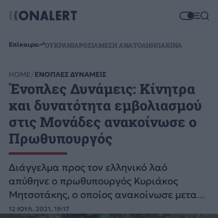
Επίκαιρα
ΟΥΚΡΑΝΙΑ
ΡΩΣΙΑ
ΜΕΣΗ ΑΝΑΤΟΛΗ
ΗΠΑ
ΚΙΝΑ
HOME
ΕΝΟΠΛΕΣ ΔΥΝΑΜΕΙΣ
Ένοπλες Δυνάμεις: Κίνητρα
και δυνατότητα εμβολιασμού
στις Μονάδες ανακοίνωσε ο
Πρωθυπουργός
Διάγγελμα προς τον ελληνικό λαό
απύθηνε ο πρωθυπουργός Κυριάκος
Μητσοτάκης, ο οποίος ανακοίνωσε μεταξύ
άλλων και ειδική πρόνοια για τις Ένοπλες
12 ΙΟΥΛ. 2021, 19:17