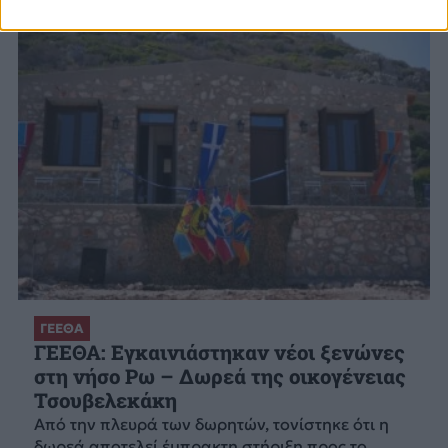
ΓΕΕΘΑ
ΓΕΕΘΑ: Εγκαινιάστηκαν νέοι ξενώνες
στη νήσο Ρω – Δωρεά της οικογένειας
Τσουβελεκάκη
Από την πλευρά των δωρητών, τονίστηκε ότι η
δωρεά αποτελεί έμπρακτη στήριξη προς το