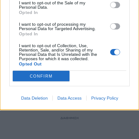
Διάβασε επίσης
I want to opt-out of the Sale of my
Personal Data.
Opted In
I want to opt-out of processing my
Personal Data for Targeted Advertising.
Opted In
I want to opt-out of Collection, Use,
Retention, Sale, and/or Sharing of my
Personal Data that Is Unrelated with the
Purposes for which it was collected.
Opted Out
Τουρκία: «Δεν στοχεύει
Προκλήσεων συ
κάποια συγκεκριμένη
Αιγαίο από την
CONFIRM
χώρα η αμυντική
8 παραβάσεις κ
συμφωνία με Πακιστάν
παραβιάσεις
και Σαουδική Αραβία»
Data Deletion
Data Access
Privacy Policy
ΔΙΑΦΗΜΙΣΗ