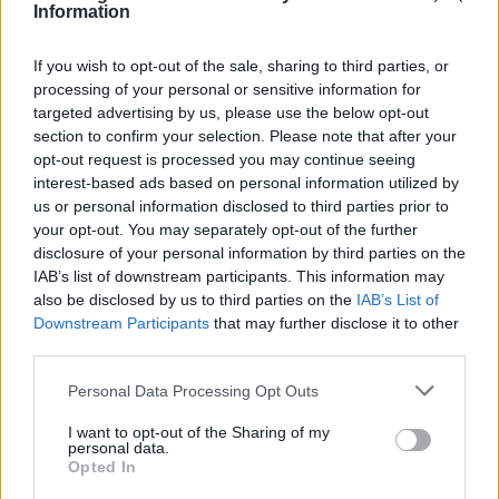
Information
If you wish to opt-out of the sale, sharing to third parties, or
processing of your personal or sensitive information for
targeted advertising by us, please use the below opt-out
section to confirm your selection. Please note that after your
opt-out request is processed you may continue seeing
interest-based ads based on personal information utilized by
us or personal information disclosed to third parties prior to
ΒΟΜΒΑ
ΓΕΣ
ΕΛΛΗΝΙΚΟΣ ΣΤΡΑΤΟΣ
your opt-out. You may separately opt-out of the further
disclosure of your personal information by third parties on the
ΕΝΟΠΛΕΣ ΔΥΝΑΜΕΙΣ
ΣΑΜΟΣ
IAB’s list of downstream participants. This information may
also be disclosed by us to third parties on the
IAB’s List of
Downstream Participants
that may further disclose it to other
Ακολουθήστε το onalert.gr στο
Google
third parties.
News
και μάθετε πρώτοι όλες τις ειδήσεις
για την άμυνα.
Personal Data Processing Opt Outs
I want to opt-out of the Sharing of my
personal data.
Opted In