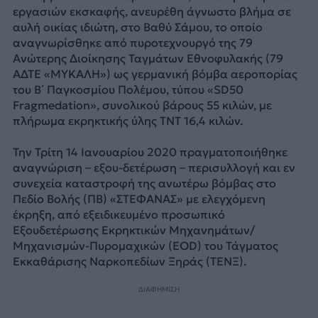
εργασιών εκσκαφής, ανευρέθη άγνωστο βλήμα σε
αυλή οικίας ιδιώτη, στο Βαθύ Σάμου, το οποίο
αναγνωρίσθηκε από πυροτεχνουργό της 79
Ανώτερης Διοίκησης Ταγμάτων Εθνοφυλακής (79
ΑΔΤΕ «ΜΥΚΑΛΗ») ως γερμανική βόμβα αεροπορίας
του B΄ Παγκοσμίου Πολέμου, τύπου «SD50
Fragmedation», συνολικού βάρους 55 κιλών, με
πλήρωμα εκρηκτικής ύλης ΤΝΤ 16,4 κιλών.
Την Τρίτη 14 Ιανουαρίου 2020 πραγματοποιήθηκε
αναγνώριση – εξου-δετέρωση – περισυλλογή και εν
συνεχεία καταστροφή της ανωτέρω βόμβας στο
Πεδίο Βολής (ΠΒ) «ΣΤΕΦΑΝΑΣ» με ελεγχόμενη
έκρηξη, από εξειδικευμένο προσωπικό
Εξουδετέρωσης Εκρηκτικών Μηχανημάτων/
Μηχανισμών-Πυρομαχικών (ΕΟD) του Τάγματος
Εκκαθάρισης Ναρκοπεδίων Ξηράς (ΤΕΝΞ).
ΔΙΑΦΗΜΙΣΗ