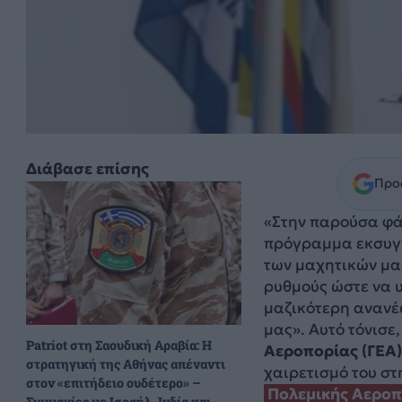
Διάβασε επίσης
Προσ
«Στην παρούσα φά
πρόγραμμα εκσυγχ
των μαχητικών μας
ρυθμούς ώστε να υ
μαζικότερη ανανέ
μας». Αυτό τόνισε
Patriot στη Σαουδική Αραβία: Η
Αεροπορίας (ΓΕΑ)
στρατηγική της Αθήνας απέναντι
χαιρετισμό του σ
στον «επιτήδειο ουδέτερο» –
Πολεμικής Αεροπ
Συμμαχίες με Ισραήλ, Ινδία και