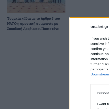
Τουρκία: «Ίδια με το Άρθρο 5 του
NATO η αμυντική συμφωνία με
Δείτε το βίντεο τ
onalert.gr
Σαουδική Αραβία και Πακιστάν»
If you wish 
sensitive in
confirm you
continue se
information 
further disc
participants
Downstream 
Persona
I want t