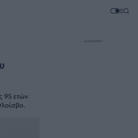
ΔΙΑΦΗΜΙΣΗ
υ
ς 95 ετών
Φλοίσβο.