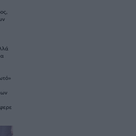
ος,
ων
αλλά
ια
δωτό»
λων
έφερε