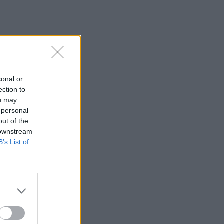
sonal or
ection to
ou may
 personal
out of the
 downstream
B’s List of