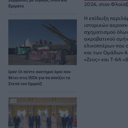
2026, στον Φλοίσβ
Εμιράτα
Η επίδειξη περιλά
ιστορικών αεροσκα
σχηματισμού όλων
ακροβατικού σμήν
ελικοπτέρων που 
και των Ομάδων Α
«Ζευς» και T-6A «
Ιράν: Οι πέντε αυστηροί όροι που
θέτει στις ΗΠΑ για να ανοίξει τα
Στενά του Ορμούζ