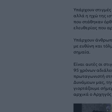
Υπάρχουν στιγμές 
αλλά η ηχώ της ισ
που στάθηκαν όρθι
ελευθερίας που αρ
Υπάρχουν άνθρωπο
με ευθύνη και τόλ
σημαία.
Είναι αυτές οι στ
95 χρόνων αδιάλε
πρωταγωνιστή στη
Δυνάμεων μας, την
γιορτάζουμε σήμε
αρχικά ο Αρχηγός 