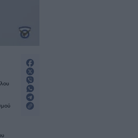
όλου
σμού
ου