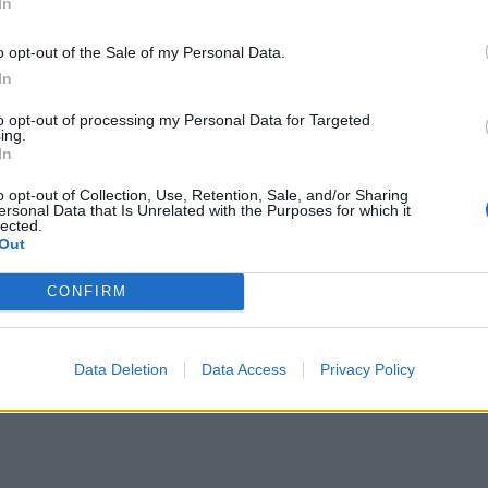
In
υ Αρχηγού ΓΕΑ
o opt-out of the Sale of my Personal Data.
 που ο ουρανός δεν είναι ένας μακρινός, αδιάφορος
In
ίνεται ένα κάλεσμα ευθύνης. Ένα κάλεσμα που δεν
to opt-out of processing my Personal Data for Targeted
ους – το ακούν μόνο όσοι έχουν το θάρρος να το αντέξ
ing.
 όσοι είναι έτοιμοι να το υπηρετήσουν.
In
o opt-out of Collection, Use, Retention, Sale, and/or Sharing
ΔΙΑΦΗΜΙΣΗ
ersonal Data that Is Unrelated with the Purposes for which it
lected.
Out
CONFIRM
Data Deletion
Data Access
Privacy Policy