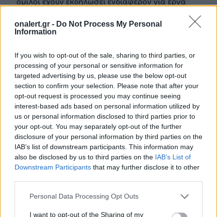
όμιλοι έχουν εκδηλώσει ενδιαφέρον για έργα
στην 117 Πτέρυγα Μάχης
1 ΑΥΓ. 2026, 08:04
onalert.gr -
Do Not Process My Personal
Information
If you wish to opt-out of the sale, sharing to third parties, or
processing of your personal or sensitive information for
targeted advertising by us, please use the below opt-out
section to confirm your selection. Please note that after your
opt-out request is processed you may continue seeing
interest-based ads based on personal information utilized by
us or personal information disclosed to third parties prior to
your opt-out. You may separately opt-out of the further
disclosure of your personal information by third parties on the
IAB’s list of downstream participants. This information may
also be disclosed by us to third parties on the
IAB’s List of
Downstream Participants
that may further disclose it to other
third parties.
Personal Data Processing Opt Outs
ΕΝΟΠΛΕΣ ΔΥΝΑΜΕΙΣ
CL-415: Μέσα από τα κόκπιτ των
I want to opt-out of the Sharing of my