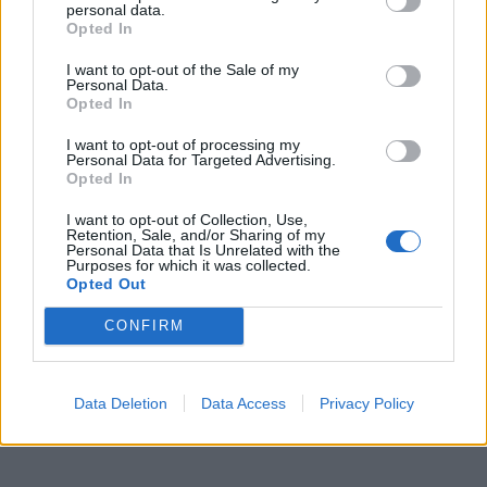
ελληνικών Canadair οι χαμηλές
personal data.
Opted In
πτήσεις στα πύρινα μέτωπα της
Ισπανίας
I want to opt-out of the Sale of my
Personal Data.
Δεν είναι τυχαίο ότι οι Έλληνες αεροπόροι
Opted In
απολαμβάνουν ιδιαίτερης εκτίμησης από τους
Ευρωπαίους συναδέλφους τους
I want to opt-out of processing my
29 ΙΟΥΛ. 2026, 05:07
Personal Data for Targeted Advertising.
Opted In
Δείτε περισσότερα
I want to opt-out of Collection, Use,
Retention, Sale, and/or Sharing of my
ΔΙΑΦΗΜΙΣΗ
Personal Data that Is Unrelated with the
Purposes for which it was collected.
Opted Out
CONFIRM
Data Deletion
Data Access
Privacy Policy