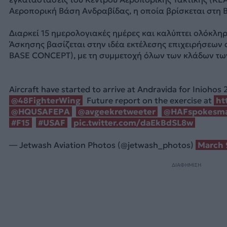
Αεροπορική Βάση Ανδραβίδας, η οποία βρίσκεται στη 
Διαρκεί 15 ημερολογιακές ημέρες και καλύπτει ολόκληρ
Άσκησης βασίζεται στην ιδέα εκτέλεσης επιχειρήσεων
BASE CONCEPT), με τη συμμετοχή όλων των κλάδων τ
Aircraft have started to arrive at Andravida for Iniohos
@48FighterWing
Future report on the exercise at
ht
@HQUSAFEPA
@avgeekretweeter
@HAFspokesm
#F15
#USAF
pic.twitter.com/daEkBdSL8w
— Jetwash Aviation Photos (@jetwash_photos)
March 
ΔΙΑΦΗΜΙΣΗ