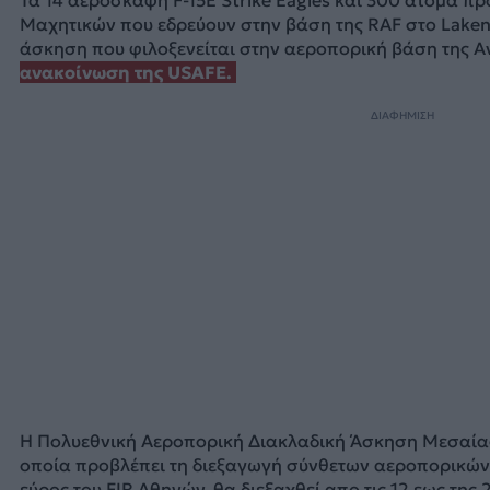
Τα 14 αεροσκάφη F-15E Strike Eagles και 300 άτομα π
Μαχητικών που εδρεύουν στην βάση της RAF στο Lake
άσκηση που φιλοξενείται στην αεροπορική βάση της 
ανακοίνωση της USAFE.
ΔΙΑΦΗΜΙΣΗ
Η Πολυεθνική Αεροπορική Διακλαδική Άσκηση Μεσαίας
οποία προβλέπει τη διεξαγωγή σύνθετων αεροπορικών
εύρος του FIR Αθηνών, θα διεξαχθεί απο τις 12 εως της 