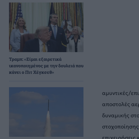
Τραμπ: «Είμαι εξαιρετικά
ικανοποιημένος με την δουλειά που
κάνει ο Πιτ Χέγκσεθ»
αμυντικές/επι
αποστολές αε
δυναμικής στ
στοχοποίησης
επιχειρήσεις 