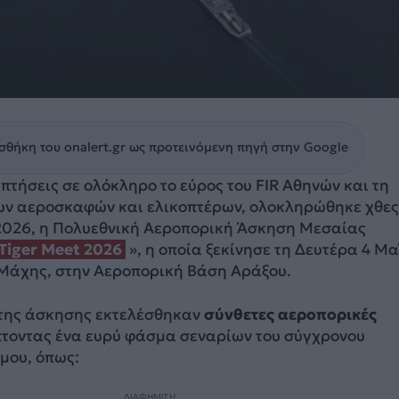
θήκη του onalert.gr ως προτεινόμενη πηγή στην Google
πτήσεις σε ολόκληρο το εύρος του FIR Αθηνών και τη
ν αεροσκαφών και ελικοπτέρων, ολοκληρώθηκε χθες
2026, η Πολυεθνική Αεροπορική Άσκηση Μεσαίας
Tiger Meet 2026
», η οποία ξεκίνησε τη Δευτέρα 4 Μα
 Μάχης, στην Αεροπορική Βάση Αράξου.
 της άσκησης εκτελέσθηκαν
σύνθετες αεροπορικές
πτοντας ένα ευρύ φάσμα σεναρίων του σύγχρονου
μου, όπως:
ΔΙΑΦΗΜΙΣΗ