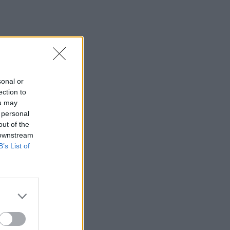
sonal or
ection to
ou may
 personal
out of the
 downstream
B’s List of