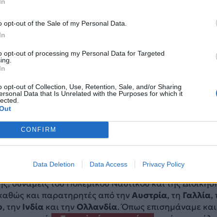
In
o opt-out of the Sale of my Personal Data.
In
to opt-out of processing my Personal Data for Targeted
ing.
In
O Tiger Meet 2026» συμμετείχαν περισσότερα από 5
o opt-out of Collection, Use, Retention, Sale, and/or Sharing
ικόπτερα από την
Ελλάδα
(F-16, EMB-145 AEW&C), το
ersonal Data that Is Unrelated with the Purposes for which it
lected.
ερμανία
(Τornado, Learjet 35 της GFD), την
Ελβετία
(F-
Out
000), την
Ιταλία
(EF-2000, HH-101), την
Πολωνία
(F-16
-39 Gripen) και την
Τσεχία
(AH-1Z Viper, AH-1Y Venom
CONFIRM
ληρο το εύρος του FIR Αθηνών, με σκοπό την παροχή
 επιχειρησιακής εκπαίδευσης υπό το πνεύμα
ς θα Πολεμήσεις».
Data Deletion
Data Access
Privacy Policy
ης, δυνάμεις του Πολεμικού Ναυτικού και της Διοίκησ
 καθώς και παρατηρητές από την
Αυστρία
, τη
Γαλλία
,
ο
, την
Ινδία
και την
Ολλανδία
. Όπως επισημάναμε και