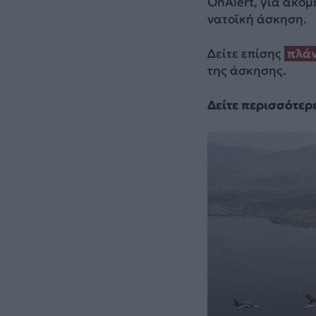
OnAlert, για ακόμ
νατοϊκή άσκηση.
Δείτε επίσης
πλάν
της άσκησης.
Δείτε περισσότερ