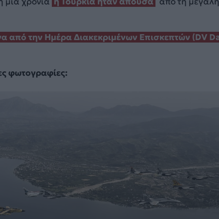
η μια χρονιά
η Τουρκία ήταν απούσα
από τη μεγάλ
α από την Ημέρα Διακεκριμένων Επισκεπτών (DV Da
ες φωτογραφίες: