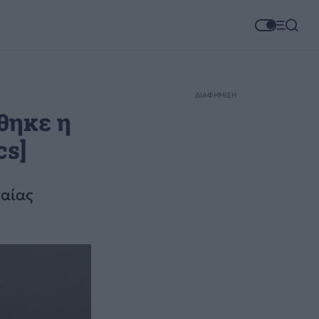
ΔΙΑΦΗΜΙΣΗ
θηκε η
cs]
σαίας