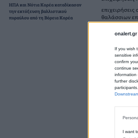
ΗΠΑ και Νότια Κορέα καταδίκασαν
επιχειρήσεις
την εκτόξευση βαλλιστικού
θαλάσσιων επ
πυραύλου από τη Βόρεια Κορέα
καθώς και απ
onalert.gr
If you wish 
sensitive in
confirm you
continue se
information 
further disc
participants
Downstream 
Persona
I want t