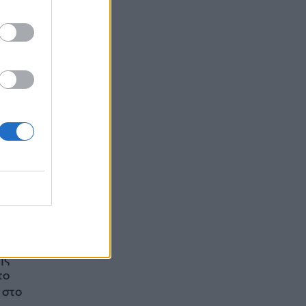
0
18),
),
), σε
ης
 το
 στο