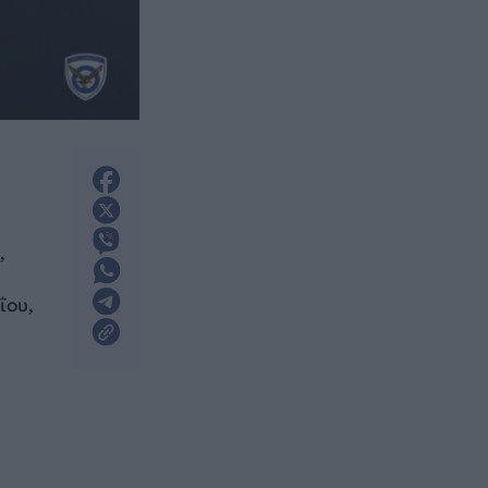
,
ΐου,