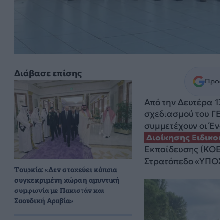
Διάβασε επίσης
Προσ
Από την Δευτέρα 1
σχεδιασμού του ΓΕ
συμμετέχουν οι Έ
Διοίκησης Ειδικο
Εκπαίδευσης (ΚΟΕ)
Στρατόπεδο «ΥΠΟ
Τουρκία: «Δεν στοχεύει κάποια
συγκεκριμένη χώρα η αμυντική
συμφωνία με Πακιστάν και
Σαουδική Αραβία»