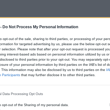
 -
Do Not Process My Personal Information
to opt-out of the sale, sharing to third parties, or processing of your per
formation for targeted advertising by us, please use the below opt-out s
r selection. Please note that after your opt-out request is processed y
eing interest-based ads based on personal information utilized by us or
disclosed to third parties prior to your opt-out. You may separately opt-
losure of your personal information by third parties on the IAB’s list of
. This information may also be disclosed by us to third parties on the
IA
 Special Operation Forces (SOF) Mid – Level Leaders
Participants
that may further disclose it to other third parties.
α συμμετείχαν επιτελείς της ΔΕΠ και της Διεύθυνσης
του ΓΕΣ (ΓΕΣ/ΔΕΔ), καθώς και προσωπικό από 12 επι
σε στην προετοιμασία των εκπαιδευομένων προκειμέ
στις απαιτήσεις των διοικητικών – επιτελικών θέσεω
l Data Processing Opt Outs
ίκησης Ειδικών Επιχειρήσεων (Special Operations Tas
o opt-out of the Sharing of my personal data.
νώ περιλάμβανε και ασύγχρονη τηλεκπαίδευση διάρκε