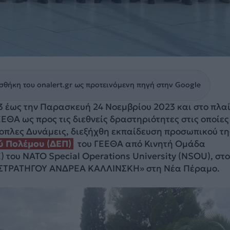
θήκη του onalert.gr ως προτεινόμενη πηγή στην Google
3 έως την Παρασκευή 24 Νοεμβρίου 2023 και στο πλα
ΕΘΑ ως προς τις διεθνείς δραστηριότητες στις οποίες
νοπλες Δυνάμεις, διεξήχθη εκπαίδευση προσωπικού τη
ύ Πολέμου (ΔΕΠ)
του ΓΕΕΘΑ από Κινητή Ομάδα
 του ΝΑΤΟ Special Operations University (NSOU), στο
ΣΤΡΑΤΗΓΟΥ ΑΝΔΡΕΑ ΚΑΛΛΙΝΣΚΗ» στη Νέα Πέραμο.