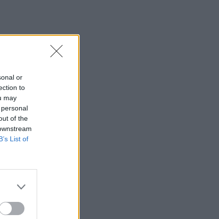
sonal or
ection to
ou may
 personal
out of the
 downstream
B’s List of
πλέον
νου
ν
k
ιας 8