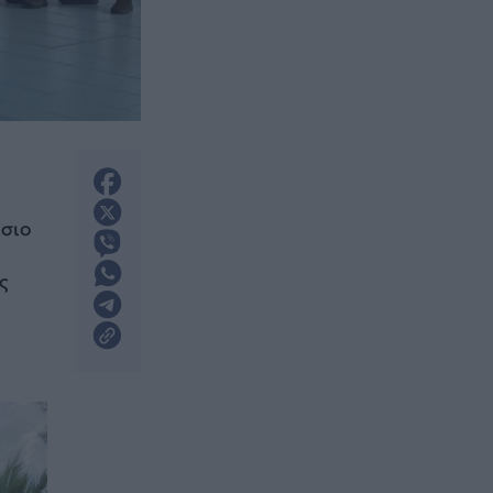
ίσιο
ς