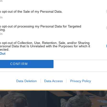
In
ν πληρέστερη προετοιμασία τους.
o opt-out of the Sale of my Personal Data.
In
to opt-out of processing my Personal Data for Targeted
ing.
In
o opt-out of Collection, Use, Retention, Sale, and/or Sharing
ersonal Data that Is Unrelated with the Purposes for which it
lected.
Out
CONFIRM
Data Deletion
Data Access
Privacy Policy