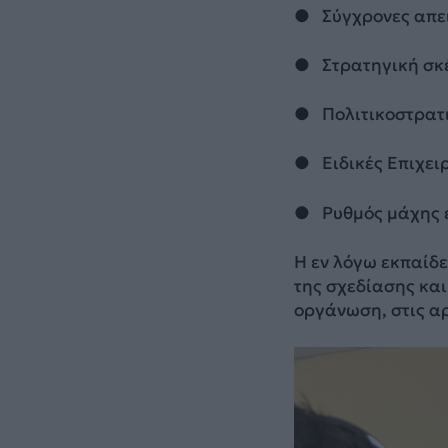
● Σύγχρονες απειλ
● Στρατηγική σκέ
● Πολιτικοστρατι
● Ειδικές Επιχειρ
● Ρυθμός μάχης ε
Η εν λόγω εκπαίδ
της σχεδίασης και
οργάνωση, στις αρ