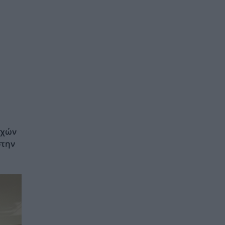
ρχών
στην