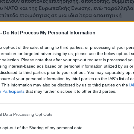
εκτελούν αποστολές επιτήρησης, αποτροπής, συμμετέ
του ΝΑΤΟ και της Ευρωπαϊκής Ένωσης, ενώ παράλληλα
πίπεδο ετοιμότητας σε μια ιδιαίτερα απαιτητική
υρία.
 -
Do Not Process My Personal Information
 όμως,
τα στελέχη διαμαρτύρονταν ότι το σύστημα
ν ανταποκρινόταν στις πραγματικές συνθήκες
to opt-out of the sale, sharing to third parties, or processing of your per
μοιβές συνδέονταν σχεδόν αποκλειστικά με συγκεκριμέ
formation for targeted advertising by us, please use the below opt-out s
, αφήνοντας μεγάλα χρονικά διαστήματα χωρίς καμ
r selection. Please note that after your opt-out request is processed y
ική ενίσχυση, παρά το γεγονός ότι τα πληρώματα
eing interest-based ads based on personal information utilized by us or
εχή επιχειρησιακή ετοιμότητα.
Η εφαρμογή του νέου
disclosed to third parties prior to your opt-out. You may separately opt-
losure of your personal information by third parties on the IAB’s list of
ώσεων από την 1η Ιουνίου 2024
φαίνεται ότι ήδη έχε
. This information may also be disclosed by us to third parties on the
IA
ην εικόνα.
Participants
that may further disclose it to other third parties.
l Data Processing Opt Outs
o opt-out of the Sharing of my personal data.