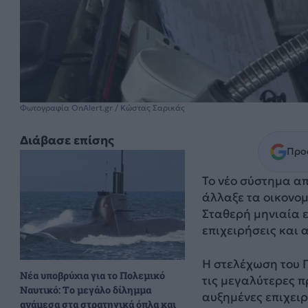
Φωτογραφία OnAlert.gr / Κώστας Σαρικάς
Διάβασε επίσης
Προσ
Το νέο σύστημα απ
άλλαξε τα οικονο
Σταθερή μηνιαία ε
επιχειρήσεις και
Η στελέχωση του Π
Νέα υποβρύχια για το Πολεμικό
τις μεγαλύτερες π
Ναυτικό: Το μεγάλο δίλημμα
αυξημένες επιχειρ
ανάμεσα στα στρατηγικά όπλα και