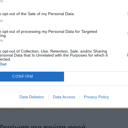
In
o opt-out of the Sale of my Personal Data.
In
to opt-out of processing my Personal Data for Targeted
ing.
In
o opt-out of Collection, Use, Retention, Sale, and/or Sharing
ersonal Data that Is Unrelated with the Purposes for which it
lected.
Out
CONFIRM
Data Deletion
Data Access
Privacy Policy
Κώστας Σαρικάς
ζημίωση για πρώτη φορά