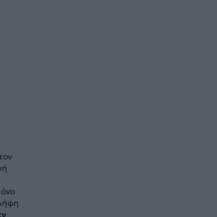
τον
νή
μόνο
 λήψη
εν