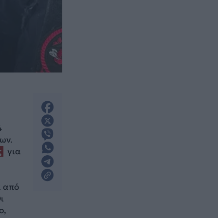
4
ων.
ς
για
α από
ι
ο,