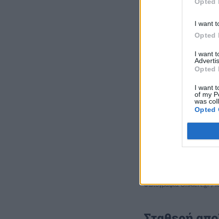
Opted 
I want t
Opted 
I want 
Advertis
Opted 
I want t
of my P
was col
Opted 
Φωτογραφία OnAlert.gr / 
Σταθερή απο