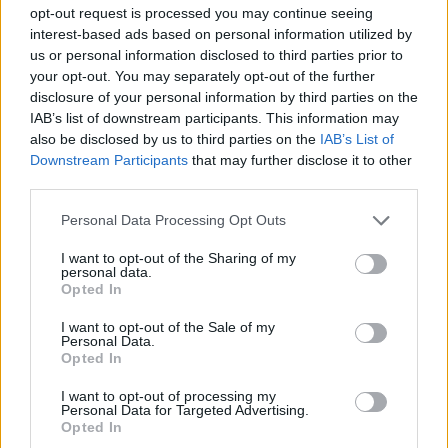
opt-out request is processed you may continue seeing
interest-based ads based on personal information utilized by
us or personal information disclosed to third parties prior to
your opt-out. You may separately opt-out of the further
disclosure of your personal information by third parties on the
IAB’s list of downstream participants. This information may
also be disclosed by us to third parties on the
IAB’s List of
Downstream Participants
that may further disclose it to other
ΕΝΟΠΛΕΣ ΔΥΝΑΜΕΙΣ
third parties.
Η επιστροφή της «ΣΑΛΑΜΙΣ»: Οι
φρεγάτες ΜΕΚΟ ξαναμπαίνουν στην
Personal Data Processing Opt Outs
πρώτη γραμμή πριν από τον μεγάλο
I want to opt-out of the Sharing of my
εκσυγχρονισμό
personal data.
Opted In
Η φρεγάτα παρέμεινε εκτός ενεργού δράσης επί
σχεδόν δύο χρόνια, για να πραγματοποιηθεί ένα
I want to opt-out of the Sale of my
ιδιαίτερα απαιτητικό πρόγραμμα βαριάς
Personal Data.
συντήρησης
Opted In
31 ΙΟΥΛ. 2026, 05:04
I want to opt-out of processing my
Personal Data for Targeted Advertising.
Opted In