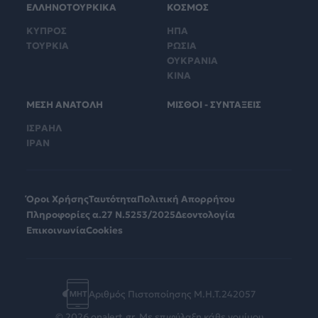
ΕΛΛΗΝΟΤΟΥΡΚΙΚΑ
ΚΟΣΜΟΣ
ΚΥΠΡΟΣ
ΗΠΑ
ΤΟΥΡΚΙΑ
ΡΩΣΙΑ
ΟΥΚΡΑΝΙΑ
ΚΙΝΑ
ΜΕΣΗ ΑΝΑΤΟΛΗ
ΜΙΣΘΟΙ - ΣΥΝΤΑΞΕΙΣ
ΙΣΡΑΗΛ
ΙΡΑΝ
Όροι Χρήσης
Ταυτότητα
Πολιτική Απορρήτου
Πληροφορίες α.27 Ν.5253/2025
Δεοντολογία
Επικοινωνία
Cookies
Αριθμός Πιστοποίησης Μ.Η.Τ.242057
© 2026 onalert.gr. Με επιφύλαξη κάθε νομίμου