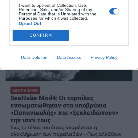
I want to opt-out of Collection, Use,
Retention, Sale, and/or Sharing of my
Personal Data that Is Unrelated with the
Purposes for which it was collected.
Opted Out
CONFIRM
Data Deletion
Data Access
Privacy Policy
ΕΞΟΠΛΙΣΜΟΙ
SeaHake Mod4: Οι τορπίλες
ενσωματώθηκαν στα υποβρύχια
«Παπανικολής» και «ξεκλειδώνουν»
την ισχύ τους
Έως το τέλος του έτους αναμένεται η
ολοκλήρωση των παραλαβών – Πώς αλλάζουν