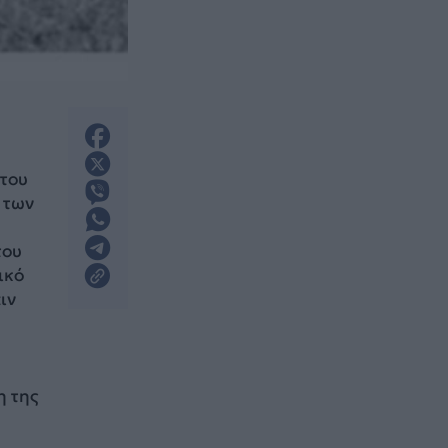
του
 των
του
ικό
ιν
η της