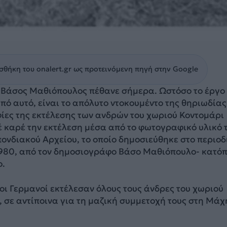
θήκη του onalert.gr ως προτεινόμενη πηγή στην Google
Βάσος Μαθιόπουλος πέθανε σήμερα. Ωστόσο το έργο 
από αυτό, είναι το απόλυτο ντοκουμέντο της θηριωδίας
ίες της εκτέλεσης των ανδρών του χωριού Κοντομάρι
 καρέ την εκτέλεση μέσα από το φωτογραφικό υλικό 
ονδιακού Αρχείου, το οποίο δημοσιεύθηκε στο περιοδ
1980, από τον δημοσιογράφο Βάσο Μαθιόπουλο- κατόπ
ο.
1 οι Γερμανοί εκτέλεσαν όλους τους άνδρες του χωριού
 σε αντίποινα για τη μαζική συμμετοχή τους στη Μάχ