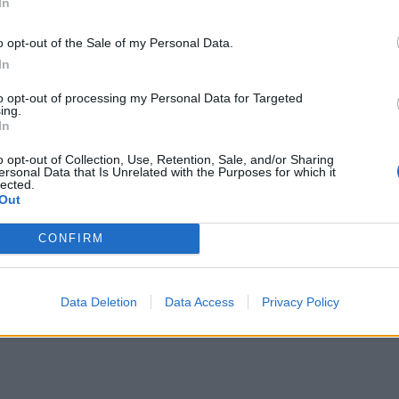
In
o opt-out of the Sale of my Personal Data.
In
ιστικές φωτογραφίες-ντοκουμέντο:
to opt-out of processing my Personal Data for Targeted
ounis.gr/arthra/2011/08-02/kontomari.html
ing.
In
o opt-out of Collection, Use, Retention, Sale, and/or Sharing
ΔΙΑΦΗΜΙΣΗ
ersonal Data that Is Unrelated with the Purposes for which it
lected.
Out
CONFIRM
Data Deletion
Data Access
Privacy Policy