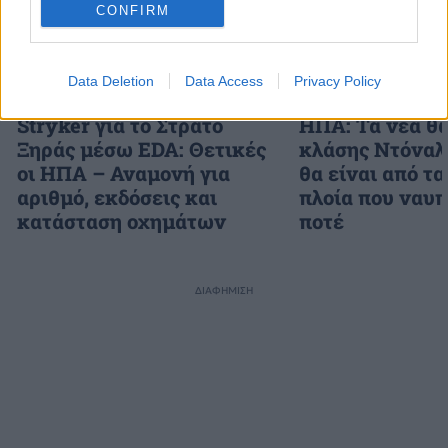
CONFIRM
Data Deletion
Data Access
Privacy Policy
Stryker για το Στρατό
ΗΠΑ: Τα νέα θ
Ξηράς μέσω EDA: Θετικές
κλάσης Ντόναλ
οι ΗΠΑ – Αναμονή για
θα είναι από τα
αριθμό, εκδόσεις και
πλοία που ναυ
κατάσταση οχημάτων
ποτέ
ΔΙΑΦΗΜΙΣΗ