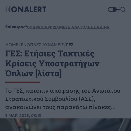
Επίκαιρα
ΟΥΚΡΑΝΙΑ
ΡΩΣΙΑ
ΜΕΣΗ ΑΝΑΤΟΛΗ
ΗΠΑ
ΚΙΝΑ
HOME
ΕΝΟΠΛΕΣ ΔΥΝΑΜΕΙΣ
ΓΕΣ
ΓΕΣ: Ετήσιες Τακτικές
Κρίσεις Υποστρατήγων
Όπλων [λίστα]
Το ΓΕΣ, κατόπιν απόφασης του Ανωτάτου
Στρατιωτικού Συμβουλίου (ΑΣΣ),
ανακοινώνει τους παρακάτω πίνακες
τακτικών κρίσεων Υποστρατήγων Όπλων
3 ΜΑΡ. 2023, 05:13
έτους 2023: