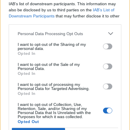
IAB’s list of downstream participants. This information may
also be disclosed by us to third parties on the
IAB’s List of
Downstream Participants
that may further disclose it to other
third parties.
ΑΣΣ
ΓΕΣΣ
ΚΡΙΣΕΙΣ
ΚΡΙΣΕΙΣ 2023
Personal Data Processing Opt Outs
ΥΠΟΣΤΡΑΤΗΓΟΙ ΟΠΛΩΝ
I want to opt-out of the Sharing of my
personal data.
Opted In
Ακολουθήστε το onalert.gr στο
Google
I want to opt-out of the Sale of my
News
και μάθετε πρώτοι όλες τις ειδήσεις
Personal Data.
Opted In
για την άμυνα.
I want to opt-out of processing my
Personal Data for Targeted Advertising.
Opted In
I want to opt-out of Collection, Use,
Διάβασε επίσης
Retention, Sale, and/or Sharing of my
Personal Data that Is Unrelated with the
Purposes for which it was collected.
Opted Out