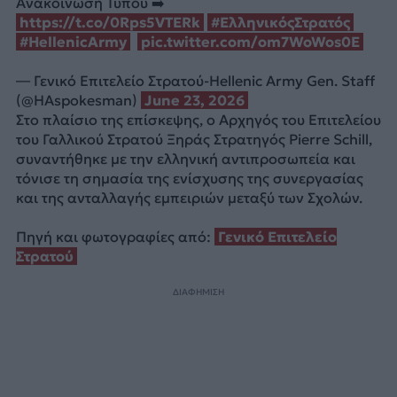
Aνακοίνωση Τύπου ➡️
https://t.co/0Rps5VTERk
#ΕλληνικόςΣτρατός
#HellenicArmy
pic.twitter.com/om7WoWos0E
— Γενικό Επιτελείο Στρατού-Hellenic Army Gen. Staff
(@HAspokesman)
June 23, 2026
Στο πλαίσιο της επίσκεψης, ο Αρχηγός του Επιτελείου
του Γαλλικού Στρατού Ξηράς Στρατηγός Pierre Schill,
συναντήθηκε με την ελληνική αντιπροσωπεία και
τόνισε τη σημασία της ενίσχυσης της συνεργασίας
και της ανταλλαγής εμπειριών μεταξύ των Σχολών.
Πηγή και φωτογραφίες από:
Γενικό Επιτελείο
Στρατού
ΔΙΑΦΗΜΙΣΗ