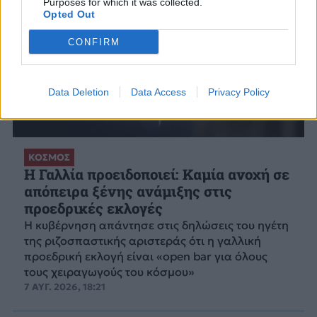
Purposes for which it was collected.
Opted Out
CONFIRM
Data Deletion
Data Access
Privacy Policy
ΚΟΣΜΟΣ
Η Γαλλία προειδοποιεί: Καμία ανοχή σε
απόπειρα ξένης ανάμιξης στις
προεδρικές εκλογές
Η κυβέρνηση απάντησε στις δηλώσεις του ηγέτη
της ριζοσπαστικής αριστεράς ότι η γαλλική
προεδρική εκλογή είναι «open bar για όλους
τους χειραγωγούς του κόσμου»
7 ΑΥΓ. 2026, 18:21