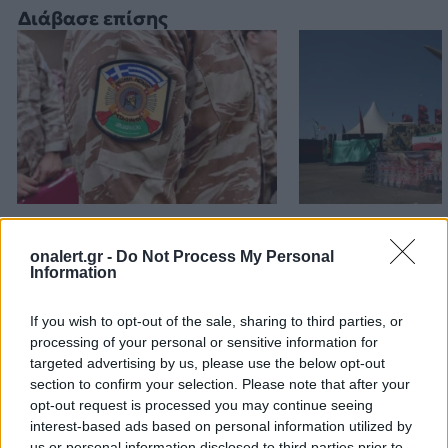
Διάβασε επίσης
Patriot στη Σαουδική
Ιράν: Οι πέντε
Αραβία: Η στρατηγική της
όροι που θέτει
onalert.gr -
Do Not Process My Personal
Αθήνας απέναντι στον
για να ανοίξει 
Information
«επιτήδειο ουδέτερο» –
του Ορμούζ
Συμμαχίες με Ισραήλ,
If you wish to opt-out of the sale, sharing to third parties, or
processing of your personal or sensitive information for
Ινδία και Εμιράτα
targeted advertising by us, please use the below opt-out
section to confirm your selection. Please note that after your
opt-out request is processed you may continue seeing
ΔΙΑΦΗΜΙΣΗ
interest-based ads based on personal information utilized by
us or personal information disclosed to third parties prior to