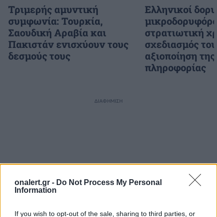
Τριμερής αμυντική
Ελληνικοί δορυ
συμφωνία: Τουρκία,
μικροδορυφόρο
Σαουδική Αραβία και
στρατιωτική χρ
Πακιστάν ενισχύουν τους
σχεδιασμός το
δεσμούς τους
αξιοποίηση της
πληροφορίας
ΔΙΑΦΗΜΙΣΗ
onalert.gr -
Do Not Process My Personal
Information
If you wish to opt-out of the sale, sharing to third parties, or