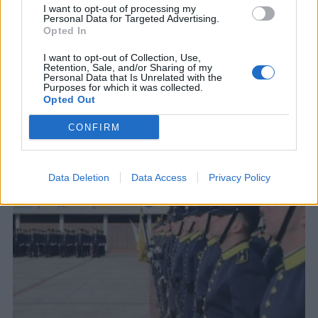
I want to opt-out of processing my
ΓΕΣ
Personal Data for Targeted Advertising.
ΓΕΣ: Κατάταξη επιτυχόντων στη Σχολή
Opted In
Μονίμων Υπαξιωματικών (ΣΜΥ)
I want to opt-out of Collection, Use,
Ημερομηνία κατάταξης είναι η 8η Σεπτεμβρίου
Retention, Sale, and/or Sharing of my
2026
Personal Data that Is Unrelated with the
Purposes for which it was collected.
6 ΑΥΓ. 2026, 11:27
Opted Out
CONFIRM
Data Deletion
Data Access
Privacy Policy