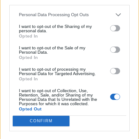
third parties.
Personal Data Processing Opt Outs
I want to opt-out of the Sharing of my
personal data.
Opted In
I want to opt-out of the Sale of my
Personal Data.
Opted In
I want to opt-out of processing my
Personal Data for Targeted Advertising.
ΚΟΜΜΑ ΑΠΟΣΤΡΑΤΩΝ
ΣΥΝΔΕΣΜΟΣ ΕΘΝΙΚΗΣ ΕΝΟΤΗΤΑΣ
Opted In
I want to opt-out of Collection, Use,
Retention, Sale, and/or Sharing of my
Ακολουθήστε το onalert.gr στο
Google
Personal Data that Is Unrelated with the
News
και μάθετε πρώτοι όλες τις ειδήσεις
Purposes for which it was collected.
Opted Out
για την άμυνα.
CONFIRM