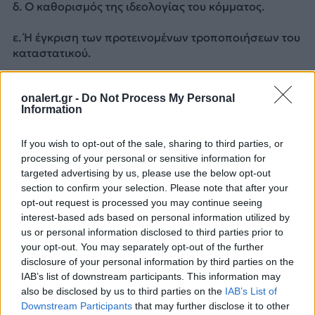
δ. Ο καθορισμός της ιδεολογίας του κόμματος.
ε. Ή έγκριση των προτεινομένων τροποποιήσεων του
καταστατικού.
Με συνέπεια στο λόγο μας, όραμα και πίστη στην
onalert.gr -
Do Not Process My Personal
Πατρίδα, το Σύνταγμα και τις επιδιώξεις του
Information
κόμματος, σας περιμένουμε με δυναμισμό και ελπίδα
για να διαμορφώσουμε το μέλλον της χώρας μας.
If you wish to opt-out of the sale, sharing to third parties, or
processing of your personal or sensitive information for
Αναλυτικά τα θέματα - υποψηφιότητες -το
targeted advertising by us, please use the below opt-out
πρόγραμμα του Συνεδρίου από
εδώ
section to confirm your selection. Please note that after your
opt-out request is processed you may continue seeing
Δείτε τις προγραμματικές Θέσεις του Συνδέσμου από
interest-based ads based on personal information utilized by
ΕΔΩ
us or personal information disclosed to third parties prior to
your opt-out. You may separately opt-out of the further
ΔΙΑΦΗΜΙΣΗ
disclosure of your personal information by third parties on the
IAB’s list of downstream participants. This information may
also be disclosed by us to third parties on the
IAB’s List of
Downstream Participants
that may further disclose it to other