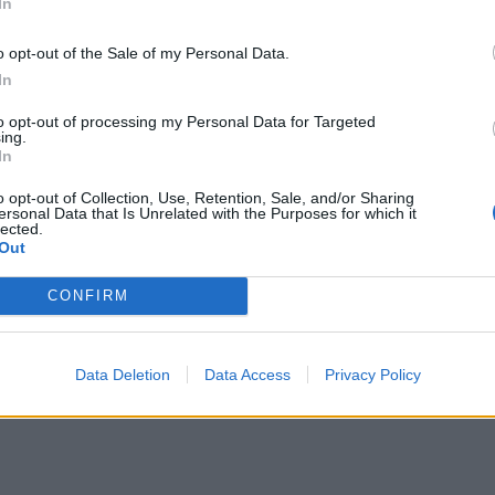
ους όρους σχεδίασης και εκτέλεσης των μεταθέσεων
In
́. Πόσο δύσκολο άραγε είναι να έχει σχεδιαστεί η
ωπικού όταν γνωρίζουμε επακριβώς τα προσόντα πο
o opt-out of the Sale of my Personal Data.
λες τις θέσεις σε όλες τις Μονάδες μας; Η αμοιβαία α
In
οσωπικό ίδιων ικανοτήτων (βαθμός, εμπειρία κλπ) γι
to opt-out of processing my Personal Data for Targeted
ποιηθεί παρά μόνο με «σπρώξιμο»;
ing.
In
ΔΙΑΦΗΜΙΣΗ
o opt-out of Collection, Use, Retention, Sale, and/or Sharing
ersonal Data that Is Unrelated with the Purposes for which it
lected.
Out
CONFIRM
Data Deletion
Data Access
Privacy Policy