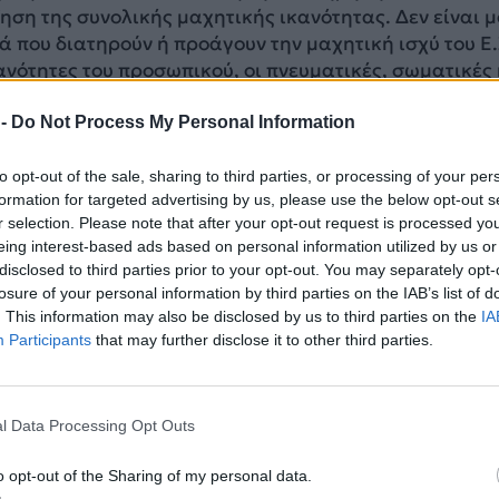
ηση της συνολικής μαχητικής ικανότητας. Δεν είναι μ
ά που διατηρούν ή προάγουν την μαχητική ισχύ του Ε
κανότητες του προσωπικού, οι πνευματικές, σωματικές
 που το ωθούν να επιτελεί σωστά ένα δύσκολο έργο. Ο
 λοιπόν είναι, με οδηγό την πολυετή εμπειρία του και
 -
Do Not Process My Personal Information
 ενεργειών να προσπαθεί να σπάσει εμπόδια, να δώσ
σει τις υπάρχουσες συνθήκες λειτουργίας και να χαρά
to opt-out of the sale, sharing to third parties, or processing of your per
formation for targeted advertising by us, please use the below opt-out s
 προσωπικό ώστε να λάβει το μέγιστο δυνατό της μαχη
r selection. Please note that after your opt-out request is processed y
στυχώς όμως αντί για έναν αρχηγό με όραμα, είχαμε
eing interest-based ads based on personal information utilized by us or
ουσών υποθέσεων και άνθρωπο που ενώ γνώριζε το
disclosed to third parties prior to your opt-out. You may separately opt-
ε στο λάθος. Τι δεν έκανε λοιπόν ο πρώην Αρχηγός:
losure of your personal information by third parties on the IAB’s list of
. This information may also be disclosed by us to third parties on the
IA
αι δεν προσπάθησε να μειώσει την «υπηρεσιακή»
Participants
that may further disclose it to other third parties.
ραίωσης αιτημάτων που αφορούσαν όχι το έφεδρο
αι το μόνιμο, κατάσταση που αποτελεί καρκίνωμα κα
ος προβλημάτων και συνεχών αντεγκλήσεων στο προσω
l Data Processing Opt Outs
́σω του δικού του επιτελικού γραφείου.
o opt-out of the Sharing of my personal data.