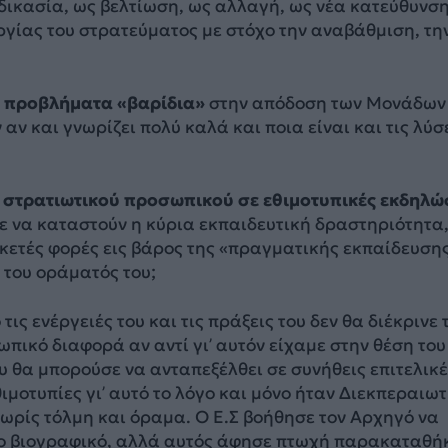
ικασία, ως βελτίωση, ως αλλαγή, ως νέα κατεύθυνσ
ργίας του στρατεύματος με στόχο την αναβάθμιση, τη
σε προβλήματα «βαρίδια»
στην απόδοση των Μονάδων
αν και γνωρίζει πολύ καλά και ποια είναι και τις λύσ
 στρατιωτικού προσωπικού σε εθιμοτυπικές εκδηλώ
ε να καταστούν η κύρια εκπαιδευτική δραστηριότητα
ετές φορές εις βάρος της «πραγματικής εκπαίδευση
 του οράματός του;
 τις ενέργειές του και τις πράξεις του δεν θα διέκρινε 
ικό διαφορά αν αντί γι’ αυτόν είχαμε στην θέση του
υ θα μπορούσε να ανταπεξέλθει σε συνήθεις επιτελικε
ιμοτυπίες γι’ αυτό το λόγο και μόνο ήταν Διεκπεραιωτ
χωρίς τόλμη και όραμα. Ο Ε.Σ βοήθησε τον Αρχηγό να
ο βιογραφικό, αλλά αυτός άφησε πτωχή παρακαταθή