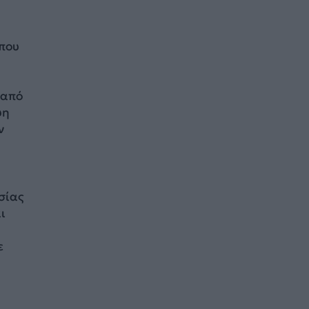
 που
από
ψη
ν
σίας
ι
ε