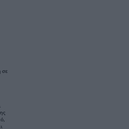
́ σε
ι
σης
ό,
αι