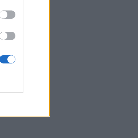
του
υ
λλαγή
ατί