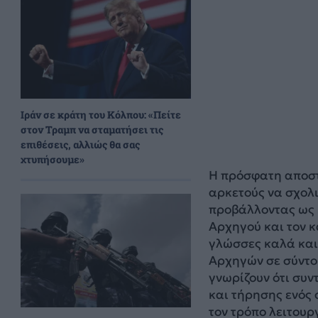
Ιράν σε κράτη του Κόλπου: «Πείτε
στον Τραμπ να σταματήσει τις
επιθέσεις, αλλιώς θα σας
χτυπήσουμε»
Η πρόσφατη αποστ
αρκετούς να σχολι
προβάλλοντας ως β
Αρχηγού και τον κ
γλώσσες καλά και
Αρχηγών σε σύντομ
γνωρίζουν ότι συ
και τήρησης ενός
τον τρόπο λειτουργ