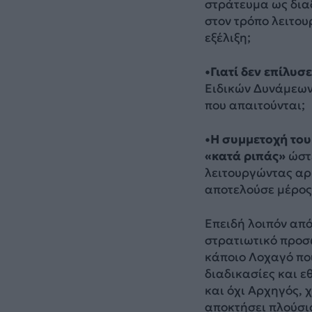
στράτευμα ως διαδ
στον τρόπο λειτου
εξέλιξη;
•Γιατί δεν επίλυ
Ειδικών Δυνάμεων 
που απαιτούνται;
•Η συμμετοχή του
«κατά ριπάς»
ώστ
λειτουργώντας αρκ
αποτελούσε μέρος
Επειδή λοιπόν από
στρατιωτικό προσωπ
κάποιο Λοχαγό πο
διαδικασίες και εθ
και όχι Αρχηγός, 
αποκτήσει πλούσι