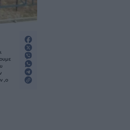
ι
χουμε
υ
ν
ν ,ο