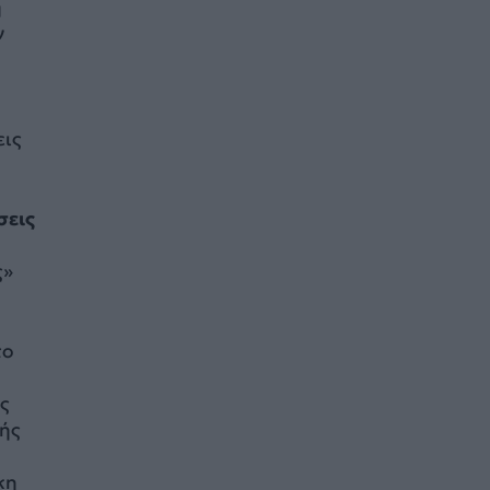
η
ν
εις
σεις
,
ς»
το
́ς
ής
κη