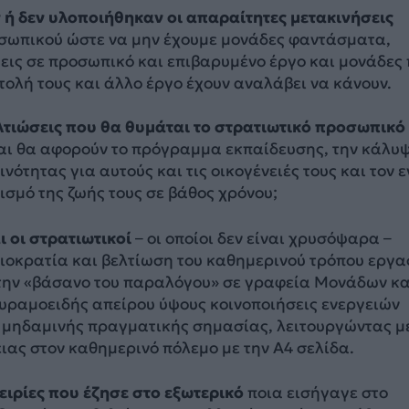
 ή δεν υλοποιήθηκαν οι απαραίτητες μετακινήσεις
σωπικού ώστε να μην έχουμε μονάδες φαντάσματα,
ψεις σε προσωπικό και επιβαρυμένο έργο και μονάδες
τολή τους και άλλο έργο έχουν αναλάβει να κάνουν.
ελτιώσεις που θα θυμάται το στρατιωτικό προσωπικό
αι θα αφορούν το πρόγραμμα εκπαίδευσης, την κάλυ
ότητας για αυτούς και τις οικογένειές τους και τον ε
σμό της ζωής τους σε βάθος χρόνου;
 οι στρατιωτικοί
– οι οποίοι δεν είναι χρυσόψαρα –
οκρατία και βελτίωση του καθημερινού τρόπου εργα
 την «βάσανο του παραλόγου» σε γραφεία Μονάδων κα
ραμοειδής απείρου ύψους κοινοποιήσεις ενεργειών
 μηδαμινής πραγματικής σημασίας, λειτουργώντας μ
ιας στον καθημερινό πόλεμο με την Α4 σελίδα.
πειρίες που έζησε στο εξωτερικό
ποια εισήγαγε στο