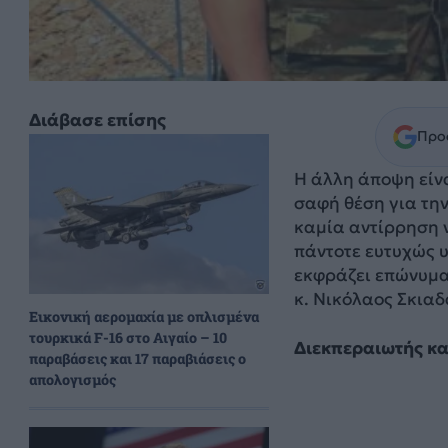
Διάβασε επίσης
Προσ
Η άλλη άποψη είνα
σαφή θέση για τη
καμία αντίρρηση 
πάντοτε ευτυχώς 
εκφράζει επώνυμα
κ. Νικόλαος Σκιαδ
Εικονική αερομαχία με οπλισμένα
τουρκικά F-16 στο Αιγαίο – 10
Διεκπεραιωτής και
παραβάσεις και 17 παραβιάσεις ο
απολογισμός