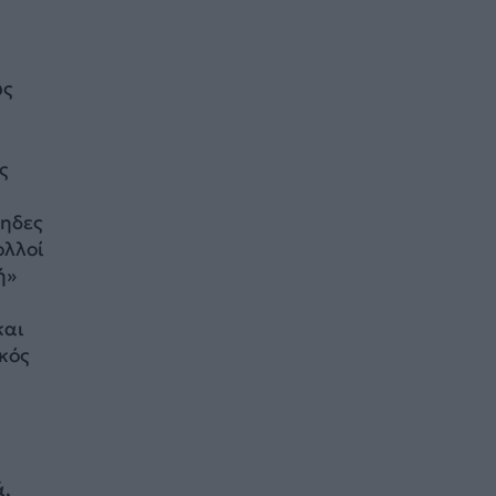
υς
ς
ληδες
ολλοί
ή»
και
ικός
ά,