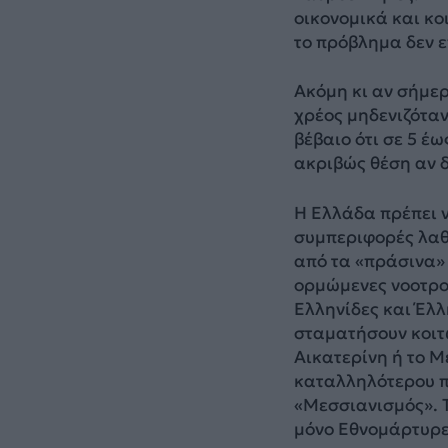
οικονομικά και κο
το πρόβλημα δεν ε
Ακόμη κι αν σήμερ
χρέος μηδενιζόταν
βέβαιο ότι σε 5 έω
ακριβώς θέση αν δ
Η Ελλάδα πρέπει 
συμπεριφορές λαθ
από τα «πράσινα» 
ορμώμενες νοοτρο
Ελληνίδες και Έλλ
σταματήσουν κοιτ
Αικατερίνη ή το 
καταλληλότερου πρ
«Μεσσιανισμός». Τ
μόνο Εθνομάρτυρες