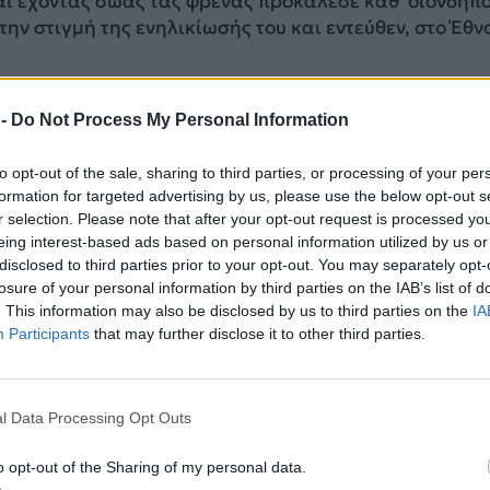
αι έχοντας σώας τας φρένας προκάλεσε καθ΄ οιονδήπ
την στιγμή της ενηλικίωσής του και εντεύθεν, στο Έθν
όμως λαθρομετανάστες προϋπήρξαν οι λαθροέλληνες.
 -
Do Not Process My Personal Information
ΔΙΑΦΗΜΙΣΗ
to opt-out of the sale, sharing to third parties, or processing of your per
formation for targeted advertising by us, please use the below opt-out s
r selection. Please note that after your opt-out request is processed y
eing interest-based ads based on personal information utilized by us or
disclosed to third parties prior to your opt-out. You may separately opt-
losure of your personal information by third parties on the IAB’s list of
. This information may also be disclosed by us to third parties on the
IA
Participants
that may further disclose it to other third parties.
l Data Processing Opt Outs
o opt-out of the Sharing of my personal data.
λοιπόν αφού κατέλαβαν κυβερνητικές θέσεις