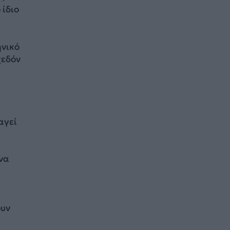
 ίδιο
ηνικό
χεδόν
αγεί
 να
ουν