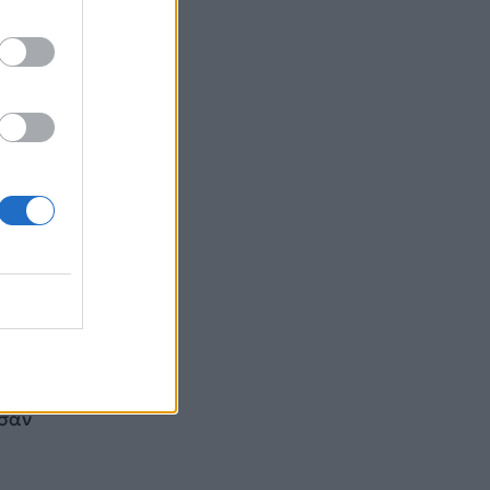
υς
ι
με
και
ου
στημα
άλλοι
υσαν