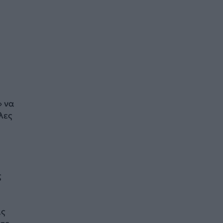
» να
λες
ς
ας