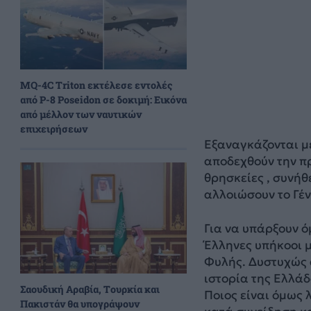
MQ-4C Triton εκτέλεσε εντολές
από P-8 Poseidon σε δοκιμή: Εικόνα
από μέλλον των ναυτικών
επιχειρήσεων
Εξαναγκάζονται με
αποδεχθούν την π
θρησκείες , συνήθ
αλλοιώσουν το Γέν
Για να υπάρξουν 
Έλληνες υπήκοοι μ
Φυλής. Δυστυχώς 
ιστορία της Ελλάδ
Σαουδική Αραβία, Τουρκία και
Ποιος είναι όμως
Πακιστάν θα υπογράψουν