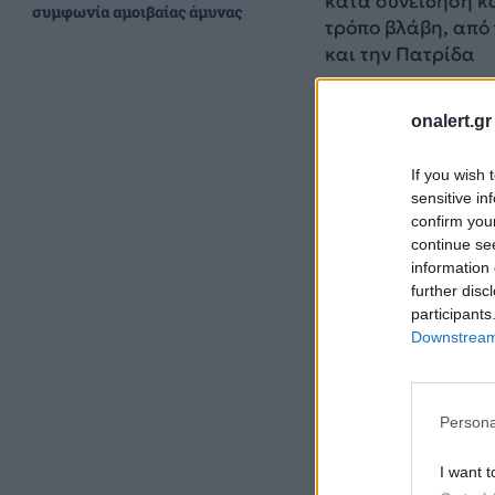
κατά συνείδηση κ
συμφωνία αμοιβαίας άμυνας
τρόπο βλάβη, από 
και την Πατρίδα
Για να υπάρξουν 
onalert.gr
If you wish 
sensitive in
confirm you
continue se
information 
further disc
participants
Downstream 
Persona
I want t
Οι λαθροέλληνες 