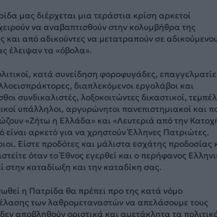
ίδα μας διέρχεται μια τεράστια κρίση αρκετοί
χειρούν να αναβαπτισθούν στην κολυμβήθρα της
ς και από αδικούντες να μετατραπούν σε αδικούμενο
ας έλειψαν τα «όβολα».
ολιτικοί, κατά συνείδηση φοροφυγάδες, επαγγελματίε
λλοεισπράκτορες, διαπλεκόμενοι εργολάβοι και
θοι συνδικαλιστές, λοξοκοιτώντες δικαστικοί, τεμπέ
τικοί υπάλληλοι, αργυρώνητοι πανεπιστημιακοί και π
ρώζουν «Ζήτω η Ελλάδα» και «Λευτεριά από την Κατοχ
τό είναι αρκετό για να χρηστούν Έλληνες Πατριώτες.
ριοι. Είστε προδότες και μάλιστα εσχάτης προδοσίας 
ιστείτε όταν το Έθνος εγερθεί και ο περήφανος Ελλην
 στην καταδίωξη και την καταδίκη σας.
ωθεί η Πατρίδα θα πρέπει προ της κατά νόμο
έλασης των λαθρομεταναστών να απελάσουμε τους
δεν αποβληθούν οριστικά και αμετάκλητα τα πολιτικ