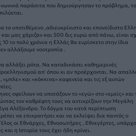
ινωνικά παράσιτα που δημιούργησαν το πρόβλημα, το
πιλύεται.
α το υποτιθέμενο ,αδιευκρίνιστο και επονείδιστο Ελλ
 και μας χάριζαν και 500 δις ευρώ από πάνω, είναι σ
ς 10 το πολύ χρόνια η Ελλάς θα ευρίσκετο στην ίδια
εν αλλάξουμε νοοτροπία .
να αλλάξει ρότα. Να καταδικάσει καθημερινές
ροελληνισμού απ’ όπου κι αν προέρχονται. Να απαλλ
, «μπλε» και «κόκκινα» καφενεία και τις εξ αυτών
πίες.
ηνες οφείλουν να υποτάξουν το «εγώ» στο «εμείς» και
ώντας τον καθρέφτη τους να αντικρίζουν την Μεγάλη
Μέγα Αλέξανδρο. Το δόγμα του κατά περίπτωση
έπει να επικρατήσει και να εκλείψει δια παντός ο
έλος οι Εθνάρχες, Εθνοσωτήρες , Εθνεγέρτες, υπάρχ
 και η Ιστορία τους έχει ήδη κρίνει.