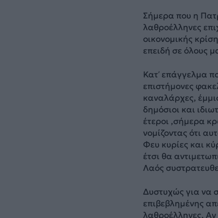
Σήμερα που η Πατρ
λαθροέλληνες επι
οικονομικής κρίση
επειδή σε όλους μ
Κατ’ επάγγελμα π
επιστήμονες φακε
καναλάρχες, έμμισ
δημόσιοι και ιδιω
έτεροι ,σήμερα κ
νομίζοντας ότι αυ
Φευ κυρίες και κύ
έτσι θα αντιμετωπ
Λαός συστρατευθεί
Δυστυχώς για να σ
επιβεβλημένης απ
λαθροέλληνες. Αν 