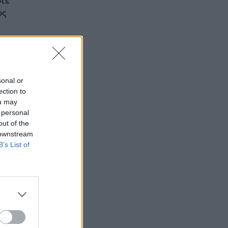
οτε
ος
sonal or
ection to
ou may
 personal
out of the
 downstream
B’s List of