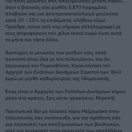
Για ποιες μειώσεις στις αποζημιώσεις μιλάτε κύριοι,
όταν ο βασικός σας μισθός 5.870 παραμένει
αλόβητος και για αποπροσανατολισμό μειώνεται
κατά 20 – 25% τα επιδόματα, αλήθεια κύριε
Πρόεδρε, ποιος από σας σήμερα αλληλογραφεί με
τους ψηφοφόρους του, χίλια εκατό ευρώ είναι αυτά
το μήνα και τόσα άλλα.
Δυστυχώς οι μειώσεις των μισθών σας, κατά
ποσοστό είναι ίδια με του πολισμάνου, του Αν.
Ισμηναγού του Πυροσβέστη. Καταντήσατε τον
Αρχηγό των Ενόπλων Δυνάμεων Στρατού των 1840
ευρώ με μισθό καθαρίστριας της Ολυμπιακής.
Ένας είναι ο Αρχηγός των Ενόπλων Δυνάμεων κύριοι
μέσα στο κράτος. Σεις είστε τριακόσιοι. Ντροπή!
Προσωπικά δεν με πείσατε κύριε Μεϊμαράκη στην
τηλεοπτικής σας συνέντευξη, για την πρόθεσή σας
για περικοπές των αποζημιώσεων των βουλευτών,
ούτε για περικοπές στην συντεχνία των υπαλλήλων