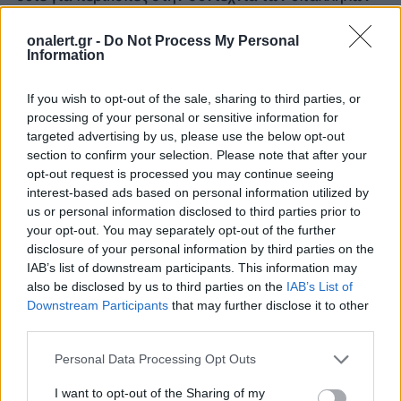
της Βουλής.
onalert.gr -
Do Not Process My Personal
Μόνο από το φτωχό λαό ζητάτε θυσίες και των
Information
πετσοκόβετε από το 1ευρώ, μέχρι το σύνολο των
ακαθαρίστων αποδοχών, ενώ το δίκαιο θα ήταν
If you wish to opt-out of the sale, sharing to third parties, or
περικοπές επί των καθαρών εσόδων.
processing of your personal or sensitive information for
targeted advertising by us, please use the below opt-out
Ζητάτε από το φτωχό λαό συλλογή αποδείξεων, με τι
section to confirm your selection. Please note that after your
λεφτά κύριε Πρόεδρε θα ψωνίσουν, γιατί να έχουν
opt-out request is processed you may continue seeing
αποδείξεις, όταν τους κόψατε τους μισθούς και τις
interest-based ads based on personal information utilized by
us or personal information disclosed to third parties prior to
συντάξεις, τους διαλύσατε με τα φορολογικά σας
your opt-out. You may separately opt-out of the further
μέτρα και τα χαράτσια.
disclosure of your personal information by third parties on the
IAB’s list of downstream participants. This information may
Λίγη ντροπή χρειάζεται.
also be disclosed by us to third parties on the
IAB’s List of
Downstream Participants
that may further disclose it to other
Αλήθεια κύριοι του πολιτικού συστήματος, έχετε δει
third parties.
σε κάθε γωνία και ενεχυροδανειστήριο, εκεί μας
φτάσατε να ξεπουλάμε τα ενθύμια της οικογενείας
Personal Data Processing Opt Outs
μας. Εδώ που φτάσαμε αναρωτιόμαστε, δεν θα
πληρώσει κανείς γι’ αυτό μας το χάλι;
I want to opt-out of the Sharing of my