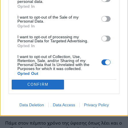
personal data.
Opted In
Ναι εξεταστικές και προανακριτικές επιτροπές και
ειδικό δικαστήριο, αλλά όχι τέτοιες επιτροπές, για
I want to opt-out of the Sale of my
Personal Data.
κάλυψη ανομημάτων.
Opted In
Ναι εξεταστική, για όσους κυβέρνησαν και έφεραν
I want to opt-out of processing my
τη χώρα μου σ’ αυτό το χάλι, είτε αυτός λέγεται
Personal Data for Targeted Advertising.
Opted In
Σημίτης, Καραμανλής, Αλογοσκούφης, Παπανδρέου,
Παπακωνσταντίνου, και σεις κύριε Ρουμελιώτη, είστε
I want to opt-out of Collection, Use,
συνυπεύθυνος γιατί ενώ ήσασταν στο ΔΝΤ δεν
Retention, Sale, and/or Sharing of my
Personal Data that Is Unrelated with the
αντιδράσατε σαν Ελληνας υπεύθυνος, αλλά, άλλα
Purposes for which it was collected.
λέγατε τότε στην διαπραγμάτευση. Δεν πρέπει να
Opted Out
περάσει απαρατήρητη η ραδιοφωνική και έντυπη
συνέντευξη του κ. Αλογοσκούφη στην δήλωσή του
CONFIRM
«ότι εισηγήθηκα το 2008 μέτρα, εν όψει της
επερχόμενης κρίσης και η απάντηση του τότε
Πρωθυπουργού ήταν, άστα για αργότερα». Τα
Data Deletion
Data Access
Privacy Policy
αργότερα νάτα ποια είναι.
Πάμε στον πέμπτο χρόνο της ύφεσης όπως λέει και ο