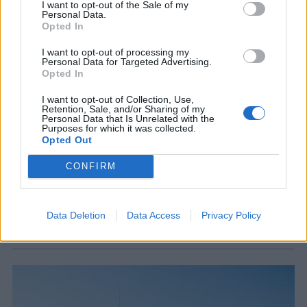
I want to opt-out of the Sale of my
Personal Data.
Opted In
I want to opt-out of processing my
Personal Data for Targeted Advertising.
Opted In
I want to opt-out of Collection, Use,
Retention, Sale, and/or Sharing of my
ΓΕΕΘΑ
Personal Data that Is Unrelated with the
Purposes for which it was collected.
ΓΕΕΘΑ: Εγκαινιάστηκαν νέοι ξενώνες
Opted Out
στη νήσο Ρω – Δωρεά της οικογένειας
Τσουβελεκάκη
CONFIRM
Από την πλευρά των δωρητών, τονίστηκε ότι η
δωρεά αποτελεί έμπρακτη στήριξη προς το
προσωπικό των Ενόπλων Δυνάμεων
Data Deletion
Data Access
Privacy Policy
8 ΑΥΓ. 2026, 21:10