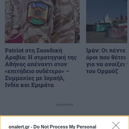
Patriot στη Σαουδική
Ιράν: Οι πέντε
Αραβία: Η στρατηγική της
όροι που θέτει
Αθήνας απέναντι στον
για να ανοίξει 
«επιτήδειο ουδέτερο» –
του Ορμούζ
Συμμαχίες με Ισραήλ,
Ινδία και Εμιράτα
ΔΙΑΦΗΜΙΣΗ
onalert.gr -
Do Not Process My Personal