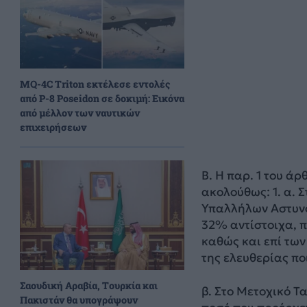
MQ-4C Triton εκτέλεσε εντολές
από P-8 Poseidon σε δοκιμή: Εικόνα
από μέλλον των ναυτικών
επιχειρήσεων
Β. Η παρ. 1 του άρ
ακολούθως: 1. α. 
Υπαλλήλων Αστυνο
32% αντίστοιχα, 
καθώς και επί τω
της ελευθερίας πο
Σαουδική Αραβία, Τουρκία και
β. Στο Μετοχικό Τ
Πακιστάν θα υπογράψουν