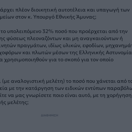
πάρχει πλέον διοικητική αυτοτέλεια και υπαγωγή των
μείων στον κ. Υπουργό Εθνικής Άμυνας;
 το υπολειπόμενο 32% ποσό που προέρχεται από την
ης φύσεως πλεοναζόντων και μη αναγκαιούντων ή
νητών πραγμάτων, ιδίως υλικών, εφοδίων, μηχανημά
οχοφόρων και πλωτών μέσων της Ελληνικής Αστυνομία
α χρησιμοποιηθούν για το σκοπό για τον οποίο
ι (με αναλογιστική μελέτη) το ποσό που χάνεται από τ
εία με την κατάργηση των ειδικών εντύπων παραβόλ
ίτε να μας γνωρίσετε ποιο είναι αυτό, με τη χορήγηση
ής μελέτης;
ΔΙΑΦΗΜΙΣΗ