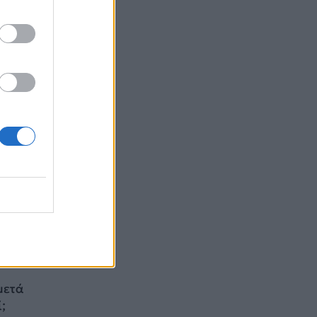
ποιων
αυτών
πως
ιβώς
ς της
;
μετά
;