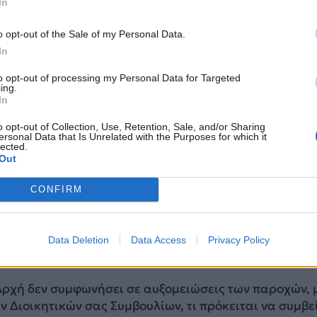
In
ι των Ταμείων τα ΔΣ των οποίων προεδρεύετε,
o opt-out of the Sale of my Personal Data.
ατανοήσουμε πώς με την κατάργηση ή μείωση των ό
In
νημονευόμενα στις ανωτέρω διατάξεις, μπορεί να
to opt-out of processing my Personal Data for Targeted
και μερική ανακούφιση, ανάπτυξη και αναζωογόνηση 
ing.
ω οικονομική αποδυνάμωση, απαξίωση και τελικά
In
έχοντες προφανώς έννομο συμφέρον, παρακαλούμε ό
o opt-out of Collection, Use, Retention, Sale, and/or Sharing
ersonal Data that Is Unrelated with the Purposes for which it
lected.
Out
αι συμφωνήσατε για την υπαγωγή των Μετοχικών μας
τα αρμοδιότητας του Υπουργείου Εργασίας;
CONFIRM
ης της εφαρμογής των ανωτέρω διατάξεων, ποιες ακρ
ιότητές σας μετά την καθιέρωση της σύμφωνης γνώμη
Data Deletion
Data Access
Privacy Policy
τικής Αρχής και πώς αυτές προβλέφθηκαν νομοθετικά
Αρχή δεν συμφωνήσει σε αυξομειώσεις των παροχών, 
 Διοικητικών σας Συμβουλίων, τι πρόκειται να συμβεί