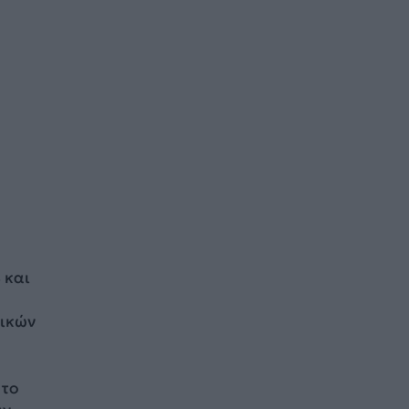
 και
τικών
 το