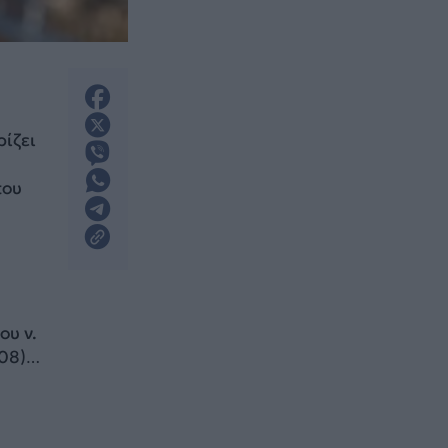
ίζει
που
ου ν.
108)…