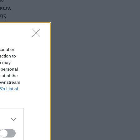
ων
κών,
της
οπό
sonal or
ection to
ou may
 personal
out of the
 downstream
B’s List of