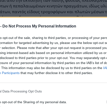
ται από την εκποίηση των πάσης φύσεως πλεοναζόντ
ντων ή πεπαλαιωμένων κινητών πραγμάτων, ιδίως υλι
άτων, παντός είδους τροχοφόρων και πλωτών μέσων 
ίας, που δεν μπορούν να χρησιμοποιηθούν για το σκ
ορίζονται…».
 -
Do Not Process My Personal Information
ει στο έγγραφό της:
to opt-out of the sale, sharing to third parties, or processing of your per
formation for targeted advertising by us, please use the below opt-out s
ΔΙΑΦΗΜΙΣΗ
r selection. Please note that after your opt-out request is processed y
eing interest-based ads based on personal information utilized by us or
disclosed to third parties prior to your opt-out. You may separately opt-
losure of your personal information by third parties on the IAB’s list of
. This information may also be disclosed by us to third parties on the
IA
Participants
that may further disclose it to other third parties.
l Data Processing Opt Outs
o opt-out of the Sharing of my personal data.