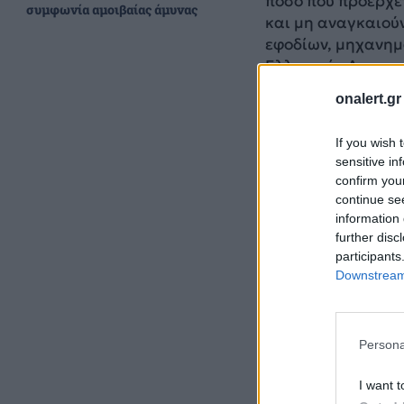
ποσό που προέρχε
συμφωνία αμοιβαίας άμυνας
και μη αναγκαιού
εφοδίων, μηχανημ
Ελληνικής Αστυνομ
για τον οποίο προ
onalert.gr
Η ΠΟΕΣ επισημαίν
If you wish 
sensitive in
confirm you
continue se
information 
further disc
participants
Downstream 
Persona
I want t