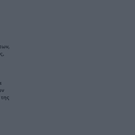
των,
ς,
α
ων
 της