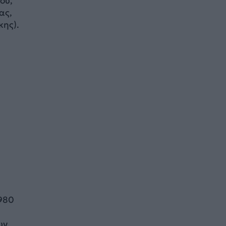
ου,
ας,
κης).
1980
υν