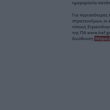
ημερομηνία κατάτ
Για περισσότερες 
στρατευσίμων, οι 
τόπους Στρατολογι
της ΠΑ www.haf.gr
διεύθυνση
https: