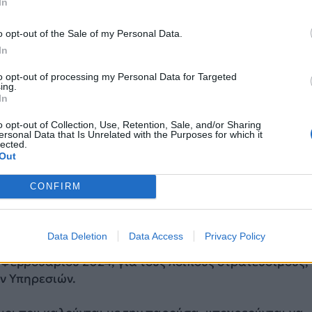
In
o opt-out of the Sale of my Personal Data.
In
to opt-out of processing my Personal Data for Targeted
ing.
In
o opt-out of Collection, Use, Retention, Sale, and/or Sharing
ersonal Data that Is Unrelated with the Purposes for which it
lected.
τάταξης των καλουμένων ορίζονται ως εξής:
Out
η Φεβρουαρίου 2024, για τους στρατεύσιμους όλων τω
CONFIRM
ηρεσιών που έτυχαν κατά το παρελθόν αναβολής για
ρίθηκαν ικανοί κατηγορίας Ι/2 έως Ι/4 με γνωμάτευση
ιτροπής Απαλλαγών των Ενόπλων Δυνάμεων.
Data Deletion
Data Access
Privacy Policy
η Φεβρουαρίου 2024, για τους λοιπούς στρατευσίμους,
ν Υπηρεσιών.