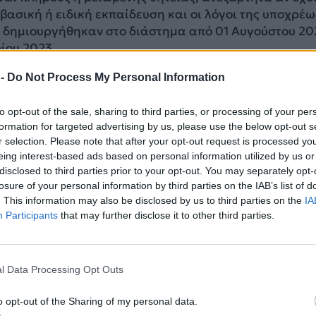
η βασική ή ειδική εκπαίδευση και οι λόγοι της υποχρέ
η δημιουργήθηκαν στο διάστημα από 01 Αυγούστου 20
ίου 2023.
 -
Do Not Process My Personal Information
ιμους των κλάσεων της παραγράφου 1α της παρούσας 
κατάταξης για λόγους υγείας, εφόσον η ημερομηνία λ
to opt-out of the sale, sharing to third parties, or processing of your per
ι στο διάστημα από 01 Νοεμβρίου 2023 έως και 31
formation for targeted advertising by us, please use the below opt-out s
r selection. Please note that after your opt-out request is processed y
eing interest-based ads based on personal information utilized by us or
ιμους και ανυπότακτους των παραπάνω κλάσεων, που
disclosed to third parties prior to your opt-out. You may separately opt-
γούμενες ΕΣΣΟ και για λόγους υγείας μετατοπίσθηκε
losure of your personal information by third parties on the IAB’s list of
αξής τους, σύμφωνα με την παράγραφο 7γ του άρθρο
. This information may also be disclosed by us to third parties on the
IA
Participants
that may further disclose it to other third parties.
ΔΙΑΦΗΜΙΣΗ
l Data Processing Opt Outs
o opt-out of the Sharing of my personal data.