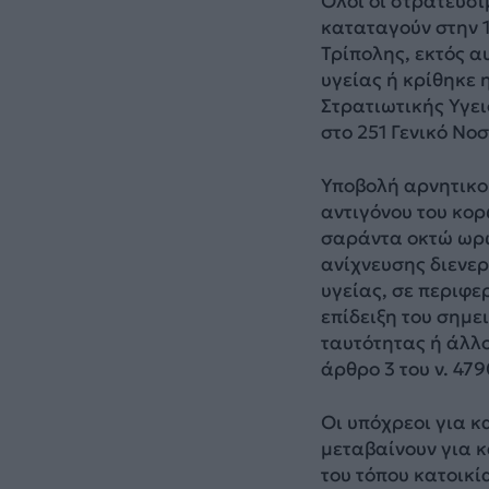
Όλοι οι στρατεύσι
καταταγούν στην 
Τρίπολης, εκτός α
υγείας ή κρίθηκε
Στρατιωτικής Υγει
στο 251 Γενικό Νο
Υποβολή αρνητικoύ
αντιγόνου του κορ
σαράντα οκτώ ωρώ
ανίχνευσης διενε
υγείας, σε περιφε
επίδειξη του σημε
ταυτότητας ή άλλο
άρθρο 3 του ν. 479
Οι υπόχρεοι για κ
μεταβαίνουν για 
του τόπου κατοικ