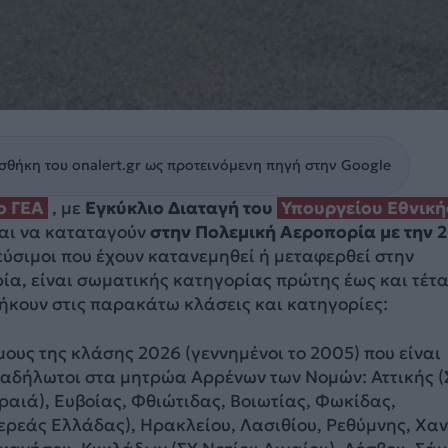
θήκη του onalert.gr ως προτεινόμενη πηγή στην Google
ο ΓΕΑ
, με
Εγκύκλιο Διαταγή του
Υπουργείου Εθνική
ται να καταταγούν
στην Πολεμική Αεροπορία με την 
τεύσιμοι που έχουν κατανεμηθεί ή μεταφερθεί στην
ία, είναι σωματικής κατηγορίας πρώτης έως και τέτ
 ανήκουν στις παρακάτω κλάσεις και κατηγορίες:
μους της κλάσης 2026 (γεννημένοι το 2005) που είναι
ι αδήλωτοι στα μητρώα Αρρένων των Νομών: Αττικής (
ιραιά), Ευβοίας, Φθιώτιδας, Βοιωτίας, Φωκίδας,
ερεάς Ελλάδας), Ηρακλείου, Λασιθίου, Ρεθύμνης, Χα