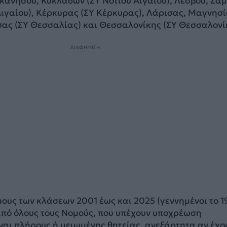
κανήσου, Κυκλάδων (ΣΥ Νοτίου Αιγαίου), Λέσβου, Σάμ
Αιγαίου), Κέρκυρας (ΣΥ Κέρκυρας), Λάρισας, Μαγνησί
σας (ΣΥ Θεσσαλίας) και Θεσσαλονίκης (ΣΥ Θεσσαλονί
ΔΙΑΦΗΜΙΣΗ
μους των κλάσεων 2001 έως και 2025 (γεννημένοι το 
από όλους τους Νομούς, που υπέχουν υποχρέωση
ναι πλήρους ή μειωμένης θητείας, ανεξάρτητα αν έχο