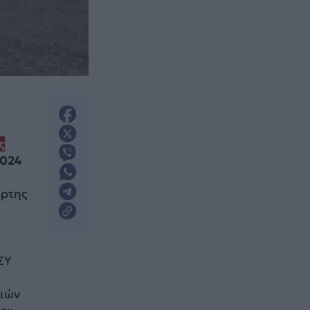
ς
2024
αρτης
ΣΥ
νιών