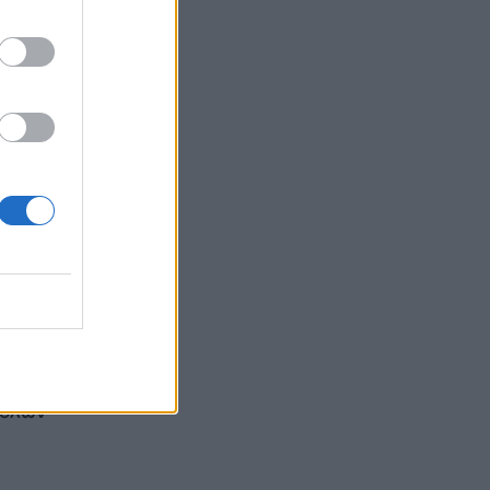
ν
 όλων