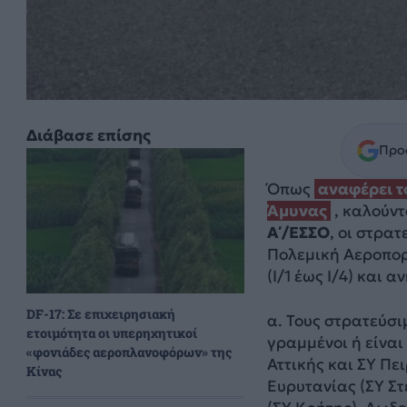
Διάβασε επίσης
Προσ
Όπως
αναφέρει τ
Άμυνας
, καλούν
Α΄/ΕΣΣΟ
, οι στρα
Πολεμική Αεροπορ
(Ι/1 έως Ι/4) και
DF-17: Σε επιχειρησιακή
α. Τους στρατεύσι
ετοιμότητα οι υπερηχητικοί
γραμμένοι ή είνα
«φονιάδες αεροπλανοφόρων» της
Αττικής και ΣΥ Πε
Κίνας
Ευρυτανίας (ΣΥ Στ