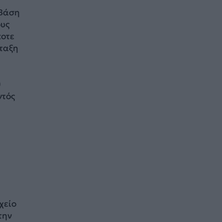
 Βάση
ους
ποτε
άταξη
)
ντός
χείο
την