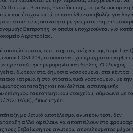
μοι που καλούνται με την παρούσα, υποχρεούνται να
124 Πτέρυγα Βασικής Εκπαίδευσης, στην Αεροπορική
υτών που έτυχαν κατά το παρελθόν αναβολής για λόγ
 η σωματική τους ικανότητα με γνωμάτευση οποιασδή
ονομικής Επιτροπής, οι οποίοι υποχρεούνται για κατ
σοκομείο Αεροπορίας.
 αποτελέσματος τεστ ταχείας ανίχνευσης (rapid test
ωνοϊού COVID-19, το οποίο να έχει πραγματοποιηθεί ε
ν πριν από την ημερομηνία κατάταξης. Ο έλεγχος
ργείται δωρεάν στα δημόσια νοσοκομεία, στα κέντρα
ρειακά ιατρεία ή στα στρατιωτικά νοσοκομεία, με την
ιώματος κατάταξης και του δελτίου αστυνομικής
υ επίσημου ταυτοποιητικού στοιχείου, σύμφωνα με το
0/2021 (Α΄48), όπως ισχύει.
ατάταξη με θετικό αποτέλεσμα ανωτέρω τεστ, δεν
κατάταξη αλλά οφείλουν να αποστείλουν στο φρουραρ
ίας τους βεβαίωση του ανωτέρω αποτελέσματος μέχρι 