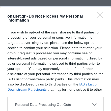
onalert.gr -
Do Not Process My Personal
Information
If you wish to opt-out of the sale, sharing to third parties, or
processing of your personal or sensitive information for
targeted advertising by us, please use the below opt-out
section to confirm your selection. Please note that after your
opt-out request is processed you may continue seeing
interest-based ads based on personal information utilized by
us or personal information disclosed to third parties prior to
your opt-out. You may separately opt-out of the further
disclosure of your personal information by third parties on the
ΑΞΙΩΜΑΤΙΚΟΙ
ΕΛΛΑΔΑ
ΕΜΘ
ΕΝΟΠΛΕΣ ΔΥΝΑΜΕΙΣ
IAB’s list of downstream participants. This information may
also be disclosed by us to third parties on the
IAB’s List of
ΠΟΜΕΝΣ
ΣΤΡΑΤΟΣ
ΥΠΑΞΙΩΜΑΤΙΚΟΙ
ΥΠΕΘΑ
Downstream Participants
that may further disclose it to other
third parties.
Ακολουθήστε το onalert.gr στο
Google
Personal Data Processing Opt Outs
News
και μάθετε πρώτοι όλες τις ειδήσεις