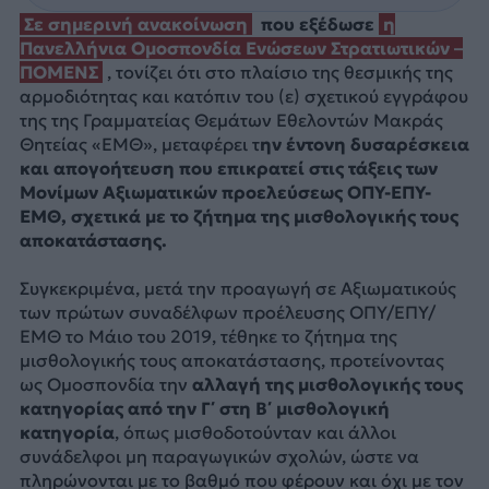
Σε σημερινή ανακοίνωση
που εξέδωσε
η
Πανελλήνια Ομοσπονδία Ενώσεων Στρατιωτικών –
ΠΟΜΕΝΣ
, τονίζει ότι στο πλαίσιο της θεσμικής της
αρμοδιότητας και κατόπιν του (ε) σχετικού εγγράφου
της της Γραμματείας Θεμάτων Εθελοντών Μακράς
Θητείας «ΕΜΘ», μεταφέρει τ
ην έντονη δυσαρέσκεια
και απογοήτευση που επικρατεί στις τάξεις των
Μονίμων Αξιωματικών προελεύσεως ΟΠΥ-ΕΠΥ-
ΕΜΘ, σχετικά με το ζήτημα της μισθολογικής τους
αποκατάστασης.
Συγκεκριμένα, μετά την προαγωγή σε Αξιωματικούς
των πρώτων συναδέλφων προέλευσης ΟΠΥ/ΕΠΥ/
ΕΜΘ το Μάιο του 2019, τέθηκε το ζήτημα της
μισθολογικής τους αποκατάστασης, προτείνοντας
ως Ομοσπονδία την
αλλαγή της μισθολογικής τους
κατηγορίας από την Γ΄ στη Β΄ μισθολογική
κατηγορία
, όπως μισθοδοτούνταν και άλλοι
συνάδελφοι μη παραγωγικών σχολών, ώστε να
πληρώνονται με το βαθμό που φέρουν και όχι με τον