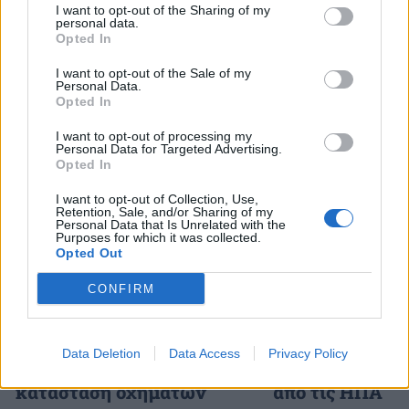
I want to opt-out of the Sharing of my
για την άμυνα.
personal data.
Opted In
I want to opt-out of the Sale of my
Personal Data.
Opted In
Διάβασε επίσης
I want to opt-out of processing my
Personal Data for Targeted Advertising.
Opted In
I want to opt-out of Collection, Use,
Retention, Sale, and/or Sharing of my
Personal Data that Is Unrelated with the
Purposes for which it was collected.
Opted Out
CONFIRM
Stryker για το Στρατό
Ιράν: Συμφωνία
Ξηράς μέσω EDA: Θετικές
Ομάν για τα Στ
οι ΗΠΑ – Αναμονή για
Ορμούζ, αλλά τ
Data Deletion
Data Access
Privacy Policy
αριθμό, εκδόσεις και
ανοίξουν ξανά 
κατάσταση οχημάτων
από τις ΗΠΑ