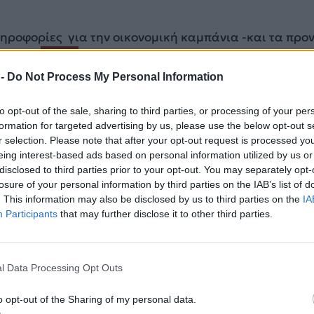
ηροφορίες για την οικονομική καμπάνια -και τα προ
χορηγών
ΕΔΩ.
 -
Do Not Process My Personal Information
ι το μόνο πιστό αντίγραφο της αρχαίας αθηναϊκής
τελεί σημαντικό παράδειγμα της πειραματικής
to opt-out of the sale, sharing to third parties, or processing of your per
formation for targeted advertising by us, please use the below opt-out s
 1985-1987 στον Πειραιά με σχέδια του ναυπηγού Joh
r selection. Please note that after your opt-out request is processed y
πτυξε μέσα από μακρές συζητήσεις με τον ιστορικό JS
eing interest-based ads based on personal information utilized by us or
disclosed to third parties prior to your opt-out. You may separately opt-
losure of your personal information by third parties on the IAB’s list of
. This information may also be disclosed by us to third parties on the
IA
πέρυσι είχε ανακοινωθεί από το Γενικό Επιτελείο Ναυ
Participants
that may further disclose it to other third parties.
ήρους ΟΛΥΜΠΙΑΣ στην εταιρεία International Advant
, για χρήση αυτής ως έκθεμα την περίοδο τέλεσης των
ν στο Λονδίνο τον Ιούλιο Αύγουστο 2012 και μελλοντ
l Data Processing Opt Outs
μένων Πολιτειών Αμερικής- ταξίδι που τελικά δεν έγι
ετανών.
o opt-out of the Sharing of my personal data.