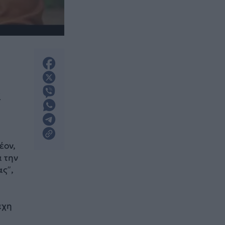
ί
έον,
α την
ς”,
άχη