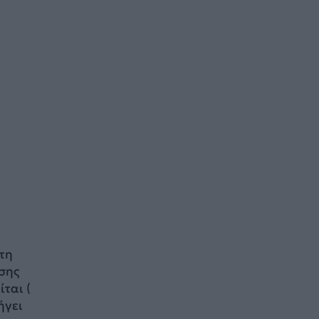
τη
ασης
ται (
ήγει