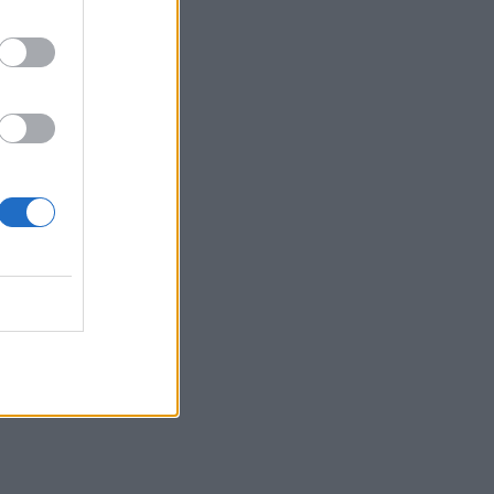
έτοιο
ολής
κό
έσω
ην
ιός