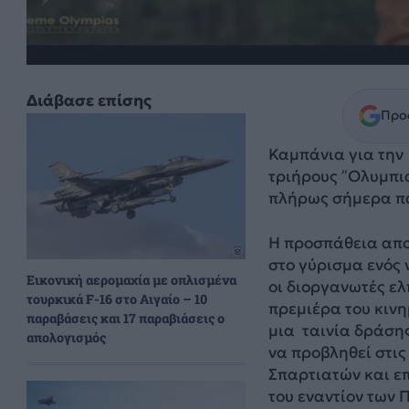
Διάβασε επίσης
Προσ
Καμπάνια για την
τριήρους ”Ολυμπιά
πλήρως σήμερα πα
Η προσπάθεια απο
στο γύρισμα ενός ν
Εικονική αερομαχία με οπλισμένα
οι διοργανωτές ελπ
τουρκικά F-16 στο Αιγαίο – 10
πρεμιέρα του κιν
παραβάσεις και 17 παραβιάσεις ο
μια ταινία δράση
απολογισμός
να προβληθεί στις
Σπαρτιατών και ε
του εναντίον των 