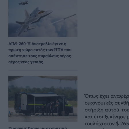
AIM-260: Η Αυστραλία έγινε η
πρώτη χώρα εκτός των ΗΠΑ που
απέκτησε τους πυραύλους αέρος-
αέρος νέας γενιάς
Όπως έχει αναφέρε
οικονομικές συνθ
στήριξη αυτού το
και έτσι ξεκίνησε
τουλάχιστον $ 265
Γερμανία: Drone με εκρηκτικά