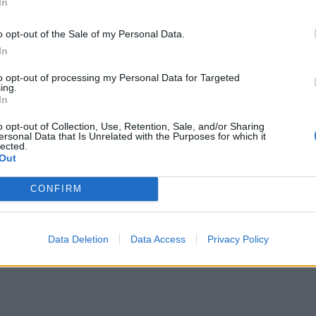
In
ης εταιρείας πραγματοποιήθηκε μέσω μιας μακράς
ων και αξιολόγησης, εξασφαλίζοντας το πλαίσιο των
o opt-out of the Sale of my Personal Data.
υήσεων που πρέπει να παρασχεθούν στο ΠΝ για ένα τ
In
εμικό Ναυτικό είχε επενδύσει σε αυτό το ταξίδι προβ
 ομολογία η Τριήρης ΟΛΥΜΠΙΑΣ αποτελεί ένα σημαντι
to opt-out of processing my Personal Data for Targeted
ing.
 Ιστορίας του Ναυτικού και της Ελλάδας συνολικά μ
In
 έχει ταυτιστεί παγκοσμίως με τη ναυτική τέχνη και τ
o opt-out of Collection, Use, Retention, Sale, and/or Sharing
ersonal Data that Is Unrelated with the Purposes for which it
lected.
Out
ailer της καμπάνιας – σε ρολο αφηγητή και ο ηθοπο
ου προωθείται στους ομογενείς
CONFIRM
Data Deletion
Data Access
Privacy Policy