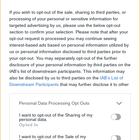
If you wish to opt-out of the sale, sharing to third parties, or
processing of your personal or sensitive information for
targeted advertising by us, please use the below opt-out
section to confirm your selection. Please note that after your
opt-out request is processed you may continue seeing
interest-based ads based on personal information utilized by
us or personal information disclosed to third parties prior to
Patriot στη Σαουδική
H «Βαβέλ» των
your opt-out. You may separately opt-out of the further
Αραβία: Κάθε μήνα
μέσων της
disclosure of your personal information by third parties on the
επαναξιολογείται η
Πυροσβεστικής
IAB’s list of downstream participants. This information may
also be disclosed by us to third parties on the
IAB’s List of
ελληνική παρουσία –
δυστύχημα στη
Downstream Participants
that may further disclose it to other
Μήνυμα της Αθήνας στο
συντονισμός κα
third parties.
Ριάντ
μοντέλο λειτου
Personal Data Processing Opt Outs
I want to opt-out of the Sharing of my
ΔΙΑΦΗΜΙΣΗ
personal data.
Opted In
I want to opt-out of the Sale of my