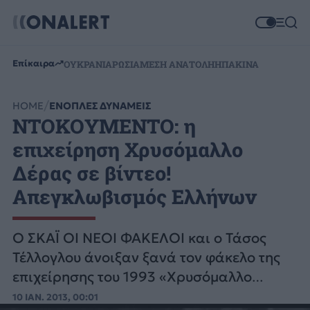
Επίκαιρα
ΟΥΚΡΑΝΙΑ
ΡΩΣΙΑ
ΜΕΣΗ ΑΝΑΤΟΛΗ
ΗΠΑ
ΚΙΝΑ
HOME
ΕΝΟΠΛΕΣ ΔΥΝΑΜΕΙΣ
ΝΤΟΚΟΥΜΕΝΤΟ: η
επιχείρηση Χρυσόμαλλο
Δέρας σε βίντεο!
Απεγκλωβισμός Ελλήνων
Ο ΣΚΑΪ ΟΙ ΝΕΟΙ ΦΑΚΕΛΟΙ και ο Τάσος
Τέλλογλου άνοιξαν ξανά τον φάκελο της
επιχείρησης του 1993 «Χρυσόμαλλο
Δέρας», της μεγαλύτερης ειδικής
10 ΙΑΝ. 2013, 00:01