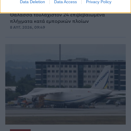
πολέμου
Data Deletion
Data Access
Privacy Policy
Τον Ιούλιο του 2026 καταγράφηκαν στη Μαύρη
Θάλασσα τουλάχιστον 24 επιβεβαιωμένα
πλήγματα κατά εμπορικών πλοίων
8 ΑΥΓ. 2026, 09:49