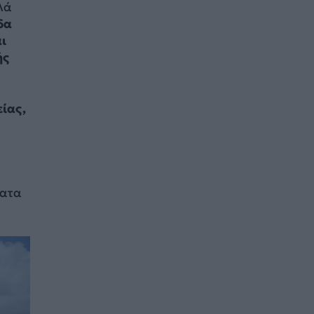
λά
δα
ι
ής
ίας,
ματα