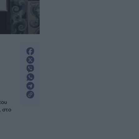
που
, στο