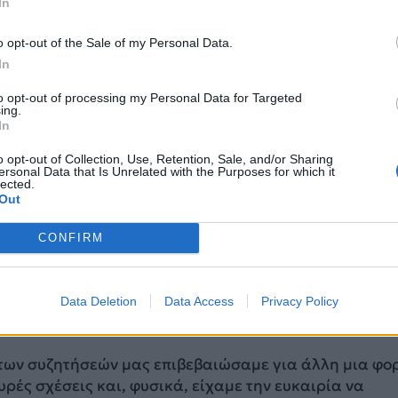
In
o opt-out of the Sale of my Personal Data.
In
to opt-out of processing my Personal Data for Targeted
ing.
ντάλλαξαν απόψεις σχετικά με τη συνεργασία και τον
In
πουργείων Εθνικής Άμυνας Ελλάδας και Πορτογαλίας 
o opt-out of Collection, Use, Retention, Sale, and/or Sharing
ι του NATO.
ersonal Data that Is Unrelated with the Purposes for which it
lected.
Out
σεις Δένδια
CONFIRM
πουργέ, αγαπητέ Nuno, Σας ευχαριστώ πολύ για τη θε
λά επίσης για τον ανοιχτό χαρακτήρα των σημερινών
οίες αντικατοπτρίζουν τις εξαιρετικές σχέσεις μεταξύ 
Data Deletion
Data Access
Privacy Policy
ης Ελλάδας – της Ελλάδας και της Πορτογαλίας.
 των συζητήσεών μας επιβεβαιώσαμε για άλλη μια φο
υρές σχέσεις και, φυσικά, είχαμε την ευκαιρία να