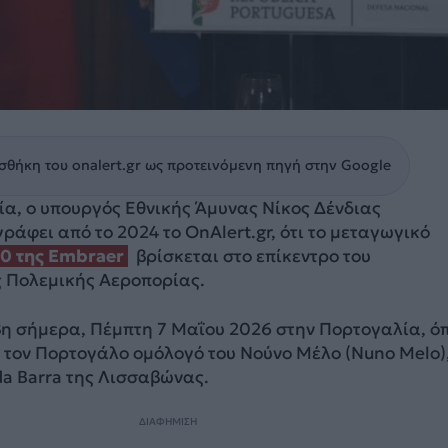
θήκη του onalert.gr ως προτεινόμενη πηγή στην Google
ία, ο υπουργός Εθνικής Άμυνας Νίκος Δένδιας
ράφει από το 2024 το OnAlert.gr, ότι το μεταγωγικό
0 της Embraer
βρίσκεται στο επίκεντρο του
ς Πολεμικής Αεροπορίας.
βη σήμερα, Πέμπτη 7 Μαΐου 2026 στην Πορτογαλία, ό
 τον Πορτογάλο ομόλογό του Νούνο Μέλο (Nuno Melo)
 da Barra της Λισσαβώνας.
ΔΙΑΦΗΜΙΣΗ