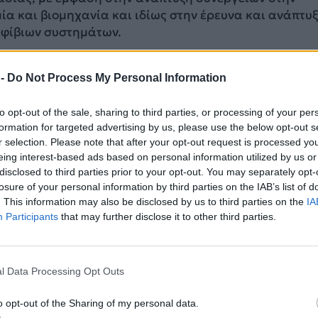
ία και βιομηχανία και ιδίως στην έρευνα και ανάπτυ
φίβιων συστημάτων.
 των συζητήσεών μας επιβεβαιώσαμε για άλλη μια φορ
 -
Do Not Process My Personal Information
εις 🇬🇷–🇵🇹 και φυσικά είχαμε την ευκαιρία να
νδεχόμενο μιας ακόμη πιο στενής συνεργασίας σε πολ
to opt-out of the sale, sharing to third parties, or processing of your per
 τα μεταγωγικά αεροσκάφη Embraer C-390, τα Μη
formation for targeted advertising by us, please use the below opt-out s
ic.twitter.com/n8v68ZmIzj
r selection. Please note that after your opt-out request is processed y
eing interest-based ads based on personal information utilized by us or
(@NikosDendias)
May 7, 2026
disclosed to third parties prior to your opt-out. You may separately opt-
losure of your personal information by third parties on the IAB’s list of
. This information may also be disclosed by us to third parties on the
IA
ΔΙΑΦΗΜΙΣΗ
Participants
that may further disclose it to other third parties.
l Data Processing Opt Outs
o opt-out of the Sharing of my personal data.