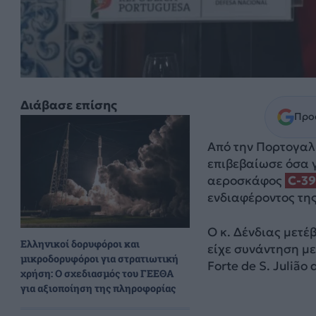
Διάβασε επίσης
Προσ
Aπό την Πορτογαλ
επιβεβαίωσε όσα γ
αεροσκάφος
C-39
ενδιαφέροντος τη
Ο κ. Δένδιας μετέ
Ελληνικοί δορυφόροι και
είχε συνάντηση με
μικροδορυφόροι για στρατιωτική
Forte de S. Julião
χρήση: Ο σχεδιασμός του ΓΕΕΘΑ
για αξιοποίηση της πληροφορίας