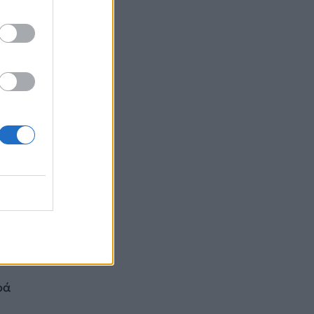
στο
ρμή
 μας
της
ρά