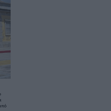
ο
α
από