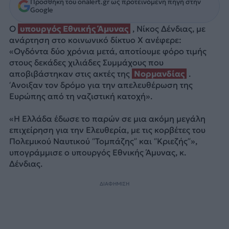
Προσθήκη του onalert.gr ως προτεινόμενη πηγή στην
Google
Ο
υπουργός Εθνικής Άμυνας
, Νίκος Δένδιας, με
ανάρτηση στο κοινωνικό δίκτυο Χ ανέφερε:
«Ογδόντα δύο χρόνια μετά, αποτίουμε φόρο τιμής
στους δεκάδες χιλιάδες Συμμάχους που
αποβιβάστηκαν στις ακτές της
Νορμανδίας
.
‘Ανοιξαν τον δρόμο για την απελευθέρωση της
Ευρώπης από τη ναζιστική κατοχή».
«Η Ελλάδα έδωσε το παρών σε μια ακόμη μεγάλη
επιχείρηση για την Ελευθερία, με τις κορβέτες του
Πολεμικού Ναυτικού “Τομπάζης” και “Κριεζής”»,
υπογράμμισε ο υπουργός Εθνικής Άμυνας, κ.
Δένδιας.
ΔΙΑΦΗΜΙΣΗ