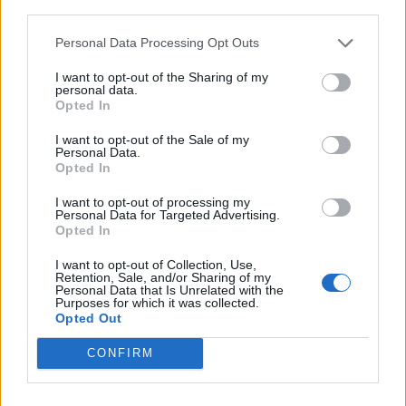
ΣΧΕΤΙΚΑ ΑΡΘΡΑ
third parties.
Personal Data Processing Opt Outs
I want to opt-out of the Sharing of my
personal data.
Opted In
I want to opt-out of the Sale of my
Personal Data.
Opted In
I want to opt-out of processing my
Personal Data for Targeted Advertising.
Opted In
I want to opt-out of Collection, Use,
Retention, Sale, and/or Sharing of my
Personal Data that Is Unrelated with the
Purposes for which it was collected.
Opted Out
ΥΕΘΑ
Δένδιας: Βαθύτατη θλίψη για τους
CONFIRM
πυροσβέστες που έχασαν τη ζωή τους
εν ώρα καθήκοντος στην Κρύα Βρύση