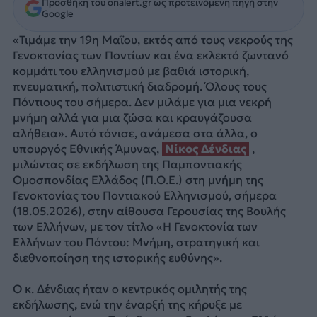
Προσθήκη του onalert.gr ως προτεινόμενη πηγή στην
Google
«Τιμάμε την 19η Μαΐου, εκτός από τους νεκρούς της
Γενοκτονίας των Ποντίων και ένα εκλεκτό ζωντανό
κομμάτι του ελληνισμού με βαθιά ιστορική,
πνευματική, πολιτιστική διαδρομή. Όλους τους
Πόντιους του σήμερα. Δεν μιλάμε για μια νεκρή
μνήμη αλλά για μια ζώσα και κραυγάζουσα
αλήθεια». Αυτό τόνισε, ανάμεσα στα άλλα, ο
υπουργός Εθνικής Άμυνας,
Νίκος Δένδιας
,
μιλώντας σε εκδήλωση της Παμποντιακής
Ομοσπονδίας Ελλάδος (Π.Ο.Ε.) στη μνήμη της
Γενοκτονίας του Ποντιακού Ελληνισμού, σήμερα
(18.05.2026), στην αίθουσα Γερουσίας της Βουλής
των Ελλήνων, με τον τίτλο «Η Γενοκτονία των
Ελλήνων του Πόντου: Μνήμη, στρατηγική και
διεθνοποίηση της ιστορικής ευθύνης».
Ο κ. Δένδιας ήταν ο κεντρικός ομιλητής της
εκδήλωσης, ενώ την έναρξή της κήρυξε με