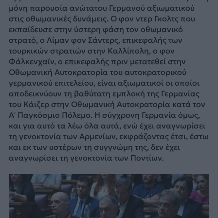
μόνη παρουσία ανώτατου Γερμανού αξιωματικού
στις οθωμανικές δυνάμεις. Ο φον ντερ Γκολτς που
εκπαίδευσε στην ύστερη φάση τον οθωμανικό
στρατό, ο Λίμαν φον Σάντερς, επικεφαλής των
τουρκικών στρατιών στην Καλλίπολη, ο φον
Φάλκενχαϊν, ο επικεφαλής πριν μετατεθεί στην
Οθωμανική Αυτοκρατορία του αυτοκρατορικού
γερμανικού επιτελείου, είναι αξιωματικοί οι οποίοι
αποδεικνύουν τη βαθύτατη εμπλοκή της Γερμανίας
του Κάιζερ στην Οθωμανική Αυτοκρατορία κατά τον
Α’ Παγκόσμιο Πόλεμο. Η σύγχρονη Γερμανία όμως,
και για αυτό τα λέω όλα αυτά, ενώ έχει αναγνωρίσει
τη γενοκτονία των Αρμενίων, εκφράζοντας έτσι, έστω
και εκ των υστέρων τη συγγνώμη της, δεν έχει
αναγνωρίσει τη γενοκτονία των Ποντίων.