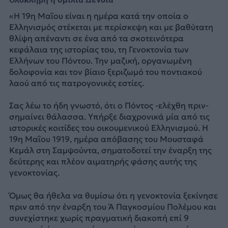
«Η 19η Μαΐου είναι η ημέρα κατά την οποία ο
Ελληνισμός στέκεται με περίσκεψη και με βαθύτατη
θλίψη απέναντι σε ένα από τα σκοτεινότερα
κεφάλαια της ιστορίας του, τη Γενοκτονία των
Ελλήνων του Πόντου. Την μαζική, οργανωμένη
δολοφονία και τον βίαιο ξεριζωμό του ποντιακού
λαού από τις πατρογονικές εστίες.
Σας λέω το ήδη γνωστό, ότι ο Πόντος -ελέχθη πριν-
σημαίνει θάλασσα. Υπήρξε διαχρονικά μία από τις
ιστορικές κοιτίδες του οικουμενικού Ελληνισμού. Η
19η Μαΐου 1919, ημέρα απόβασης του Μουσταφά
Κεμάλ στη Σαμψούντα, σηματοδοτεί την έναρξη της
δεύτερης και πλέον αιματηρής φάσης αυτής της
γενοκτονίας.
Όμως θα ήθελα να θυμίσω ότι η γενοκτονία ξεκίνησε
πριν από την έναρξη του Ά Παγκοσμίου Πολέμου και
συνεχίστηκε χωρίς πραγματική διακοπή επί 9