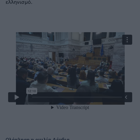
ελληνισμό.
Oλόκληρη η ομιλία Δένδια