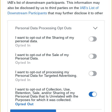
IAB’s list of downstream participants. This information may
γερμανικά λέγεται ,wahrheit. Η μεγάλη διαφορά των
also be disclosed by us to third parties on the
IAB’s List of
λατινογενών γλωσσών με εμάς, και του τρόπου που
Downstream Participants
that may further disclose it to other
βλέπουμε τα πράγματα, είναι ότι για αυτούς αληθινό
third parties.
είναι το πραγματικό, αυτό που υπάρχει σήμερα
μπροστά τους. Για εμάς αληθινό είναι το διαχρονικό,
Personal Data Processing Opt Outs
αυτό που δεν έχουμε ξεχάσει, που υπάρχει και θα
I want to opt-out of the Sharing of my
υπάρχει.
personal data.
Opted In
Έτσι λοιπόν, εμείς λέμε ότι η αναγνώριση της
γενοκτονίας συνιστά μια πράξη αλήθειας και
I want to opt-out of the Sale of my
Personal Data.
απευθύνομαι με αυτή την ευκαιρία στις χώρες αυτές
Opted In
που καλύπτονται από τη βολική θέση ότι αυτά τα
θέματα αφορούν την ιστορία και πρέπει να
I want to opt-out of processing my
Personal Data for Targeted Advertising.
παραμείνουν στην κρίση των ιστορικών.
Opted In
I want to opt-out of Collection, Use,
Retention, Sale, and/or Sharing of my
Personal Data that Is Unrelated with the
Purposes for which it was collected.
Opted Out