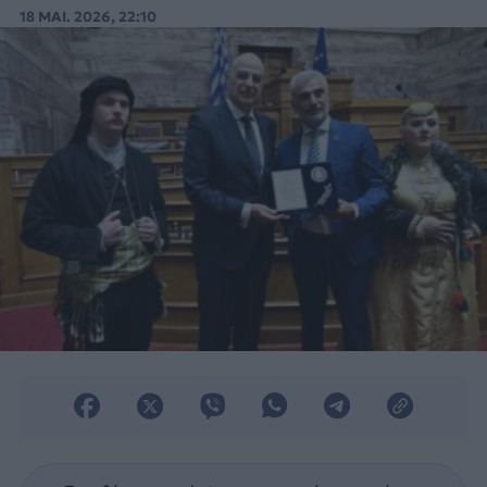
(Π.Ο.Ε.) στη μνήμη της Γενοκτονίας του
18 ΜΑΙ. 2026, 22:10
Ποντιακού Ελληνισμού.