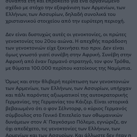
συναπτά έτη και επρόκειτο για ένα οργανωμένο
σχέδιο με στόχο την εξαφάνιση των Αρμενίων, των
Ελλήνων, των Ασσυρίων, δηλαδή συνολικά του
χριστιανικού στοιχείου από την ευρύτερη περιοχή.
Δεν είναι δυστυχώς αυτές οι γενοκτονίες, οι πρώτες
γενοκτονίες του 20ου αιώνα. Η απεχθής παράδοση
των γενοκτονιών είχε ξεκινήσει πιο πριν. Δεν είναι
όμως γνωστό γιατί συνέβη στην Αφρική. Συνέβη στην
Αφρική από έναν Γερμανό στρατηγό, τον φον Τρόθα,
με θύματα 100.000 περίπου κατοίκους της Ναμίμπια.
Όμως και στην θλιβερή περίπτωση των γενοκτονιών
των Αρμενίων, των Ελλήνων, των Ασσυρίων, υπήρχαν
και πάλι παρόντες αξιωματικοί της αυτοκρατορικής
Γερμανίας, της Γερμανίας του Κάιζερ. Είναι ιστορικά
βεβαιωμένο ότι ο φον Σέλντορφ, ο κύριος Γερμανός
σύμβουλος στο Γενικό Επιτελείο των οθωμανικών
δυνάμεων στον Α’ Παγκόσμιο Πόλεμο, εγνώριζε, αν
όχι απεδέχετο, τις γενοκτονίες των Ελλήνων, των
Αρμενίων και των Ασσυρίων. Και άλλωστε δεν ήταν η