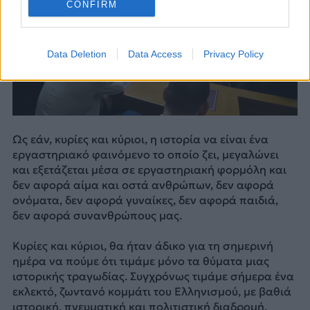
CONFIRM
Data Deletion
Data Access
Privacy Policy
Ως εάν, κυρίες και κύριοι, η ιστορία να είναι ένα
εργαστηριακό φαινόμενο το οποίο ζει, μεγαλώνει
και εξετάζεται μέσα σε εργαστηριακή φορμόλη και
δεν αφορά αίμα και οστά ανθρώπων, δεν αφορά
ονόματα, δεν αφορά γυναίκες, δεν αφορά παιδιά,
δεν αφορά συνανθρώπους μας.
Κυρίες και κύριοι, θα ήταν άδικο για τη σημερινή
ημέρα να πούμε ότι τιμάμε μόνο τα θύματα μιας
ιστορικής τραγωδίας. Συγχρόνως τιμάμε σήμερα ένα
εκλεκτό, ζωντανό κομμάτι του Ελληνισμού, με βαθιά
ιστορική, πνευματική και πολιτιστική διαδρομή,