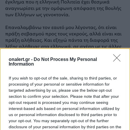
έγκλημα που η ελληνική Πολιτεία έχει θεσμικά
αναγνωρίσει με την ομόφωνη απόφαση της Βουλής
των Ελλήνων ως γενοκτονία.
Επαναλαμβάνω τον εαυτό μου λέγοντας, ότι είναι
πράξη σεβασμού προς τους νεκρούς, αλλά είναι και
πράξη αλήθειας. Και εξηγώ πάντα τη διαφορά της
λέξης αλήθειας στα ελληνικά, σε σχέση με τις άλλες
γλώσσες.
onalert.gr -
Do Not Process My Personal
Information
Στα ελληνικά αλήθεια, κυρίες και κύριοι, είναι η
άρνηση της λήθης, της λησμονιάς. Τα ελληνικά είναι
μια πολύ σημαντική, μια σπουδαία γλώσσα, όχι γιατί
If you wish to opt-out of the sale, sharing to third parties, or
processing of your personal or sensitive information for
τη μιλάμε εμείς, αλλά γιατί καταθέτει μια αυτοτελή
targeted advertising by us, please use the below opt-out
φιλοσοφική προσέγγιση της ζωής. Και η λέξη
section to confirm your selection. Please note that after your
αλήθεια περιλαμβάνει αυτή την προσέγγιση,
opt-out request is processed you may continue seeing
εξηγούμαι: ας πάρουμε παράδειγμα τα λατινικά. Στα
interest-based ads based on personal information utilized by
λατινικά η αλήθεια λέγεται veritas. Η ρίζα της λέξης
us or personal information disclosed to third parties prior to
είναι το ινδοευρωπαϊκό ver, που σημαίνει το
your opt-out. You may separately opt-out of the further
πραγματικό. Γαλλικά σήμερα, verité. Ή επειδή
disclosure of your personal information by third parties on the
μιλήσαμε για τη Γερμανία πριν, ο αληθινός στα