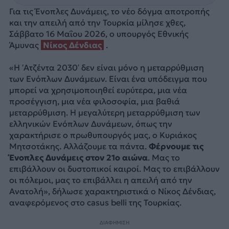
Για τις Ένοπλες Δυνάμεις, το νέο δόγμα αποτροπής
και την απειλή από την Τουρκία μίλησε χθες,
Σάββατο 16 Μαΐου 2026, ο υπουργός Εθνικής
Άμυνας
Νίκος Δένδιας
.
«Η ‘Ατζέντα 2030’ δεν είναι μόνο η μεταρρύθμιση
των Ενόπλων Δυνάμεων. Είναι ένα υπόδειγμα που
μπορεί να χρησιμοποιηθεί ευρύτερα, μια νέα
προσέγγιση, μια νέα φιλοσοφία, μια βαθιά
μεταρρύθμιση. Η μεγαλύτερη μεταρρύθμιση των
ελληνικών Ενόπλων Δυνάμεων, όπως την
χαρακτήρισε ο πρωθυπουργός μας, ο Κυριάκος
Μητσοτάκης. Αλλάζουμε τα πάντα.
Φέρνουμε τις
Ένοπλες Δυνάμεις στον 21ο αιώνα
. Μας το
επιβάλλουν οι δυστοπικοί καιροί. Μας το επιβάλλουν
οι πόλεμοι, μας το επιβάλλει η απειλή από την
Ανατολή», δήλωσε χαρακτηριστικά ο Νίκος Δένδιας,
αναφερόμενος στο casus belli της Τουρκίας.
ΔΙΑΦΗΜΙΣΗ