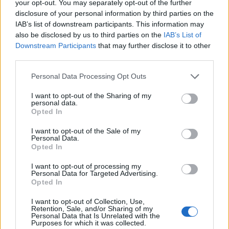
your opt-out. You may separately opt-out of the further
disclosure of your personal information by third parties on the
IAB’s list of downstream participants. This information may
Τριμερής αμυντική
Ελληνικοί δορυ
also be disclosed by us to third parties on the
IAB’s List of
συμφωνία: Τουρκία,
μικροδορυφόρο
Downstream Participants
that may further disclose it to other
Σαουδική Αραβία και
στρατιωτική χρ
third parties.
Πακιστάν ενισχύουν τους
σχεδιασμός το
Personal Data Processing Opt Outs
δεσμούς τους
αξιοποίηση της
πληροφορίας
I want to opt-out of the Sharing of my
personal data.
Opted In
ΔΙΑΦΗΜΙΣΗ
I want to opt-out of the Sale of my
Personal Data.
Opted In
I want to opt-out of processing my
Personal Data for Targeted Advertising.
Opted In
I want to opt-out of Collection, Use,
Retention, Sale, and/or Sharing of my
Personal Data that Is Unrelated with the
Purposes for which it was collected.