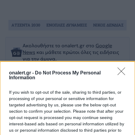
ΑΤΖΕΝΤΑ 2030
ΕΝΟΠΛΕΣ ΔΥΝΑΜΕΙΣ
ΝΙΚΟΣ ΔΕΝΔΙΑΣ
Ακολουθήστε το onalert.gr στο
Google
News
και μάθετε πρώτοι όλες τις ειδήσεις
για την άμυνα.
onalert.gr -
Do Not Process My Personal
Information
Διάβασε επίσης
If you wish to opt-out of the sale, sharing to third parties, or
processing of your personal or sensitive information for
targeted advertising by us, please use the below opt-out
section to confirm your selection. Please note that after your
opt-out request is processed you may continue seeing
interest-based ads based on personal information utilized by
us or personal information disclosed to third parties prior to