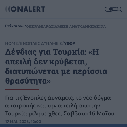
Επίκαιρα
ΟΥΚΡΑΝΙΑ
ΡΩΣΙΑ
ΜΕΣΗ ΑΝΑΤΟΛΗ
ΗΠΑ
ΚΙΝΑ
HOME
ΕΝΟΠΛΕΣ ΔΥΝΑΜΕΙΣ
ΥΕΘΑ
Δένδιας για Τουρκία: «Η
απειλή δεν κρύβεται,
διατυπώνεται με περίσσια
θρασύτητα»
Για τις Ένοπλες Δυνάμεις, το νέο δόγμα
αποτροπής και την απειλή από την
Τουρκία μίλησε χθες, Σάββατο 16 Μαΐου
2026, ο υπουργός Εθνικής Άμυνας Νίκος
17 ΜΑΙ. 2026, 12:00