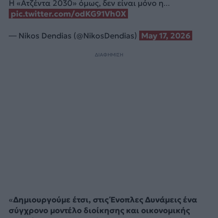
Η «Ατζέντα 2030» όμως, δεν είναι μόνο η…
pic.twitter.com/odKG91Vh0X
— Nikos Dendias (@NikosDendias)
May 17, 2026
ΔΙΑΦΗΜΙΣΗ
«
Δημιουργούμε έτσι, στις Ένοπλες Δυνάμεις ένα
σύγχρονο μοντέλο διοίκησης και οικονομικής