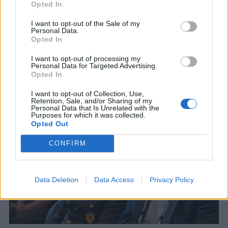
Opted In
αξιέπαινη
. Γιατί κατάφερε να δει έγκαιρα την
τεχνολογία των αυτόνομων, ιδίως των αυτόνομων
I want to opt-out of the Sale of my
Personal Data.
στον αέρα και να δημιουργήσει μια μεγάλη
Opted In
παραγωγική βάση. Να δημιουργήσει μια εξαγωγική
βάση. Αυτό είναι κάτι το οποίο πρέπει να το
I want to opt-out of processing my
Personal Data for Targeted Advertising.
αναγνωρίσουμε».
Opted In
I want to opt-out of Collection, Use,
Retention, Sale, and/or Sharing of my
Personal Data that Is Unrelated with the
Purposes for which it was collected.
Opted Out
CONFIRM
Data Deletion
Data Access
Privacy Policy