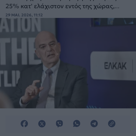
25% κατ' ελάχιστον εντός της χώρας,
αλλά να μεταφερθεί στη χώρα
29 ΜΑΙ. 2026, 11:12
τεχνογνωσία» ανέφερε ο κ. Δένδιας.