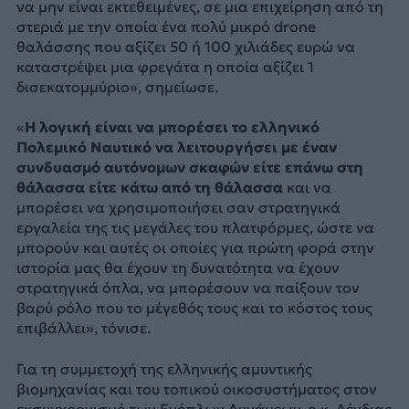
να μην είναι εκτεθειμένες, σε μια επιχείρηση από τη
στεριά με την οποία ένα πολύ μικρό drone
θαλάσσης που αξίζει 50 ή 100 χιλιάδες ευρώ να
καταστρέψει μια φρεγάτα η οποία αξίζει 1
δισεκατομμύριο», σημείωσε.
«
Η λογική είναι να μπορέσει το ελληνικό
Πολεμικό Ναυτικό να λειτουργήσει με έναν
συνδυασμό αυτόνομων σκαφών είτε επάνω στη
θάλασσα είτε κάτω από τη θάλασσα
και να
μπορέσει να χρησιμοποιήσει σαν στρατηγικά
εργαλεία της τις μεγάλες του πλατφόρμες, ώστε να
μπορούν και αυτές οι οποίες για πρώτη φορά στην
ιστορία μας θα έχουν τη δυνατότητα να έχουν
στρατηγικά όπλα, να μπορέσουν να παίξουν τον
βαρύ ρόλο που το μέγεθός τους και το κόστος τους
επιβάλλει», τόνισε.
Για τη συμμετοχή της ελληνικής αμυντικής
βιομηχανίας και του τοπικού οικοσυστήματος στον
εκσυγχρονισμό των Ενόπλων Δυνάμεων, ο κ. Δένδιας