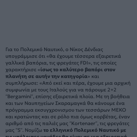
Για το Πολεμικό Ναυτικό, ο Νίκος Δένδιας
υπογράμμισε ότι «θα έχουμε τέσσερα εξαιρετικά
γαλλικά βαπόρια, τις φρεγάτες FDI», τις οποίες
χαρακτήρισε «
ίσως το καλύτερο βαπόρι στον
πλανήτη σε αυτήν την κατηγορία
» και
συμπλήρωσε: «Από εκεί και πέρα, έχουμε μια αρχική
συμφωνία με τους Ιταλούς για να πάρουμε 2+2
“Bergamini”, επίσης εξαιρετικά πλοία. Με τη βοήθεια
και των Ναυπηγείων Σκαραμαγκά θα κάνουμε ένα
πρόγραμμα εκσυγχρονισμου των τεσσάρων ΜΕΚΟ
και κρατώντας και σε ρόλο πια όμως κορβέτας, έναν
αριθμό από τις παλιές μας “Kortenaer”, τις φρεγάτες
μας “S”. Νομίζω
το ελληνικό Πολεμικό Ναυτικό με
τις υπόλοιπες μονάδες θα είναι σε μια εξαιρετική