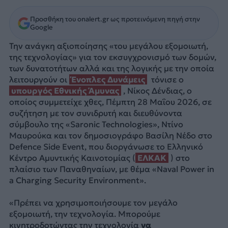
Προσθήκη του onalert.gr ως προτεινόμενη πηγή στην
Google
Την ανάγκη αξιοποίησης «του μεγάλου εξομοιωτή,
της τεχνολογίας» για τον εκσυγχρονισμό των δομών,
των δυνατοτήτων αλλά και της λογικής με την οποία
λειτουργούν οι
Ένοπλες Δυνάμεις
τόνισε ο
υπουργός Εθνικής Άμυνας
, Νίκος Δένδιας, ο
οποίος συμμετείχε χθες, Πέμπτη 28 Μαΐου 2026, σε
συζήτηση με τον συνιδρυτή και διευθύνοντα
σύμβουλο της «Saronic Technologies», Ντίνο
Μαυρούκα και τον δημοσιογράφο Βασίλη Νέδο στο
Defence Side Event, που διοργάνωσε το Ελληνικό
Κέντρο Αμυντικής Καινοτομίας (
ΕΛΚΑΚ
) στο
πλαίσιο των Παναθηναίων, με θέμα «Naval Power in
a Charging Security Environment».
«Πρέπει να χρησιμοποιήσουμε τον μεγάλο
εξομοιωτή, την τεχνολογία. Μπορούμε
κινητροδοτώντας την τεχνολογία
να