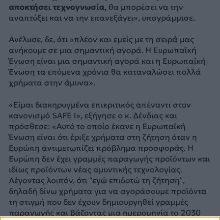
αποκτήσει τεχνογνωσία
, θα μπορέσει να την
αναπτύξει και να την επανεξάγει», υπογράμμισε.
Ανέλυσε, δε, ότι «πλέον και εμείς με τη σειρά μας
ανήκουμε σε μια σημαντική αγορά. Η Ευρωπαϊκή
Ένωση είναι μια σημαντική αγορά και η Ευρωπαϊκή
Ένωση τα επόμενα χρόνια θα καταναλώσει πολλά
χρήματα στην άμυνα».
«Είμαι διακηρυγμένα επικριτικός απέναντι στον
κανονισμό SAFE Ι», εξήγησε ο κ. Δένδιας και
πρόσθεσε: «Αυτό το οποίο έκανε η Ευρωπαϊκή
Ένωση είναι ότι έριξε χρήματα στη ζήτηση όταν η
Ευρώπη αντιμετωπίζει πρόβλημα προσφοράς. Η
Ευρώπη δεν έχει γραμμές παραγωγής προϊόντων και
ιδίως προϊόντων νέας αμυντικής τεχνολογίας.
Λέγοντας λοιπόν, ότι “εγώ επιδοτώ τη ζήτηση”,
δηλαδή δίνω χρήματα για να αγοράσουμε προϊόντα
τη στιγμή που δεν έχουν δημιουργηθεί γραμμές
παραγωγής και βάζοντας μια ημερομηνία το 2030