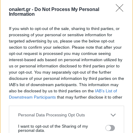
για την παραλαβή των προϊόντων, στην
πραγματικότητα αυξάνουμε την τιμή των
onalert.gr -
Do Not Process My Personal
Information
υπαρχόντων προϊόντων, αφού πρέπει να παραχθούν
μόνο από τις υπάρχουσες γραμμές παραγωγής».
If you wish to opt-out of the sale, sharing to third parties, or
«Εμείς πρέπει να ετοιμαστούμε για τον Κανονισμό
processing of your personal or sensitive information for
SAFE II», ανέφερε, προσθέτοντας: «Πρέπει να έχουμε
targeted advertising by us, please use the below opt-out
section to confirm your selection. Please note that after your
τη δυνατότητα
να έχουμε γραμμές παραγωγής,
opt-out request is processed you may continue seeing
ιδίως σε προϊόντα νέας τεχνολογίας, για να
interest-based ads based on personal information utilized by
μπορούμε να εξυπηρετήσουμε τη ζήτηση που θα
us or personal information disclosed to third parties prior to
συνεχίσει να υπάρχει από την Ευρώπη στα
your opt-out. You may separately opt-out of the further
επόμενα χρόνια
. Αυτή είναι η πρόκληση και σε αυτό
disclosure of your personal information by third parties on the
χρειαζόμαστε και τεχνογνωσία από συνεταίρους,
IAB’s list of downstream participants. This information may
ανθρώπους που θέλουν να έρθουν και να
also be disclosed by us to third parties on the
IAB’s List of
δημιουργήσουν εταιρική σχέση μαζί μας και να
Downstream Participants
that may further disclose it to other
παράξουν μεταφέροντας τεχνολογία στην Ελλάδα».
third parties.
Για την Τουρκία, ο υπουργός Εθνικής Άμυνας
Personal Data Processing Opt Outs
επεσήμανε: «
Σέβομαι απολύτως την Τουρκία και
σέβομαι απολύτως αυτό το οποίο έχει κατορθώσει
I want to opt-out of the Sharing of my
personal data.
και πρέπει να πω ότι για αυτό που κατόρθωσε
είναι