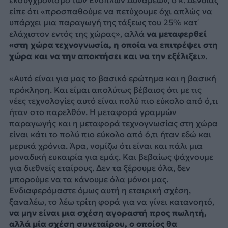
είπε ότι «προσπαθούμε να πετύχουμε όχι απλώς να
υπάρχει μια παραγωγή της τάξεως του 25% κατ’
ελάχιστον εντός της χώρας», αλλά
να μεταφερθεί
«στη χώρα τεχνογνωσία, η οποία να επιτρέψει στη
χώρα και να την αποκτήσει και να την εξέλιξει»
.
«Αυτό είναι για μας το βασικό ερώτημα και η βασική
πρόκληση. Και είμαι απολύτως βέβαιος ότι με τις
νέες τεχνολογίες αυτό είναι πολύ πιο εύκολο από ό,τι
ήταν στο παρελθόν. Η μεταφορά γραμμών
παραγωγής και η μεταφορά τεχνογνωσίας στη χώρα
είναι κάτι το πολύ πιο εύκολο από ό,τι ήταν εδώ και
μερικά χρόνια. Άρα, νομίζω ότι είναι και πάλι μια
μοναδική ευκαιρία για εμάς. Και βεβαίως ψάχνουμε
για διεθνείς εταίρους. Δεν τα ξέρουμε όλα, δεν
μπορούμε να τα κάνουμε όλα μόνοι μας.
Ενδιαφερόμαστε όμως αυτή η εταιρική σχέση,
ξαναλέω, το λέω τρίτη φορά για να γίνει κατανοητό,
να μην είναι μια σχέση αγοραστή προς πωλητή,
αλλά μία σχέση συνεταίρου, ο οποίος θα