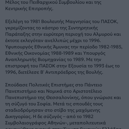
Μέλος του Πειθαρχικού Συμβουλίου και της
Κεντρικής Επιτροπής.
Εξελέγη το 1981 Βουλευτής Μαγνησίας του ΠΑΣΟΚ,
γκρεμίζοντας το κάστρο της Συντηρητικής
Παράταξης στην ευρύτερη περιοχή του Αλμυρού και
έκτοτε εκλεγόταν ανελλιπώς μέχρι το 1996.
Υφυπουργός Εθνικής Άμυνας την περίοδο 1982-1985,
Εθνικής Οικονομίας 1988-1989 και Υπουργός
Αναπληρωτής Βιομηχανίας το 1989. Με την
επιστροφή του ΠΑΣΟΚ στην Εξουσία το 1993 έως το
1996, διετέλεσε Β’ Αντιπρόεδρος της Βουλής.
Σπούδασε Πολιτικές Επιστήμες στο Πάντειο
Πανεπιστήμιο και Νομικά στο Αριστοτέλειο
Πανεπιστήμιο της Θεσσαλονίκης, όπου γνώρισε και
τη σύζυγό του Σοφία. Μετά τις σπουδές τους
σταδιοδρόμησαν στο στίβο της μαχόμενης
Δικηγορίας. Η δε σύζυγός – από το 1982
Συμβολαιογράφος Αθηνών-, μεταπολιτευτικά
οργανώθηκε ενεργά στην Ένωση Γυναικών Ελλάδας