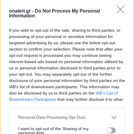
onalert.gr -
Do Not Process My Personal
Information
If you wish to opt-out of the sale, sharing to third parties, or
processing of your personal or sensitive information for
targeted advertising by us, please use the below opt-out
section to confirm your selection. Please note that after your
opt-out request is processed you may continue seeing
Patriot στη Σαουδική
Ιράν: «Κλειστά
interest-based ads based on personal information utilized by
Αραβία: Η στρατηγική της
παραμένουν τα
us or personal information disclosed to third parties prior to
Αθήνας απέναντι στον
Ορμούζ μέχρι 
your opt-out. You may separately opt-out of the further
«επιτήδειο ουδέτερο» –
αποδεχτούν το
disclosure of your personal information by third parties on the
Συμμαχίες με Ισραήλ,
μας»
IAB’s list of downstream participants. This information may
Ινδία και Εμιράτα
also be disclosed by us to third parties on the
IAB’s List of
Downstream Participants
that may further disclose it to other
third parties.
ΔΙΑΦΗΜΙΣΗ
Personal Data Processing Opt Outs
I want to opt-out of the Sharing of my
personal data.