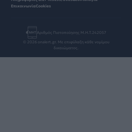
Επικοινωνία
Cookies
Αριθμός Πιστοποίησης Μ.Η.Τ.242057
© 2026 onalert.gr. Με επιφύλαξη κάθε νομίμου
δικαιώματος.