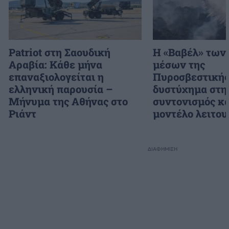
Patriot στη Σαουδική
H «Βαβέλ» των
Αραβία: Κάθε μήνα
μέσων της
επαναξιολογείται η
Πυροσβεστικής
ελληνική παρουσία –
δυστύχημα στη
Μήνυμα της Αθήνας στο
συντονισμός κα
Ριάντ
μοντέλο λειτου
ΔΙΑΦΗΜΙΣΗ