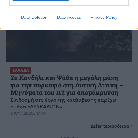
Data Deletion
Data Access
Privacy Policy
ΕΛΛΑΔΑ
Σε Κανδήλι και Ψάθα η μεγάλη μάχη
για την πυρκαγιά στη Δυτική Αττική –
Μηνύματα του 112 για απομάκρυνση
Συνδρομή στο έργο της κατάσβεσης παρέχει
ομάδα «ΔΕΥΚΑΛΙΩΝ»
3 ΑΥΓ. 2026, 17:14
Δείτε περισσότερα
ΔΙΑΦΗΜΙΣΗ