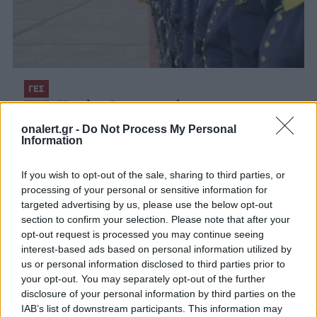
ΓΕΣ
ΓΕΣ: Κατάταξη επιτυχόντων στη
Στρατιωτική Σχολή Ευελπίδων
onalert.gr -
Do Not Process My Personal
Ημερομηνία κατάταξης είναι η 8η Σεπτεμβρίου
Information
2026
6 ΑΥΓ. 2026, 11:22
If you wish to opt-out of the sale, sharing to third parties, or
processing of your personal or sensitive information for
targeted advertising by us, please use the below opt-out
section to confirm your selection. Please note that after your
opt-out request is processed you may continue seeing
interest-based ads based on personal information utilized by
us or personal information disclosed to third parties prior to
your opt-out. You may separately opt-out of the further
disclosure of your personal information by third parties on the
IAB’s list of downstream participants. This information may