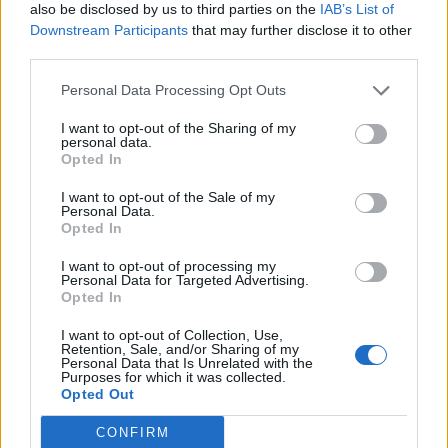
also be disclosed by us to third parties on the
IAB’s List of
Downstream Participants
that may further disclose it to other
third parties.
Personal Data Processing Opt Outs
I want to opt-out of the Sharing of my
personal data.
ΚΟΣΜΟΣ
Opted In
Ρωσία: Πυρκαγιά σε ερευνητικό
I want to opt-out of the Sale of my
κέντρο της διαστημικής υπηρεσίας
Personal Data.
Roskosmos
Opted In
Το TASS δεν ανέφερε την αιτία της πυρκαγιάς
I want to opt-out of processing my
ούτε έδωσε λεπτομέρειες σχετικά με την έκτασή
Personal Data for Targeted Advertising.
της
Opted In
5 ΑΥΓ. 2026, 16:35
I want to opt-out of Collection, Use,
Retention, Sale, and/or Sharing of my
Personal Data that Is Unrelated with the
Purposes for which it was collected.
Opted Out
CONFIRM