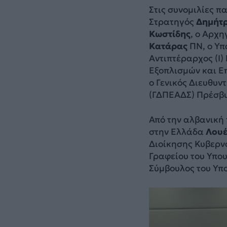
Στις συνομιλίες 
Στρατηγός
Δημήτρ
Κωστίδης
, ο Αρχ
Κατάρας
ΠΝ, ο Υπ
Αντιπτέραρχος (Ι)
Εξοπλισμών και Ε
ο Γενικός Διευθυν
(ΓΔΠΕΑΔΣ) Πρέσβυ
Από την αλβανική 
στην Ελλάδα
Λουέ
Διοίκησης Κυβερ
Γραφείου του Υπο
Σύμβουλος του Υπ