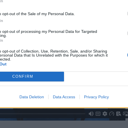
πιπλέον, συζητήθηκαν περιφερειακά και διεθνή ζητή
In
ειας.
o opt-out of the Sale of my Personal Data.
In
to opt-out of processing my Personal Data for Targeted
ing.
In
o opt-out of Collection, Use, Retention, Sale, and/or Sharing
ersonal Data that Is Unrelated with the Purposes for which it
lected.
Out
CONFIRM
Data Deletion
Data Access
Privacy Policy