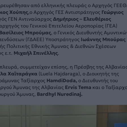
παρευρέθησαν από ελληνικής πλευράς ο Αρχηγός ΓΕΕ
ιος Χούπης
,ο Αρχηγός ΓΕΣ Αντιστράτηγος
Γεώργιος
ηγός ΓΕΝ Αντιναύαρχος
Δημήτριος – Ελευθέριος
αρχηγός του Γενικού Επιτελείου Αεροπορίας (ΓΕΑ)
Βασίλειος Μπρούμας
, ο Γενικός Διευθυντής Αμυντικώ
πενδύσεων (ΓΔΑΕΕ) Υποστράτηγος
Ιωάννης Μπούρας
τής Πολιτικής Εθνικής Άμυνας & Διεθνών Σχέσεων
ς ε.τ.
Μιχαήλ Σπινέλλης
.
πλευρά, συμμετείχαν επίσης, η Πρέσβης της Αλβανία
λα Χαϊταράγκα
(Luela Hajdaraga), ο Διοικητής της
νοάμυνας Ταξίαρχος
HamdiDoda,
o Διευθυντής του
υργού Άμυνας της Αλβανίας
Ervis Tema
και ο Ταξίαρχ
ουργού Άμυνας,
Bardhyl Nuredinaj.