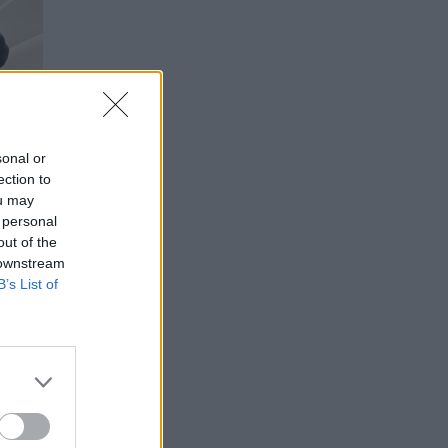
sonal or
ection to
ou may
 personal
out of the
 downstream
B’s List of
ν