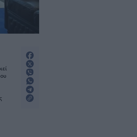
ιεί
ίου
ς