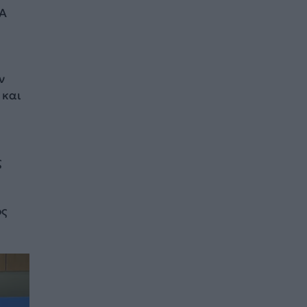
ΘΑ
ν
και
ς
ος