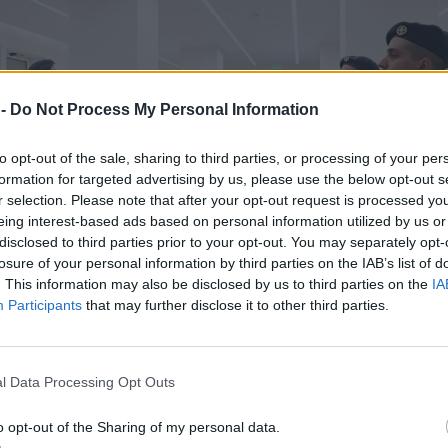
 -
Do Not Process My Personal Information
to opt-out of the sale, sharing to third parties, or processing of your per
formation for targeted advertising by us, please use the below opt-out s
r selection. Please note that after your opt-out request is processed y
eing interest-based ads based on personal information utilized by us or
disclosed to third parties prior to your opt-out. You may separately opt-
losure of your personal information by third parties on the IAB’s list of
. This information may also be disclosed by us to third parties on the
IA
Participants
that may further disclose it to other third parties.
σης/ΥΠΕΘΑ/Νίκος Παναγιωτόπουλος
l Data Processing Opt Outs
ιας ενημέρωσε τον Αλβανό Υπουργό Άμυνας για την
ταρρύθμισης των ελληνικών Ενόπλων Δυνάμεων με τη
o opt-out of the Sharing of my personal data.