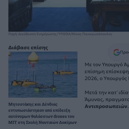
Πηγή: Διεύθυνση Ενημέρωσης/ΥΠΕΘΑ/Νίκος Παναγιωτόπουλος
Διάβασε επίσης
Προσ
Με τον Υπουργό Ά
επίσημη επίσκεψη
2026, ο Υπουργός
Μετά την κατ’ ιδί
Άμυνας, πραγματ
Μητσοτάκης και Δένδιας
Αντιπροσωπειών
.
εντυπωσιάστηκαν από επίδειξη
αυτόνομων θαλάσσιων drones του
MIT στη Σχολή Ναυτικών Δοκίμων