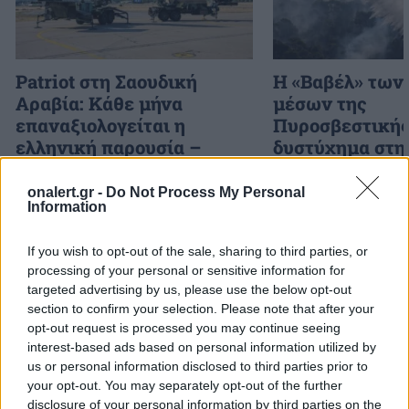
Patriot στη Σαουδική
H «Βαβέλ» των
Αραβία: Κάθε μήνα
μέσων της
επαναξιολογείται η
Πυροσβεστικής
ελληνική παρουσία –
δυστύχημα στη
Μήνυμα της Αθήνας στο
συντονισμός κα
Ριάντ
μοντέλο λειτου
onalert.gr -
Do Not Process My Personal
Information
If you wish to opt-out of the sale, sharing to third parties, or
ΔΙΑΦΗΜΙΣΗ
processing of your personal or sensitive information for
targeted advertising by us, please use the below opt-out
section to confirm your selection. Please note that after your
opt-out request is processed you may continue seeing
interest-based ads based on personal information utilized by
us or personal information disclosed to third parties prior to
your opt-out. You may separately opt-out of the further
disclosure of your personal information by third parties on the