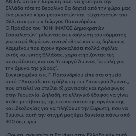
ΑΝ.ΕΛ. ότι αν η Ευρώπη πάει να χτυπήσει την
Ελλάδα τότε το Βερολίνο θα δεχτεί από την χώρα μας
ένα μεγάλο κύμα μεταναστών και τζιχαντιστών του
ISIS, άσκησε ο κ Γιώργος Παπανδρέου.
Ο Πρόεδρο του ”ΚΙΝΗΜΑΤΟΣ Δημοκρατών
Σοσιαλιστών” μιλώντας σε εκδήλωση του κόμματος
για σειρά θεμάτων, αναφέρθηκε και στις δηλώσεις
Καμμένου που έχουν προκαλέσει πολλά σχόλια
εντός και εκτός Ελλάδας, χαρακτηρίζοντας τες
απαράδεκτες και τον Υπουργό Άμυνας ”απειλή για
την άμυνα της χώρας”.
Συγκεκριμένα ο κ. Γ. Παπανδρέου είπε στο σημείο
αυτό :”Απαράδεκτη η δήλωση του Υπουργού Άμυνας,
που απειλεί να στείλει τζιχαντιστές και πρόσφυγες
στην Γερμανία. Δηλαδή, το ελληνικό έδαφος να γίνει
πεδίο μετάβασης της πιο κατάπτυστης οργάνωσης
και ιδεολογίας για να πλήξουμε την Ευρώπη, που να
θυμίσω, αυτή την στιγμή μας έχει δανείσει πάνω από
300 δις ευρώ.
-Πρώτα, σκεφτείτε τι θα γίνει στην Ελλάδα εάν αυτό