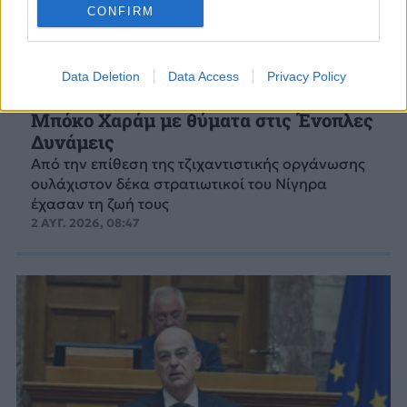
CONFIRM
Data Deletion
Data Access
Privacy Policy
ΚΟΣΜΟΣ
Νίγηρας: Τζιχαντιστική επίθεση της
Μπόκο Χαράμ με θύματα στις Ένοπλες
Δυνάμεις
Από την επίθεση της τζιχαντιστικής οργάνωσης
ουλάχιστον δέκα στρατιωτικοί του Νίγηρα
έχασαν τη ζωή τους
2 ΑΥΓ. 2026, 08:47