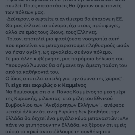
συμβεί. Ποιες καταστάσεις θα ζήσουν οι γειτονιές
των πόλεών μας.
-Δεύτερον, σκεφτείτε τι αντίμετρα θα έπαιρνε η ΕΕ.
Θα μας έκλεινε τα σύνορα, όχι στους πρόσφυγες,
αλλά σε εμάς τους ίδιους, τους Έλληνες.
-Τρίτον, αποτελεί μια φασίζουσα νοοτροπία αυτή
που προτείνει να μεταχειριστούμε πληθυσμούς ωσάν
να ήσαν αγέλη, ως εργαλεία, σε έναν πόλεμο.
Σε μια άλλη κυβέρνηση, μια παρόμοια δήλωση του
Υπουργού Άμυνας θα σήμαινε την άμεση παύση του
από τα καθήκοντά του.
Ο ίδιος αποτελεί απειλή για την άμυνα της χώρας”.
Τι είχε πει ακριβώς ο κ Καμμένος
Να θυμίσουμε ότι ο κ Πάνος Καμμένος το μεσημέρι
της Κυριακής, μιλώντας στα μέλη του Εθνικού
Συμβουλίου των ”Ανεξάρτητων Ελλήνων”, ανέφερε
μεταξύ άλλων ότι αν η Ευρώπη δεν βοηθήσει την
Ελλάδα θα δεχτεί ένα μεγάλο κύμα μεταναστών :«Αν
πάνε να χτυπήσουν την Ελλάδα, να ξέρουν ότι εμείς
αύριο το πρωί αναστέλλουμε τη συνθήκη του